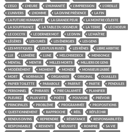
L'EGO
L'HEURE
L'HUMANITÉ
L'IMPRESSION
L'OREILLE
L'UNIVERS
L’HOMME
LA DIVINE PRÉSENCE
LA FIN
LA FUTURE HUMANITÉ
LA GRANDE PEUR
LA MONTRE CÉLESTE
LA SOUFFRANCE
LA TABLE DU SEIGNEUR
LA TERRE
LE CHOEUR
LE COCCYX
LE DERNIER MOT
LE DIVIN
LE MAÎTRE
LÉGÈRES
LES CURÉS
LES ÉNERGIES
LES GENS
LES MYSTIQUES
LES PLUS RUSÉS
LES RÊNES
LIBRE ARBITRE
LUI
LUMIÈRE
LUNE
MELCHISEDECK
MENSONGE
MENTAL
MENTIR
MILLES MORTS
MILLIERS DE GENS
MODÉRÉMENT
MOMENT
MONDE
MONSIEUR L’ABBÉ
MORT
NORMAUX
ORGANISER
ORIGINAL
OUAILLES
PAPIER TOILETTE
PARABOLE
PARFAIT
PARTIE
PENDULES
PERSONNEL
PHRASES
PIRE CALAMITÉ
PLANIFIER
PLEUREZ
PLUS VITE
POÈTE
POUVOIR
PRÉVOIR
PRINCIPALES
PROBLÈME
PROGRAMMÉE
PROPOSITIONS
QUESTIONNEMENT
RAPPROCHE
RÉEL
RÉFLÉCHIR
RENDUS DIVINS
REPRENDRE
RÉSISTANCE
RESPONSABILITÉS
RESPONSABLE
RESSENTI
RÉUSSITE
ROMPRE
SA VIE