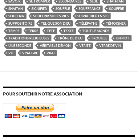
SAVOIR
SE TROMPER
SECONDAIRES
SEUL
SHAH-TAN
SHAÏTAN
SIGNIFIER
SOUFFLE
SOUFFRANCE
SOUFFRE
SOUFFRIR
SOUFFRIR MILLES VIES
SUIVRE DIEU EN SOI
SUPPOSITOIRE
TEL QUE SON DIEU
TÉLÉPATHE
TÉMOIGNER
TEMPS
TERRE
TÊTE
TEXTE
TOUT LE MONDE
TRADITIONS RELIGIEUSES
TRÔNE DE DIEU
TROUILLE
UN MOT
UNE SECONDE
VÉRITABLE DÉMON
VÉRITÉ
VERRE DE VIN
VIE
VINAIGRE
VRAI
POUR SOUTENIR NOTRE ASSOCIATION