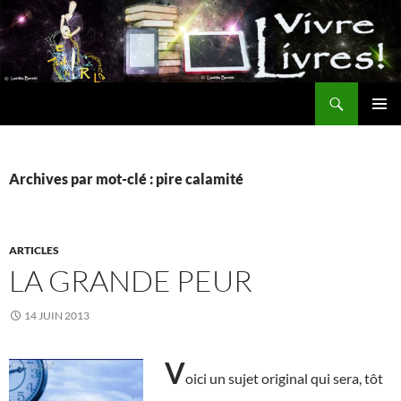
Aller
au
contenu
Recherche
MENU
PRINCI
Archives par mot-clé : pire calamité
ARTICLES
LA GRANDE PEUR
14 JUIN 2013
V
oici un sujet original qui sera, tôt