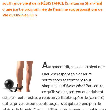
souffrance vient de la RÉSISTANCE (Shaïtan ou Shah-Tan)
d’une partie programmée de l’homme aux propositions de
Vie du Divin en lui
.
»
A
utrement dit, ceux qui croient que
Dieu est responsable de leurs
souffrances se trompent tout
simplement d’
Adversaire
! Par contre,
ce qu’ils voient, sentent et déduisent
est bien réel : il existe en eux un véritable espèce de (censuré)
qui les prive de tout depuis toujours et qui se prend pour le
Maître du Monde. C’est LUI (l’ego) que les gens veulent fuir en