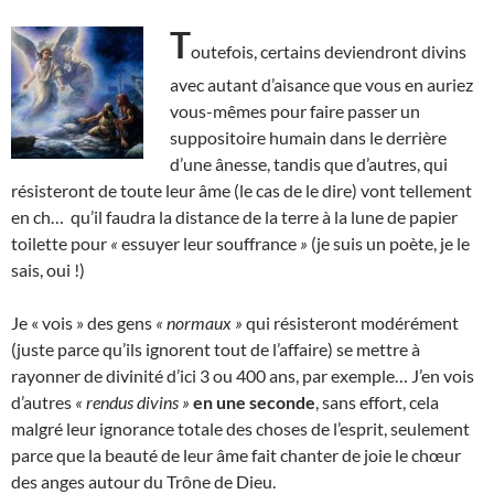
T
outefois, certains deviendront divins
avec autant d’aisance que vous en auriez
vous-mêmes pour faire passer un
suppositoire humain dans le derrière
d’une ânesse, tandis que d’autres, qui
résisteront de toute leur âme (le cas de le dire) vont tellement
en ch… qu’il faudra la distance de la terre à la lune de papier
toilette pour
«
essuyer leur souffrance
»
(je suis un poète, je le
sais, oui !)
Je « vois » des gens
« normaux »
qui résisteront modérément
(juste parce qu’ils ignorent tout de l’affaire) se mettre à
rayonner de divinité d’ici 3 ou 400 ans, par exemple… J’en vois
d’autres
« rendus divins »
en une seconde
, sans effort, cela
malgré leur ignorance totale des choses de l’esprit, seulement
parce que la beauté de leur âme fait chanter de joie le chœur
des anges autour du Trône de Dieu.