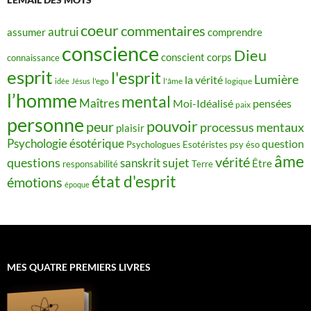
coeur
commentaires
autrui
assumer
comprendre
conscience
Dieu
conscient
corps
connaissance
esprit
l'esprit
Lumière
la vérité
idée
Jésus
l'ego
l'âme
logique
l’homme
mental
Maîtres
Moi-Idéalisé
pensées
paix
personne
pouvoir
peur
processus mentaux
plaisir
Psychologie ésotérique
question
Psychologues Esotéristes
psy éso
âme
vérité
questions
sujet
sanskrit
Être
responsabilité
Terre
état d'esprit
émotions
époque
MES QUATRE PREMIERS LIVRES