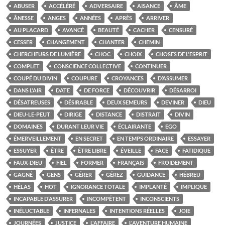
ABUSER
ACCÉLÉRÉ
ADVERSAIRE
AISANCE
ÂME
ÂNESSE
ANGES
ANNÉES
APRÈS
ARRIVER
AU PLACARD
AVANCÉ
BEAUTÉ
CACHER
CENSURÉ
CESSER
CHANGEMENT
CHANTER
CHEMIN
CHERCHEURS DE LUMIÈRE
CHOC
CHOIX
CHOSES DE L'ESPRIT
COMPLET
CONSCIENCE COLLECTIVE
CONTINUER
COUPÉ DU DIVIN
COUPURE
CROYANCES
D’ASSUMER
DANS L'AIR
DATE
DE FORCE
DÉCOUVRIR
DÉSARROI
DÉSATREUSES
DÉSIRABLE
DEUX SEMEURS
DEVINER
DIEU
DIEU-LE-PEUT
DIRIGE
DISTANCE
DISTRAIT
DIVIN
DOMAINES
DURANT LEUR VIE
ÉCLAIRANTE
EGO
ÉMERVEILLEMENT
EN SECRET
EN TEMPS ORDINAIRE
ESSAYER
ESSUYER
ÊTRE
ÊTRE LIBRE
ÉVEILLE
FACE
FATIDIQUE
FAUX-DIEU
FIEL
FORMER
FRANÇAIS
FROIDEMENT
GAGNÉ
GENS
GÉRER
GÉREZ
GUIDANCE
HÉBREU
HÉLAS
HOT
IGNORANCE TOTALE
IMPLANTÉ
IMPLIQUE
INCAPABLE D’ASSURER
INCOMPÉTENT
INCONSCIENTS
INÉLUCTABLE
INFERNALES
INTENTIONS RÉELLES
JOIE
JOURNÉES
JUSTICE
L'AFFAIRE
L'AVENTURE HUMAINE