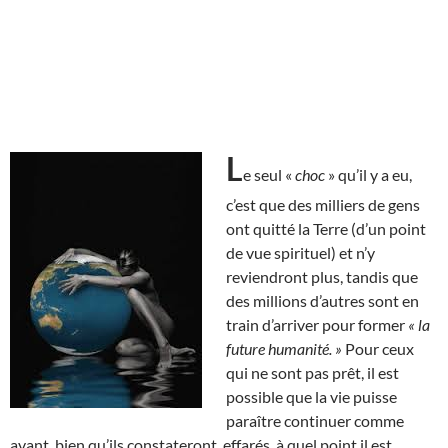
L
e seul «
choc
» qu’il y a eu,
c’est que des milliers de gens
ont quitté la Terre (d’un point
de vue spirituel) et n’y
reviendront plus, tandis que
des millions d’autres sont en
train d’arriver pour former
« la
future humanité. »
Pour ceux
qui ne sont pas prêt, il est
possible que la vie puisse
paraître continuer comme
avant, bien qu’ils constateront, effarés, à quel point il est