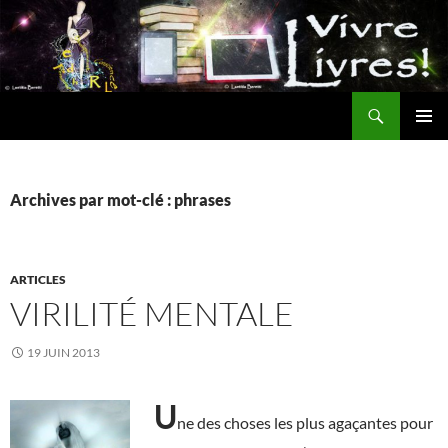
Aller
au
contenu
Recherche
MENU
PRINCI
Archives par mot-clé : phrases
ARTICLES
VIRILITÉ MENTALE
19 JUIN 2013
U
ne des choses les plus agaçantes pour