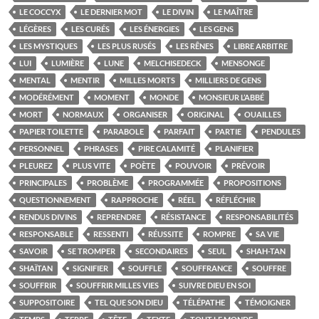
LE COCCYX
LE DERNIER MOT
LE DIVIN
LE MAÎTRE
LÉGÈRES
LES CURÉS
LES ÉNERGIES
LES GENS
LES MYSTIQUES
LES PLUS RUSÉS
LES RÊNES
LIBRE ARBITRE
LUI
LUMIÈRE
LUNE
MELCHISEDECK
MENSONGE
MENTAL
MENTIR
MILLES MORTS
MILLIERS DE GENS
MODÉRÉMENT
MOMENT
MONDE
MONSIEUR L’ABBÉ
MORT
NORMAUX
ORGANISER
ORIGINAL
OUAILLES
PAPIER TOILETTE
PARABOLE
PARFAIT
PARTIE
PENDULES
PERSONNEL
PHRASES
PIRE CALAMITÉ
PLANIFIER
PLEUREZ
PLUS VITE
POÈTE
POUVOIR
PRÉVOIR
PRINCIPALES
PROBLÈME
PROGRAMMÉE
PROPOSITIONS
QUESTIONNEMENT
RAPPROCHE
RÉEL
RÉFLÉCHIR
RENDUS DIVINS
REPRENDRE
RÉSISTANCE
RESPONSABILITÉS
RESPONSABLE
RESSENTI
RÉUSSITE
ROMPRE
SA VIE
SAVOIR
SE TROMPER
SECONDAIRES
SEUL
SHAH-TAN
SHAÏTAN
SIGNIFIER
SOUFFLE
SOUFFRANCE
SOUFFRE
SOUFFRIR
SOUFFRIR MILLES VIES
SUIVRE DIEU EN SOI
SUPPOSITOIRE
TEL QUE SON DIEU
TÉLÉPATHE
TÉMOIGNER