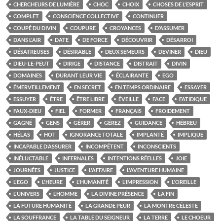
CHERCHEURS DE LUMIÈRE
CHOC
CHOIX
CHOSES DE L'ESPRIT
COMPLET
CONSCIENCE COLLECTIVE
CONTINUER
COUPÉ DU DIVIN
COUPURE
CROYANCES
D’ASSUMER
DANS L'AIR
DATE
DE FORCE
DÉCOUVRIR
DÉSARROI
DÉSATREUSES
DÉSIRABLE
DEUX SEMEURS
DEVINER
DIEU
DIEU-LE-PEUT
DIRIGE
DISTANCE
DISTRAIT
DIVIN
DOMAINES
DURANT LEUR VIE
ÉCLAIRANTE
EGO
ÉMERVEILLEMENT
EN SECRET
EN TEMPS ORDINAIRE
ESSAYER
ESSUYER
ÊTRE
ÊTRE LIBRE
ÉVEILLE
FACE
FATIDIQUE
FAUX-DIEU
FIEL
FORMER
FRANÇAIS
FROIDEMENT
GAGNÉ
GENS
GÉRER
GÉREZ
GUIDANCE
HÉBREU
HÉLAS
HOT
IGNORANCE TOTALE
IMPLANTÉ
IMPLIQUE
INCAPABLE D’ASSURER
INCOMPÉTENT
INCONSCIENTS
INÉLUCTABLE
INFERNALES
INTENTIONS RÉELLES
JOIE
JOURNÉES
JUSTICE
L'AFFAIRE
L'AVENTURE HUMAINE
L'EGO
L'HEURE
L'HUMANITÉ
L'IMPRESSION
L'OREILLE
L'UNIVERS
L’HOMME
LA DIVINE PRÉSENCE
LA FIN
LA FUTURE HUMANITÉ
LA GRANDE PEUR
LA MONTRE CÉLESTE
LA SOUFFRANCE
LA TABLE DU SEIGNEUR
LA TERRE
LE CHOEUR