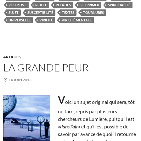
RÉCEPTIVE
REJETÉ
RELATIFS
S'EXPRIMER
SPIRITUALITÉ
SUJET
SUSCEPTIBILITÉ
TEXTES
TOURNURES
UNIVERSELLE
VIRILITÉ
VIRILITÉ MENTALE
ARTICLES
LA GRANDE PEUR
14 JUIN 2013
V
oici un sujet original qui sera, tôt
ou tard, repris par plusieurs
chercheurs de Lumière, puisqu’il est
«dans l’air»
et qu’il est possible de
savoir par avance de quoi il retourne