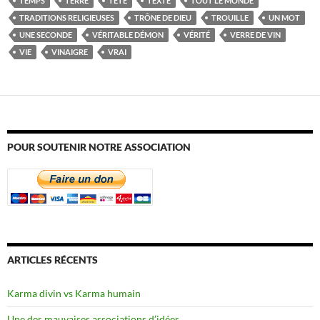
TEMPS
TERRE
TÊTE
TEXTE
TOUT LE MONDE
TRADITIONS RELIGIEUSES
TRÔNE DE DIEU
TROUILLE
UN MOT
UNE SECONDE
VÉRITABLE DÉMON
VÉRITÉ
VERRE DE VIN
VIE
VINAIGRE
VRAI
POUR SOUTENIR NOTRE ASSOCIATION
ARTICLES RÉCENTS
Karma divin vs Karma humain
Une des mauvaises associations d’idées