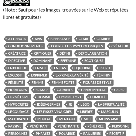
(Note : Sauf pour les images, trouvées sur le Web et réputées
libres et gratuites)
ATTRIBUTS
AVIS
BIENSÉANCE
CLAIR
CLARIFIÉ
CONDITIONNEMENTS
COURBETTES PSYCHOLOGIQUES
CRÉATEUR
CRÉATRICE
CRITIQUES
DÉFINI
DÉPOLARISATION
DIRECTIVE
DOMINANT
EFFÉMINÉ
ÉGOTIQUES
EN BOUCHE
EN SOI
EN-CAS
EQUILIBRE
ESPRIT
EXCESSIF
EXPRIMER
EXPRIMER LA VÉRITÉ
FÉMININ
FÉMINITÉ
FEMME
FEMME FORTE
FIGURES DE STYLE
FIORITURES
FRANCE
GARANTS
GENRE MENTAL
GÉRER
HERMÉTISME
HOMME
HOMME FORT
HUMILITÉ
HYPOCRITES
IDÉES-GERMES
JE
L'EGO
LA SPIRITUALITÉ
LE COURAGE
LES PISSES-VINAIGRES
LIBÉRÉE
MASCULIN
MATURANTE
MENTAL
MENTAUX
MOI
MOINS AIMÉ
PASSIVE
PÉNÉTRANT
PÉNÉTRANTE
PÉNÉTRÉE
PERSONNE
PERSONNES
PHRASES
POLARISÉ
RAILLERIES
RÉCEPTIF