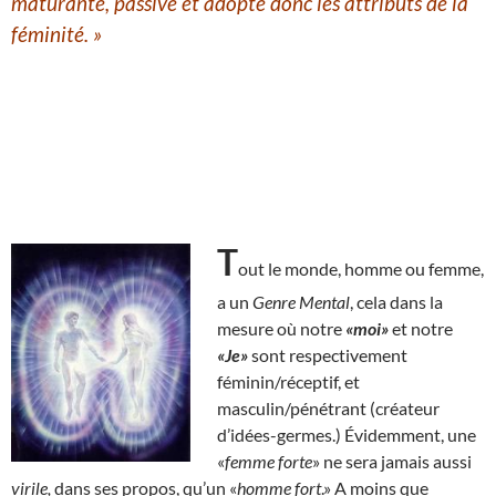
maturante,
passive
et adopte donc les attributs de la
féminité.
»
T
out le monde, homme ou femme,
a un
Genre Mental
, cela dans la
mesure où notre
«moi»
et notre
«Je»
sont respectivement
féminin/réceptif, et
masculin/pénétrant (créateur
d’idées-germes.) Évidemment, une
«
femme forte
» ne sera jamais aussi
virile,
dans ses propos, qu’un «
homme fort
.» A moins que