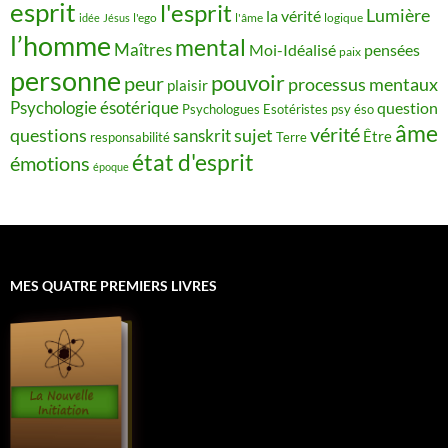
esprit
l'esprit
Lumière
la vérité
idée
Jésus
l'ego
l'âme
logique
l’homme
mental
Maîtres
Moi-Idéalisé
pensées
paix
personne
pouvoir
peur
processus mentaux
plaisir
Psychologie ésotérique
question
Psychologues Esotéristes
psy éso
âme
vérité
questions
sujet
sanskrit
Être
responsabilité
Terre
état d'esprit
émotions
époque
MES QUATRE PREMIERS LIVRES