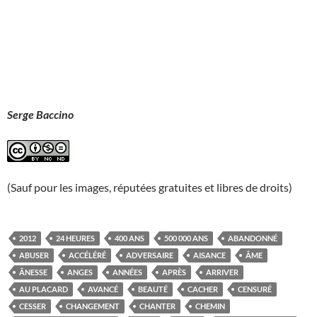
Serge Baccino
(Sauf pour les images, réputées gratuites et libres de droits)
2012
24 HEURES
400 ANS
500 000 ANS
ABANDONNÉ
ABUSER
ACCÉLÉRÉ
ADVERSAIRE
AISANCE
ÂME
ÂNESSE
ANGES
ANNÉES
APRÈS
ARRIVER
AU PLACARD
AVANCÉ
BEAUTÉ
CACHER
CENSURÉ
CESSER
CHANGEMENT
CHANTER
CHEMIN