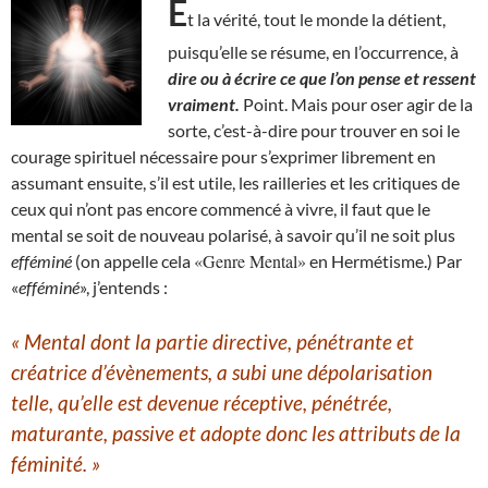
E
t la vérité, tout le monde la détient,
puisqu’elle se résume, en l’occurrence, à
dire ou à écrire ce que l’on pense et ressent
vraiment.
Point. Mais pour oser agir de la
sorte, c’est-à-dire pour trouver en soi le
courage spirituel nécessaire pour s’exprimer librement en
assumant ensuite, s’il est utile, les railleries et les critiques de
ceux qui n’ont pas encore commencé à vivre, il faut que le
mental se soit de nouveau polarisé, à savoir qu’il ne soit plus
«Genre Mental»
efféminé
(on appelle cela
en Hermétisme.) Par
«
efféminé
», j’entends :
« Mental dont la partie directive, pénétrante et
créatrice d’évènement
s
, a subi une dépolarisation
telle, qu’elle est devenue
réceptive, pénétrée,
maturante,
passive
et adopte donc les attributs de la
féminité.
»