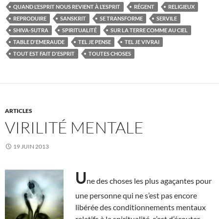
QUAND L’ESPRIT NOUS REVIENT À L’ESPRIT
RÉGENT
RELIGIEUX
REPRODUIRE
SANSKRIT
SE TRANSFORME
SERVILE
SHIVA-SUTRA
SPIRITUALITÉ
SUR LA TERRE COMME AU CIEL
TABLE D'EMERAUDE
TEL JE PENSE
TEL JE VIVRAI
TOUT EST FAIT D'ESPRIT
TOUTES CHOSES
ARTICLES
VIRILITÉ MENTALE
19 JUIN 2013
U
ne des choses les plus agaçantes pour
une personne qui ne s’est pas encore
libérée des conditionnements mentaux
relatifs à la spiritualité, c’est d’écouter