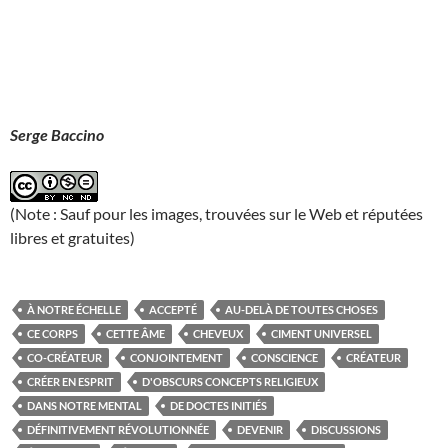
Serge Baccino
(Note : Sauf pour les images, trouvées sur le Web et réputées
libres et gratuites)
À NOTRE ÉCHELLE
ACCEPTÉ
AU-DELÀ DE TOUTES CHOSES
CE CORPS
CETTE ÂME
CHEVEUX
CIMENT UNIVERSEL
CO-CRÉATEUR
CONJOINTEMENT
CONSCIENCE
CRÉATEUR
CRÉER EN ESPRIT
D'OBSCURS CONCEPTS RELIGIEUX
DANS NOTRE MENTAL
DE DOCTES INITIÉS
DÉFINITIVEMENT RÉVOLUTIONNÉE
DEVENIR
DISCUSSIONS