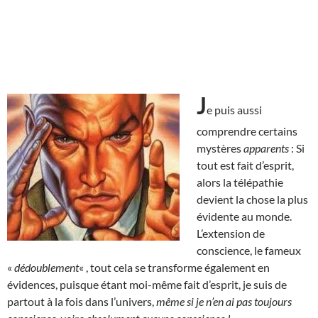
J
e puis aussi
comprendre certains
mystères
apparents
: Si
tout est fait d’esprit,
alors la télépathie
devient la chose la plus
évidente au monde.
L’extension de
conscience, le fameux
«
dédoublement
« , tout cela se transforme également en
évidences, puisque étant moi-même fait d’esprit, je suis de
partout à la fois dans l’univers,
même si je n’en ai pas toujours