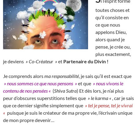
i l’esprit forme
toutes choses et
qu’il consiste en
ce que nous
appelons Dieu,
alors quand je
pense, je crée ou,
plus exactement,
je deviens
» Co-Créateur »
et
Partenaire du Divin !
Je comprends alors
ma responsabilité
, je sais qu’il est exact que
» nous sommes ce que nous pensons »
et que
» nous vivons le
contenu de nos pensées «
(
Shiva Sutra
) Et dès lors, je n’ai plus
peur d’obscures superstitions telles que
» le karma « ,
car je sais
que ce dernier signifie simplement que
» tel je pense, tel je vivrai
«
puisque je suis le créateur de ma propre vie, l’écrivain unique
de mon propre devenir…