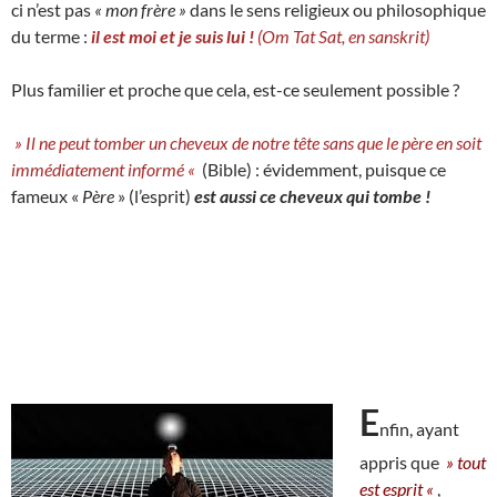
ci n’est pas
« mon frère »
dans le sens religieux ou philosophique
du terme :
il est moi et je suis lui !
(Om Tat Sat, en sanskrit)
Plus familier et proche que cela, est-ce seulement possible ?
» Il ne peut tomber un cheveux de notre tête sans que le père en soit
immédiatement informé «
(Bible) : évidemment, puisque ce
fameux «
Père
» (l’esprit)
est aussi ce cheveux qui tombe !
E
nfin, ayant
appris que
» tout
est esprit «
,