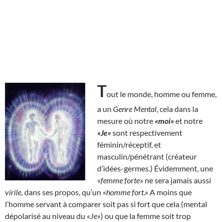
T
out le monde, homme ou femme,
a un
Genre Mental
, cela dans la
mesure où notre
«moi»
et notre
«Je»
sont respectivement
féminin/réceptif, et
masculin/pénétrant (créateur
d’idées-germes.) Évidemment, une
«
femme forte
» ne sera jamais aussi
virile,
dans ses propos, qu’un «
homme fort
.» A moins que
l’homme servant à comparer soit pas si fort que cela (mental
dépolarisé au niveau du
«Je»
) ou que la femme soit trop