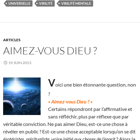
UNIVERSELLE
VIRILITÉ
VIRILITÉ MENTALE
ARTICLES
AIMEZ-VOUS DIEU ?
19 JUIN 2013
V
oici une bien étonnante question, non
?
« Aimez-vous Dieu ? »
Certains répondront par l’affirmative et
sans réfléchir, plus par réflexe que par
véritable conviction. Ne pas aimer Dieu, est-ce une chose à
révéler en public ? Est-ce une chose acceptable lorsqu’on se dit
ésotéristes, spiritualiste
voire
initié aux choses de l’esprit
? Alors la