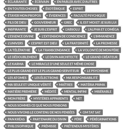
ÉCLAIRANTE
ÉCRIVAIN
EN PARLER AVEC D'AUTRES
EN TOUTES CHOSES
ÉSOTÉRIQUE
ESPRIT
ÉTAYER MON PROPOS
ÉVIDENCES
FACULTÉ PSYCHIQUE
FILS DE DIEU
GOUVERNEUR
GREC
IL EST MOI ET JE SUIS LUI
INSPIRANTE
JE SUIS L'ESPRIT
L'ABSOLU
L'ALPHA ET L'OMÉGA
L'ESSENCE DIVINE
L'EXTENSION DE CONSCIENCE
L'IMMANENCE
L'UNIVERS
L’ESPRIT EST DIEU
LA FRATERNITÉ
LA PROMESSE
LA TÉLÉPATHIE
LA TRANSCENDANCE
LA VOLONTÉ DE MON PÈRE
LE DÉDOUBLEMENT
LE DIVIN ARCHITECTE
LE GRAND CRÉATEUR
LE KARMA
LE MIRACLE D'UNE SEULE ET MÊME CHOSE
LE PLUS GRAND EST LE PLUS GRAND SERVITEUR
LE PSYCHISME
LES ATOMES
LES ÉLECTRONS
MA RESPONSABILITÉ
MA SEULE ET UNIQUE VÉRITÉ
MAÎTRES
MATÉRIA PRIMA
MATIÈRE PREMIÈRE
MÉDITÉ
MENTAL INFINI
MISÉRABLE
MON FRÈRE
MYSTÈRES APPARENTS
NET
NOUS SOMMES CE QUE NOUS PENSONS
NOUS VIVONS LE CONTENU DE NOS PENSÉES
OM TAT SAT
PAN KRÉAS
PARTENAIRE DU DIVIN
PÈRE
PÉRÉGRINATIONS
PHILOSOPHIQUE
PRÉMISSE
PRÉTENDUS MYSTÈRES