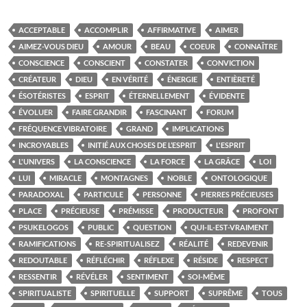
ACCEPTABLE
ACCOMPLIR
AFFIRMATIVE
AIMER
AIMEZ-VOUS DIEU
AMOUR
BEAU
COEUR
CONNAÎTRE
CONSCIENCE
CONSCIENT
CONSTATER
CONVICTION
CRÉATEUR
DIEU
EN VÉRITÉ
ÉNERGIE
ENTIÈRETÉ
ÉSOTÉRISTES
ESPRIT
ÉTERNELLEMENT
ÉVIDENTE
ÉVOLUER
FAIRE GRANDIR
FASCINANT
FORUM
FRÉQUENCE VIBRATOIRE
GRAND
IMPLICATIONS
INCROYABLES
INITIÉ AUX CHOSES DE L’ESPRIT
L'ESPRIT
L'UNIVERS
LA CONSCIENCE
LA FORCE
LA GRÂCE
LOI
LUI
MIRACLE
MONTAGNES
NOBLE
ONTOLOGIQUE
PARADOXAL
PARTICULE
PERSONNE
PIERRES PRÉCIEUSES
PLACE
PRÉCIEUSE
PRÉMISSE
PRODUCTEUR
PROFONT
PSUKELOGOS
PUBLIC
QUESTION
QUI-IL-EST-VRAIMENT
RAMIFICATIONS
RE-SPIRITUALISEZ
RÉALITÉ
REDEVENIR
REDOUTABLE
RÉFLÉCHIR
RÉFLEXE
RÉSIDE
RESPECT
RESSENTIR
RÉVÉLER
SENTIMENT
SOI-MÊME
SPIRITUALISTE
SPIRITUELLE
SUPPORT
SUPRÊME
TOUS