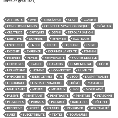
libres et gratuites)
ATTRIBUTS
AVIS
BIENSÉANCE
CLAIR
CLARIFIÉ
CONDITIONNEMENTS
COURBETTES PSYCHOLOGIQUES
CRÉATEUR
CRÉATRICE
CRITIQUES
DÉFINI
DÉPOLARISATION
DIRECTIVE
DOMINANT
EFFÉMINÉ
ÉGOTIQUES
EN BOUCHE
EN SOI
EN-CAS
EQUILIBRE
ESPRIT
EXCESSIF
EXPRIMER
EXPRIMER LA VÉRITÉ
FÉMININ
FÉMINITÉ
FEMME
FEMME FORTE
FIGURES DE STYLE
FIORITURES
FRANCE
GARANTS
GENRE MENTAL
GÉRER
HERMÉTISME
HOMME
HOMME FORT
HUMILITÉ
HYPOCRITES
IDÉES-GERMES
JE
L'EGO
LA SPIRITUALITÉ
LE COURAGE
LES PISSES-VINAIGRES
LIBÉRÉE
MASCULIN
MATURANTE
MENTAL
MENTAUX
MOI
MOINS AIMÉ
PASSIVE
PÉNÉTRANT
PÉNÉTRANTE
PÉNÉTRÉE
PERSONNE
PERSONNES
PHRASES
POLARISÉ
RAILLERIES
RÉCEPTIF
RÉCEPTIVE
REJETÉ
RELATIFS
S'EXPRIMER
SPIRITUALITÉ
SUJET
SUSCEPTIBILITÉ
TEXTES
TOURNURES