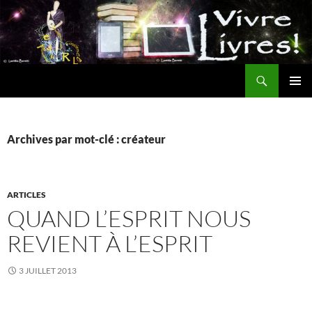
Aller
au
contenu
Recherche
MENU
PRINCI
Archives par mot-clé : créateur
ARTICLES
QUAND L’ESPRIT NOUS
REVIENT À L’ESPRIT
3 JUILLET 2013