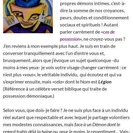
propres démons intimes, c’est-à-
dire la somme de nos croyances,
peurs, doutes et conditionnement
sociaux et spirituels ! Autant
parler carrément de «
cas de
possession
», ne croyez-vous pas ?
J’en reviens à mon exemple plus haut. Je suis en train de
converser tranquillement avec l’un d’entre vous et,
brusquement, alors que j’évoque un sujet quelconque -du
moins à mes yeux- je vois votre visage changer carrément : ce
n’est plus «
vous
», le véritable individu, qui écoutez et qui va
s’exprimer ensuite, mais
«cela»
dont le Nom est
Légion
(Référence à un célèbre verset biblique qui traite de
possession démoniaque.)
Selon vous, que dois-je faire ? Je ne suis plus face à un individu
réel autant que respectable et avec lequel je partage volontiers
mes modestes connaissances, mais
face à un Démon dont le
regard trahis déjà la haine ou, pour le moins, le ressentiment
… Vais-