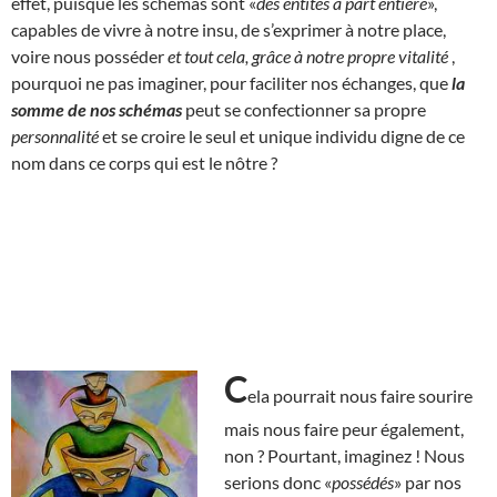
effet, puisque les schémas sont «
des entités à part entière
»,
capables de vivre à notre insu, de s’exprimer à notre place,
voire nous posséder
et tout cela, grâce à notre propre vitalité
,
pourquoi ne pas imaginer, pour faciliter nos échanges, que
la
somme de nos schémas
peut se confectionner sa propre
personnalité
et se croire le seul et unique individu digne de ce
nom dans ce corps qui est le nôtre ?
C
ela pourrait nous faire sourire
mais nous faire peur également,
non ? Pourtant, imaginez ! Nous
serions donc «
possédés
» par nos