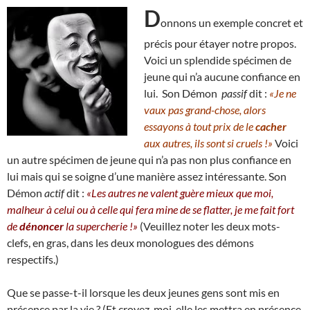
D
onnons un exemple concret et
précis pour étayer notre propos.
Voici un splendide spécimen de
jeune qui n’a aucune confiance en
lui. Son Démon
passif
dit :
«Je ne
vaux pas grand-chose, alors
essayons à tout prix de le
cacher
aux autres, ils sont si cruels !»
Voici
un autre spécimen de jeune qui n’a pas non plus confiance en
lui mais qui se soigne d’une manière assez intéressante. Son
Démon
actif
dit :
«Les autres ne valent guère mieux que moi,
malheur à celui ou à celle qui fera mine de se flatter, je me fait fort
de
dénoncer
la supercherie !»
(Veuillez noter les deux mots-
clefs, en gras, dans les deux monologues des démons
respectifs.)
Que se passe-t-il lorsque les deux jeunes gens sont mis en
présence par la vie ? (Et croyez-moi, elle les mettra en présence,