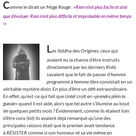
C
omme le dirait un
Mage Rouge
:
«Rien n’est plus facile et aisé
que d’évoluer. Rien n’est plus difficile et improbable en même temps
!»
L
es Siddha des Origines, ceux qui
avaient eu la chance d’être instruits
directement par les derniers
Rishi
,
savaient que le fait de passer d’
homme
programmé
à
homme libre
consistait en un
véritable mystère divin. En plus d’être un défi extraordinaire.
En effet, qu’est-ce qui fait que
Untel
croit en
«prendre plein la
gueule»
quand il est aidé, alors que tel autre s’illumine au bout
de quelques petits mois ? Évidemment, comme ils étaient loin
d’être cons (lol) ils avaient déjà remarqué qu’une des
principales raisons était que le premier avait tendance
à
RÉSISTER
comme si son honneur et sa vie même en