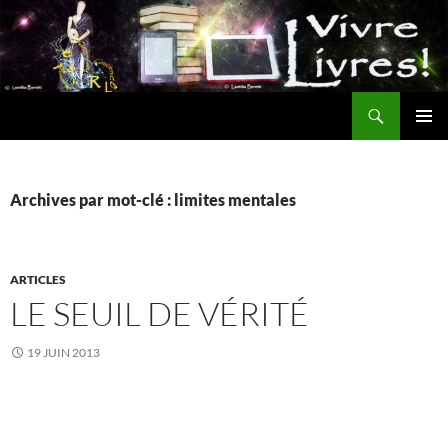
Aller
au
contenu
Recherche
MENU
PRINCI
Archives par mot-clé : limites mentales
ARTICLES
LE SEUIL DE VÉRITÉ
19 JUIN 2013