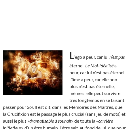
L
’ego a peur, car lui
n’est pas
éternel.
Le Moi-Idéalisé
a
peur, car lui n’est pas éternel.
L’âme a peur, car elle non
plus n’est pas éternelle,
même si elle peut survivre
très longtemps en se faisant
passer pour
Soi
. Il est dit, dans les Mémoires des Maîtres, que
la Crucifixion est le passage le plus crucial (sans jeu de mots) et
aussi le plus
«dramatisable à souhait»
de toute la
«carrière
initiatique»
d’un être humain. L’être sait, au fond de lui, que pour