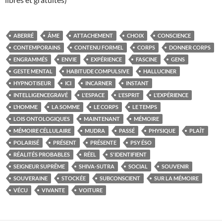
ABERRÉ
ÂME
ATTACHEMENT
CHOIX
CONSCIENCE
CONTEMPORAINS
CONTENU FORMEL
CORPS
DONNER CORPS
ENGRAMMÉS
ENVIE
EXPÉRIENCE
FASCINE
GENS
GESTE MENTAL
HABITUDE COMPULSIVE
HALLUCINER
HYPNOTISEUR
ICI
INCARNER
INSTANT
INTELLIGENCEGRAVÉ
L'ESPACE
L'ESPRIT
L'EXPÉRIENCE
L’HOMME
LA SOMME
LE CORPS
LE TEMPS
LOIS ONTOLOGIQUES
MAINTENANT
MÉMOIRE
MÉMOIRE CÉLLULAIRE
MUDRA
PASSÉ
PHYSIQUE
PLAÎT
POLARISÉ
PRÉSENT
PRÉSENTE
PSY ÉSO
RÉALITÉS PROBABLES
RÉEL
S'IDENTIFIENT
SEIGNEUR SUPRÊME
SHIVA-SUTRA
SOCIAL
SOUVENIR
SOUVERAINE
STOCKÉE
SUBCONSCIENT
SUR LA MÉMOIRE
VÉCU
VIVANTE
VOITURE