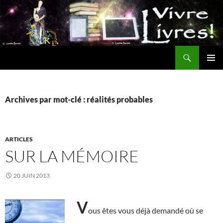
Aller
au
contenu
Recherche
MENU
PRINCI
Archives par mot-clé : réalités probables
ARTICLES
SUR LA MÉMOIRE
20 JUIN 2013
V
ous êtes vous déjà demandé où se