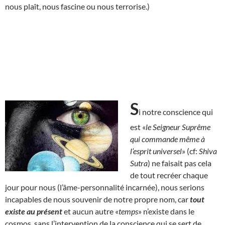
nous plaît, nous fascine ou nous terrorise.)
S
i notre conscience qui
est «
le Seigneur Suprême
qui commande même à
l’esprit universel
» (cf:
Shiva
Sutra
) ne faisait pas cela
de tout recréer chaque
jour pour nous (l’âme-personnalité incarnée), nous serions
incapables de nous souvenir de notre propre nom, car
tout
existe au présent
et aucun autre «
temps
» n’existe dans le
cosmos, sans l’intervention de la conscience qui se sert de