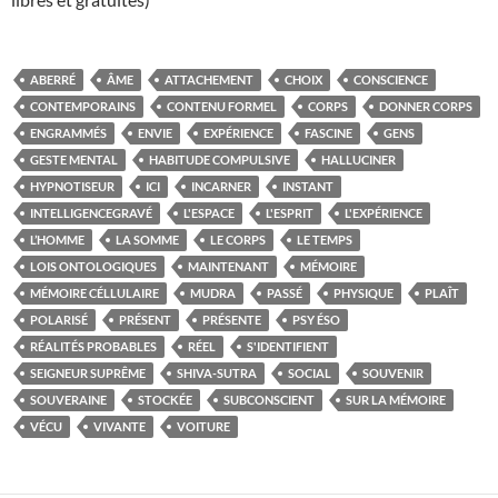
ABERRÉ
ÂME
ATTACHEMENT
CHOIX
CONSCIENCE
CONTEMPORAINS
CONTENU FORMEL
CORPS
DONNER CORPS
ENGRAMMÉS
ENVIE
EXPÉRIENCE
FASCINE
GENS
GESTE MENTAL
HABITUDE COMPULSIVE
HALLUCINER
HYPNOTISEUR
ICI
INCARNER
INSTANT
INTELLIGENCEGRAVÉ
L'ESPACE
L'ESPRIT
L'EXPÉRIENCE
L’HOMME
LA SOMME
LE CORPS
LE TEMPS
LOIS ONTOLOGIQUES
MAINTENANT
MÉMOIRE
MÉMOIRE CÉLLULAIRE
MUDRA
PASSÉ
PHYSIQUE
PLAÎT
POLARISÉ
PRÉSENT
PRÉSENTE
PSY ÉSO
RÉALITÉS PROBABLES
RÉEL
S'IDENTIFIENT
SEIGNEUR SUPRÊME
SHIVA-SUTRA
SOCIAL
SOUVENIR
SOUVERAINE
STOCKÉE
SUBCONSCIENT
SUR LA MÉMOIRE
VÉCU
VIVANTE
VOITURE