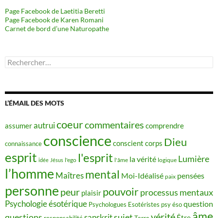
Page Facebook de Laetitia Beretti
Page Facebook de Karen Romani
Carnet de bord d’une Naturopathe
Rechercher :
L’ÉMAIL DES MOTS
coeur
commentaires
autrui
assumer
comprendre
conscience
Dieu
conscient
corps
connaissance
esprit
l'esprit
Lumière
la vérité
idée
Jésus
l'ego
l'âme
logique
l’homme
mental
Maîtres
Moi-Idéalisé
pensées
paix
personne
pouvoir
peur
processus mentaux
plaisir
Psychologie ésotérique
question
Psychologues Esotéristes
psy éso
âme
vérité
questions
sujet
sanskrit
Être
responsabilité
Terre