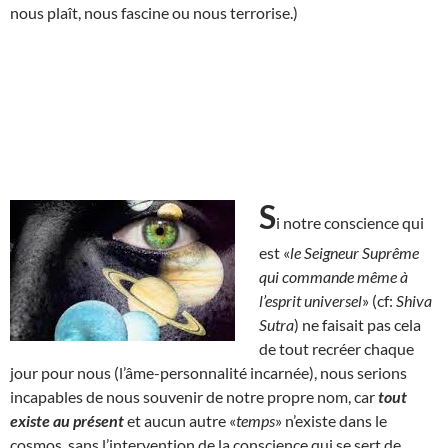
nous plaît, nous fascine ou nous terrorise.)
S
i notre conscience qui
est «
le Seigneur Suprême
qui commande même à
l’esprit universel
» (cf:
Shiva
Sutra
) ne faisait pas cela
de tout recréer chaque
jour pour nous (l’âme-personnalité incarnée), nous serions
incapables de nous souvenir de notre propre nom, car
tout
existe au présent
et aucun autre «
temps
» n’existe dans le
cosmos, sans l’intervention de la conscience qui se sert de