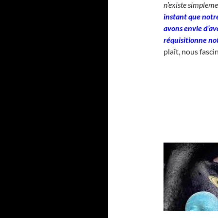
n’existe simpleme
instant que notre
avons envie d’avo
réquisitionne not
plaît, nous fasci