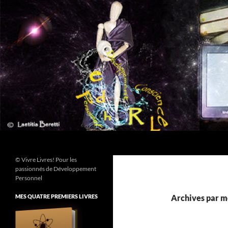
Aller
au
contenu
Recherche
© Vivre Livres! Pour les
passionnés de Développement
Personnel
MES QUATRE PREMIERS LIVRES
Archives par m