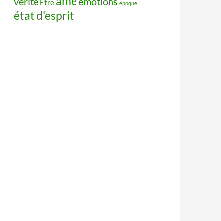
âme
vérité
émotions
Être
époque
état d'esprit