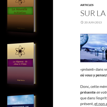
ARTICLES
SUR L
20 JUIN 2013
«présent»
dans vo
où vous y pensez
Donc, cette mémo
présente
en votr
que dans l’esprit
présent,
et non 