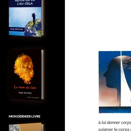
MON DERNIER LIVRE
à
lui donner corp
soigner le corps 