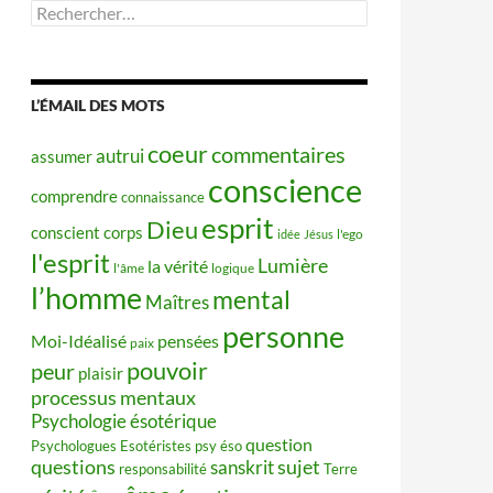
Rechercher :
L’ÉMAIL DES MOTS
coeur
commentaires
autrui
assumer
conscience
comprendre
connaissance
esprit
Dieu
conscient
corps
idée
Jésus
l'ego
l'esprit
Lumière
la vérité
l'âme
logique
l’homme
mental
Maîtres
personne
Moi-Idéalisé
pensées
paix
pouvoir
peur
plaisir
processus mentaux
Psychologie ésotérique
question
Psychologues Esotéristes
psy éso
questions
sujet
sanskrit
responsabilité
Terre