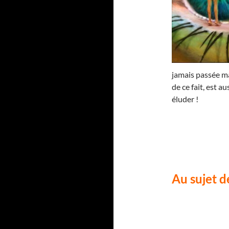
jamais passée ma
de ce fait, est au
éluder !
Au sujet d