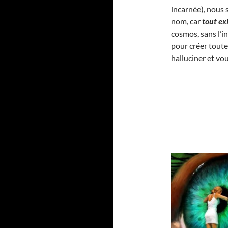
incarnée), nous 
nom, car
tout ex
cosmos, sans l’in
pour créer tout
halluciner et vou