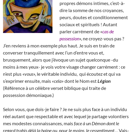
propres démons intimes, c’est-à-
dire la somme de nos croyances,
peurs, doutes et conditionnement
sociaux et spirituels ! Autant
parler carrément de «
cas de
possession
», ne croyez-vous pas ?
J’en reviens à mon exemple plus haut. Je suis en train de
converser tranquillement avec l’un d’entre vous et,
brusquement, alors que j’évoque un sujet quelconque -du
moins à mes yeux- je vois votre visage changer carrément : ce
n’est plus «
vous
», le véritable individu, qui écoutez et qui va
s’exprimer ensuite, mais
«cela»
dont le Nom est
Légion
(Référence à un célèbre verset biblique qui traite de
possession démoniaque.)
Selon vous, que dois-je faire ? Je ne suis plus face à un individu
réel autant que respectable et avec lequel je partage volontiers
mes modestes connaissances, mais
face à un Démon dont le
regard trahis déjà la haine ou, pour le moins, le ressentiment
… Vais-