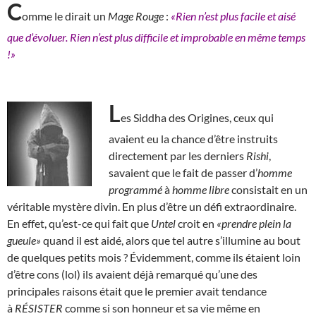
C
omme le dirait un
Mage Rouge
:
«Rien n’est plus facile et aisé
que d’évoluer. Rien n’est plus difficile et improbable en même temps
!»
L
es Siddha des Origines, ceux qui
avaient eu la chance d’être instruits
directement par les derniers
Rishi
,
savaient que le fait de passer d’
homme
programmé
à
homme libre
consistait en un
véritable mystère divin. En plus d’être un défi extraordinaire.
En effet, qu’est-ce qui fait que
Untel
croit en
«prendre plein la
gueule»
quand il est aidé, alors que tel autre s’illumine au bout
de quelques petits mois ? Évidemment, comme ils étaient loin
d’être cons (lol) ils avaient déjà remarqué qu’une des
principales raisons était que le premier avait tendance
à
RÉSISTER
comme si son honneur et sa vie même en