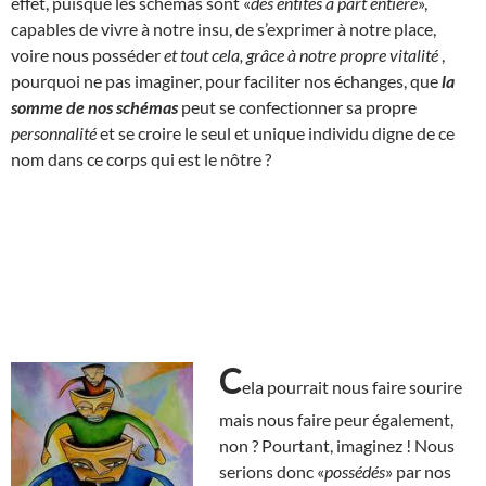
effet, puisque les schémas sont «
des entités à part entière
»,
capables de vivre à notre insu, de s’exprimer à notre place,
voire nous posséder
et tout cela, grâce à notre propre vitalité
,
pourquoi ne pas imaginer, pour faciliter nos échanges, que
la
somme de nos schémas
peut se confectionner sa propre
personnalité
et se croire le seul et unique individu digne de ce
nom dans ce corps qui est le nôtre ?
C
ela pourrait nous faire sourire
mais nous faire peur également,
non ? Pourtant, imaginez ! Nous
serions donc «
possédés
» par nos