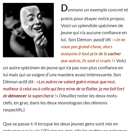
D
onnons un exemple concret et
précis pour étayer notre propos.
Voici un splendide spécimen de
jeune qui n’a aucune confiance en
lui. Son Démon
passif
dit :
«Je ne
vaux pas grand-chose, alors
essayons à tout prix de le
cacher
aux autres, ils sont si cruels !»
Voici
un autre spécimen de jeune qui n’a pas non plus confiance en
lui mais qui se soigne d’une manière assez intéressante. Son
Démon
actif
dit :
«Les autres ne valent guère mieux que moi,
malheur à celui ou à celle qui fera mine de se flatter, je me fait fort
de
dénoncer
la supercherie !»
(Veuillez noter les deux mots-
clefs, en gras, dans les deux monologues des démons
respectifs.)
Que se passe-t-il lorsque les deux jeunes gens sont mis en
présence par la vie ? (Et croyez-moi, elle les mettra en présence,