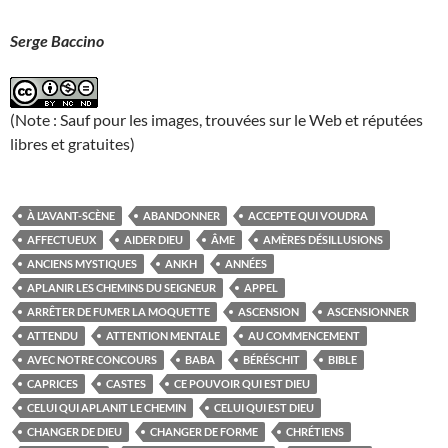
Serge Baccino
(Note : Sauf pour les images, trouvées sur le Web et réputées
libres et gratuites)
À L’AVANT-SCÈNE
ABANDONNER
ACCEPTE QUI VOUDRA
AFFECTUEUX
AIDER DIEU
ÂME
AMÈRES DÉSILLUSIONS
ANCIENS MYSTIQUES
ANKH
ANNÉES
APLANIR LES CHEMINS DU SEIGNEUR
APPEL
ARRÊTER DE FUMER LA MOQUETTE
ASCENSION
ASCENSIONNER
ATTENDU
ATTENTION MENTALE
AU COMMENCEMENT
AVEC NOTRE CONCOURS
BABA
BÉRÉSCHIT
BIBLE
CAPRICES
CASTES
CE POUVOIR QUI EST DIEU
CELUI QUI APLANIT LE CHEMIN
CELUI QUI EST DIEU
CHANGER DE DIEU
CHANGER DE FORME
CHRÉTIENS