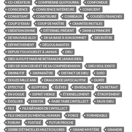
CO-CRÉATEUR
COMPRENNE QUI POURRA
CONFONDUE
CONSCIENCE
CONSCIENCE INTÉRIEURE
CONSCIENT
CONSISTANT
CONSTRUIRE
CORBEAUX
COUDÉES FRANCHES
COUP D'ESSAI
COUP DE MAÎTRE
CRAINTES INUTILES
CRÉATION DIVINE
D’ÉTERNEL PRÉSENT
DANS LE PRINCIPE
DE MAUVAIS ALOI
DE SA BASE À SON SOMMET
DÉCROÎTRE
DÉFINITIVEMENT
DÉGOULINANTES
DEPUIS TOUJOURS ET À JAMAIS
DIEU
DIEU AJOUTE MAIS NE RETRANCHE JAMAIS RIEN
DIEU DE SON CŒUR ET DE SA COMPRÉHENSION
DIEU SEUL EXISTE
DIMINUTIF
DISPARAÎTRE
DISTINCT DE DIEU
DJED
DOUZE MILLE ANS
DRAGON DE L’APOCALYPSE
DURÉE
EFFECTUE
EGYPTIEN
ÉLÈVES
EN RÉALITÉ
EN RETRAIT
EN VOGUE
ESPRIT VIERGE
ÉTERNELLEMENT
ÉTROITEMENT
ÉVOLUER
EXISTER
FAIRE TAIRE L'INTELLECT
FAUX-DIEU
FILS
FILS BÂTARDS DE L'INTELLECT
FILS UNIQUE DU MENTAL HUMAIN
FORCE
FORMIDABLE
FORUM
FUSTIGÉ
FUTUR PROCHE
GERBE D’ÉTINCELLES MULTICOLORES
GRAND MYSTÈRE
GRANDIR