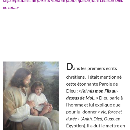
déjà effectué et de faire ta volonté plutôt que de faire celle de Dieu
en toi….»
D
ans les premiers écrits
chrétiens, il était mentionné
cette étonnante Parole de
Dieu :
«J’ai mis mon Fils au-
dessus de Moi…»
Dieu parle à
l’homme et lui explique que
pour lui donner
« vie, force et
durée »
(
Ankh, Djed, Ouas,
en
Égyptien), il a dut le mettre en