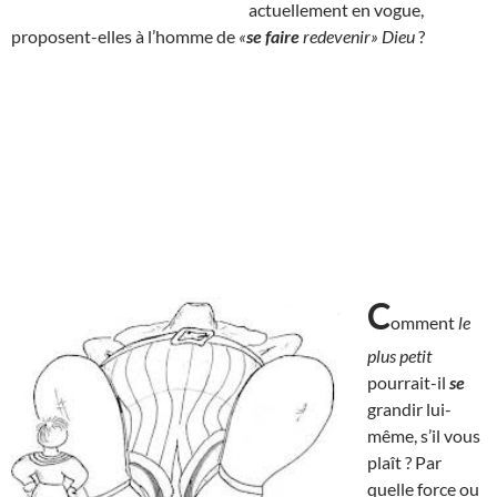
actuellement en vogue,
proposent-elles à l’homme de
«
se faire
redevenir» Dieu
?
C
omment
le
plus petit
pourrait-il
se
grandir lui-
même, s’il vous
plaît ? Par
quelle force ou