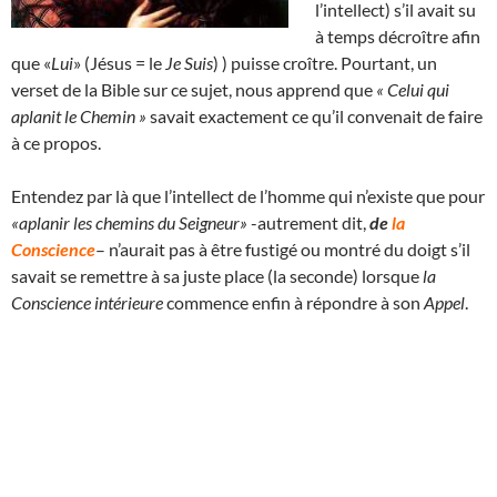
l’intellect) s’il avait su
à temps décroître afin
que «
Lui
» (Jésus = le
Je Suis
) ) puisse croître. Pourtant, un
verset de la Bible sur ce sujet, nous apprend que
« Celui qui
aplanit le Chemin »
savait exactement ce qu’il convenait de faire
à ce propos.
Entendez par là que l’intellect de l’homme qui n’existe que pour
«aplanir les chemins du Seigneur»
-autrement dit,
de
la
Conscience
– n’aurait pas à être fustigé ou montré du doigt s’il
savait se remettre à sa juste place (la seconde) lorsque
la
Conscience intérieure
commence enfin à répondre à son
Appel
.