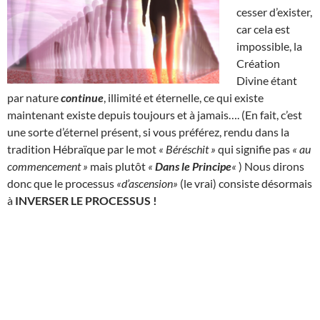
cesser d’exister,
car cela est
impossible, la
Création
Divine étant
par nature
continue
, illimité et éternelle, ce qui existe
maintenant existe depuis toujours et à jamais…. (En fait, c’est
une sorte d’éternel présent, si vous préférez, rendu dans la
tradition Hébraïque par le mot
« Béréschit »
qui signifie pas
« au
commencement »
mais plutôt
«
Dans le Principe
«
) Nous dirons
donc que le processus
«d’ascension»
(le vrai) consiste désormais
à
INVERSER LE PROCESSUS !