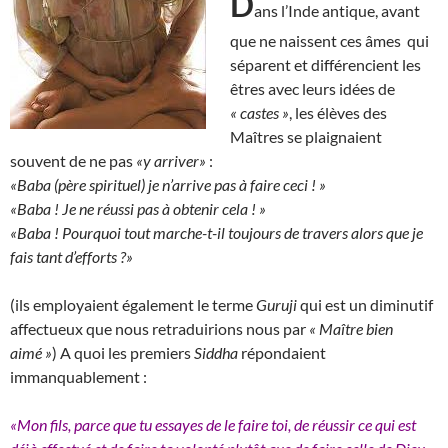
D
ans l’Inde antique, avant
que ne naissent ces âmes qui
séparent et différencient les
êtres avec leurs idées de
« castes »
, les élèves des
Maîtres se plaignaient
souvent de ne pas
«y arriver»
:
«Baba (père spirituel) je n’arrive pas à faire ceci ! »
«Baba ! Je ne réussi pas à obtenir cela ! »
«Baba ! Pourquoi tout marche-t-il toujours de travers alors que je
fais tant d’efforts ?»
(ils employaient également le terme
Guruji
qui est un diminutif
affectueux que nous retraduirions nous par
« Maître bien
aimé »
) A quoi les premiers
Siddha
répondaient
immanquablement :
«Mon fils, parce que tu essayes de le faire toi, de réussir ce qui est