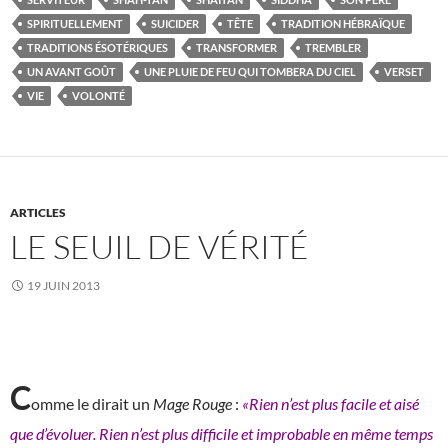
SPIRITUELLEMENT
SUICIDER
TÊTE
TRADITION HÉBRAÏQUE
TRADITIONS ÉSOTÉRIQUES
TRANSFORMER
TREMBLER
UN AVANT GOÛT
UNE PLUIE DE FEU QUI TOMBERA DU CIEL
VERSET
VIE
VOLONTÉ
ARTICLES
LE SEUIL DE VÉRITÉ
19 JUIN 2013
C
omme le dirait un
Mage Rouge
:
«Rien n’est plus facile et aisé
que d’évoluer. Rien n’est plus difficile et improbable en même temps