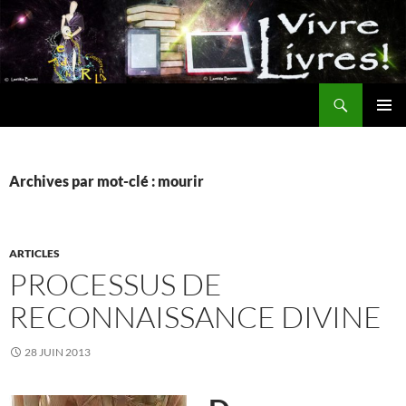
Aller
au
contenu
Recherche
MENU
PRINCI
Archives par mot-clé : mourir
ARTICLES
PROCESSUS DE
RECONNAISSANCE DIVINE
28 JUIN 2013