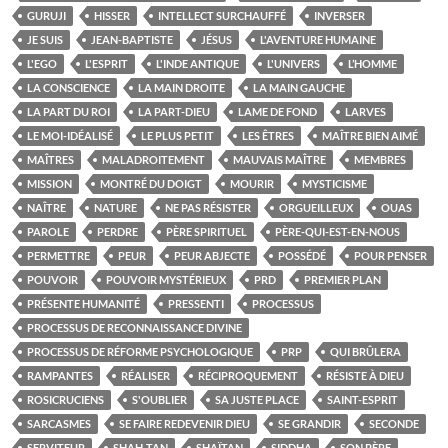
GURUJI
HISSER
INTELLECT SURCHAUFFÉ
INVERSER
JE SUIS
JEAN-BAPTISTE
JÉSUS
L'AVENTURE HUMAINE
L'EGO
L'ESPRIT
L'INDE ANTIQUE
L'UNIVERS
L’HOMME
LA CONSCIENCE
LA MAIN DROITE
LA MAIN GAUCHE
LA PART DU ROI
LA PART-DIEU
LAME DE FOND
LARVES
LE MOI-IDÉALISÉ
LE PLUS PETIT
LES ÊTRES
MAÎTRE BIEN AIMÉ
MAÎTRES
MALADROITEMENT
MAUVAIS MAÎTRE
MEMBRES
MISSION
MONTRÉ DU DOIGT
MOURIR
MYSTICISME
NAÎTRE
NATURE
NE PAS RÉSISTER
ORGUEILLEUX
OUAS
PAROLE
PERDRE
PÈRE SPIRITUEL
PÈRE-QUI-EST-EN-NOUS
PERMETTRE
PEUR
PEUR ABJECTE
POSSÉDÉ
POUR PENSER
POUVOIR
POUVOIR MYSTÉRIEUX
PRD
PREMIER PLAN
PRÉSENTE HUMANITÉ
PRESSENTI
PROCESSUS
PROCESSUS DE RECONNAISSANCE DIVINE
PROCESSUS DE RÉFORME PSYCHOLOGIQUE
PRP
QUI BRÛLERA
RAMPANTES
RÉALISER
RÉCIPROQUEMENT
RÉSISTE À DIEU
ROSICRUCIENS
S'OUBLIER
SA JUSTE PLACE
SAINT-ESPRIT
SARCASMES
SE FAIRE REDEVENIR DIEU
SE GRANDIR
SECONDE
SERVITEUR
SHAH-TAN
SHAÏTAN
SIDDHA
SON PÈRE