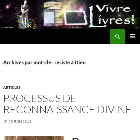
Aller
au
contenu
Recherche
MENU
PRINCI
Archives par mot-clé : résiste à Dieu
ARTICLES
PROCESSUS DE
RECONNAISSANCE DIVINE
28 JUIN 2013