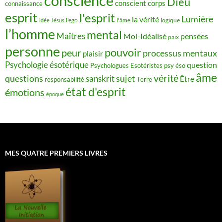
conscience
Dieu
conscient
corps
connaissance
esprit
l'esprit
Lumière
la vérité
idée
Jésus
l'ego
l'âme
logique
l’homme
mental
Maîtres
Moi-Idéalisé
pensées
paix
personne
pouvoir
peur
processus mentaux
plaisir
Psychologie ésotérique
question
Psychologues Esotéristes
psy éso
âme
vérité
questions
sujet
sanskrit
Être
responsabilité
Terre
état d'esprit
émotions
époque
MES QUATRE PREMIERS LIVRES