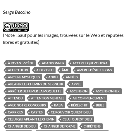
Serge Baccino
(Note : Sauf pour les images, trouvées sur le Web et réputées
libres et gratuites)
À L’AVANT-SCÈNE
ABANDONNER
ACCEPTE QUI VOUDRA
AFFECTUEUX
AIDER DIEU
ÂME
AMÈRES DÉSILLUSIONS
ANCIENS MYSTIQUES
ANKH
ANNÉES
APLANIR LES CHEMINS DU SEIGNEUR
APPEL
ARRÊTER DE FUMER LA MOQUETTE
ASCENSION
ASCENSIONNER
ATTENDU
ATTENTION MENTALE
AU COMMENCEMENT
AVEC NOTRE CONCOURS
BABA
BÉRÉSCHIT
BIBLE
CAPRICES
CASTES
CE POUVOIR QUI EST DIEU
CELUI QUI APLANIT LE CHEMIN
CELUI QUI EST DIEU
CHANGER DE DIEU
CHANGER DE FORME
CHRÉTIENS