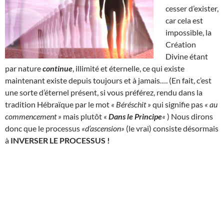
cesser d’exister,
car cela est
impossible, la
Création
Divine étant
par nature
continue
, illimité et éternelle, ce qui existe
maintenant existe depuis toujours et à jamais…. (En fait, c’est
une sorte d’éternel présent, si vous préférez, rendu dans la
tradition Hébraïque par le mot
« Béréschit »
qui signifie pas
« au
commencement »
mais plutôt
«
Dans le Principe
«
) Nous dirons
donc que le processus
«d’ascension»
(le vrai) consiste désormais
à
INVERSER LE PROCESSUS !