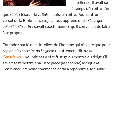
l’intellect) s’il avait su
à temps décroître afin
que «
Lui
» (Jésus = le
Je Suis
) ) puisse croître. Pourtant, un
verset de la Bible sur ce sujet, nous apprend que
« Celui qui
aplanit le Chemin »
savait exactement ce qu’il convenait de faire
à ce propos.
Entendez par là que l’intellect de l’homme qui n’existe que pour
«aplanir les chemins du Seigneur»
-autrement dit,
de
la
Conscience
– n’aurait pas à être fustigé ou montré du doigt s’il
savait se remettre à sa juste place (la seconde) lorsque
la
Conscience intérieure
commence enfin à répondre à son
Appel
.