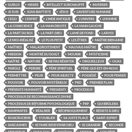
GURUJI
HISSER
INTELLECT SURCHAUFFÉ
INVERSER
JE SUIS
JEAN-BAPTISTE
JÉSUS
L'AVENTURE HUMAINE
L'EGO
L'ESPRIT
L'INDE ANTIQUE
L'UNIVERS
L’HOMME
LA CONSCIENCE
LA MAIN DROITE
LA MAIN GAUCHE
LA PART DU ROI
LA PART-DIEU
LAME DE FOND
LARVES
LE MOI-IDÉALISÉ
LE PLUS PETIT
LES ÊTRES
MAÎTRE BIEN AIMÉ
MAÎTRES
MALADROITEMENT
MAUVAIS MAÎTRE
MEMBRES
MISSION
MONTRÉ DU DOIGT
MOURIR
MYSTICISME
NAÎTRE
NATURE
NE PAS RÉSISTER
ORGUEILLEUX
OUAS
PAROLE
PERDRE
PÈRE SPIRITUEL
PÈRE-QUI-EST-EN-NOUS
PERMETTRE
PEUR
PEUR ABJECTE
POSSÉDÉ
POUR PENSER
POUVOIR
POUVOIR MYSTÉRIEUX
PRD
PREMIER PLAN
PRÉSENTE HUMANITÉ
PRESSENTI
PROCESSUS
PROCESSUS DE RECONNAISSANCE DIVINE
PROCESSUS DE RÉFORME PSYCHOLOGIQUE
PRP
QUI BRÛLERA
RAMPANTES
RÉALISER
RÉCIPROQUEMENT
RÉSISTE À DIEU
ROSICRUCIENS
S'OUBLIER
SA JUSTE PLACE
SAINT-ESPRIT
SARCASMES
SE FAIRE REDEVENIR DIEU
SE GRANDIR
SECONDE
SERVITEUR
SHAH-TAN
SHAÏTAN
SIDDHA
SON PÈRE