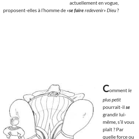
actuellement en vogue,
proposent-elles à l’homme de
«
se faire
redevenir» Dieu
?
C
omment
le
plus petit
pourrait-il
se
grandir lui-
même, s’il vous
plaît ? Par
quelle force ou