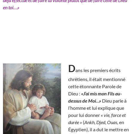
déjà effectué et de faire ta volonté plutôt que de faire celle de Dieu
en toi….»
D
ans les premiers écrits
chrétiens, il était mentionné
cette étonnante Parole de
Dieu :
«J’ai mis mon Fils au-
dessus de Moi…»
Dieu parle à
l’homme et lui explique que
pour lui donner
« vie, force et
durée »
(
Ankh, Djed, Ouas,
en
Égyptien), il a dut le mettre en