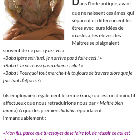
D
ans l’Inde antique, avant
que ne naissent ces âmes qui
séparent et différencient les
êtres avec leurs idées de
« castes »
, les élèves des
Maîtres se plaignaient
souvent de ne pas
«y arriver»
:
«Baba (père spirituel) je n’arrive pas à faire ceci ! »
«Baba ! Je ne réussi pas à obtenir cela ! »
«Baba ! Pourquoi tout marche-t-il toujours de travers alors que je
fais tant d’efforts ?»
(ils employaient également le terme
Guruji
qui est un diminutif
affectueux que nous retraduirions nous par
« Maître bien
aimé »
) A quoi les premiers
Siddha
répondaient
immanquablement :
«Mon fils, parce que tu essayes de le faire toi, de réussir ce qui est