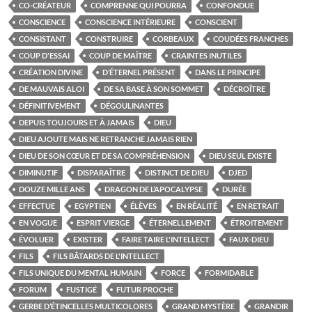
CO-CRÉATEUR
COMPRENNE QUI POURRA
CONFONDUE
CONSCIENCE
CONSCIENCE INTÉRIEURE
CONSCIENT
CONSISTANT
CONSTRUIRE
CORBEAUX
COUDÉES FRANCHES
COUP D'ESSAI
COUP DE MAÎTRE
CRAINTES INUTILES
CRÉATION DIVINE
D’ÉTERNEL PRÉSENT
DANS LE PRINCIPE
DE MAUVAIS ALOI
DE SA BASE À SON SOMMET
DÉCROÎTRE
DÉFINITIVEMENT
DÉGOULINANTES
DEPUIS TOUJOURS ET À JAMAIS
DIEU
DIEU AJOUTE MAIS NE RETRANCHE JAMAIS RIEN
DIEU DE SON CŒUR ET DE SA COMPRÉHENSION
DIEU SEUL EXISTE
DIMINUTIF
DISPARAÎTRE
DISTINCT DE DIEU
DJED
DOUZE MILLE ANS
DRAGON DE L’APOCALYPSE
DURÉE
EFFECTUE
EGYPTIEN
ÉLÈVES
EN RÉALITÉ
EN RETRAIT
EN VOGUE
ESPRIT VIERGE
ÉTERNELLEMENT
ÉTROITEMENT
ÉVOLUER
EXISTER
FAIRE TAIRE L'INTELLECT
FAUX-DIEU
FILS
FILS BÂTARDS DE L'INTELLECT
FILS UNIQUE DU MENTAL HUMAIN
FORCE
FORMIDABLE
FORUM
FUSTIGÉ
FUTUR PROCHE
GERBE D’ÉTINCELLES MULTICOLORES
GRAND MYSTÈRE
GRANDIR