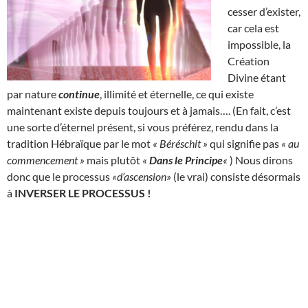
cesser d’exister,
car cela est
impossible, la
Création
Divine étant
par nature
continue
, illimité et éternelle, ce qui existe
maintenant existe depuis toujours et à jamais…. (En fait, c’est
une sorte d’éternel présent, si vous préférez, rendu dans la
tradition Hébraïque par le mot
« Béréschit »
qui signifie pas
« au
commencement »
mais plutôt
«
Dans le Principe
«
) Nous dirons
donc que le processus
«d’ascension»
(le vrai) consiste désormais
à
INVERSER LE PROCESSUS !