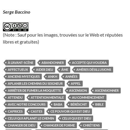
Serge Baccino
(Note : Sauf pour les images, trouvées sur le Web et réputées
libres et gratuites)
À L’AVANT-SCÈNE
ABANDONNER
ACCEPTE QUI VOUDRA
AFFECTUEUX
AIDER DIEU
ÂME
AMÈRES DÉSILLUSIONS
ANCIENS MYSTIQUES
ANKH
ANNÉES
APLANIR LES CHEMINS DU SEIGNEUR
APPEL
ARRÊTER DE FUMER LA MOQUETTE
ASCENSION
ASCENSIONNER
ATTENDU
ATTENTION MENTALE
AU COMMENCEMENT
AVEC NOTRE CONCOURS
BABA
BÉRÉSCHIT
BIBLE
CAPRICES
CASTES
CE POUVOIR QUI EST DIEU
CELUI QUI APLANIT LE CHEMIN
CELUI QUI EST DIEU
CHANGER DE DIEU
CHANGER DE FORME
CHRÉTIENS