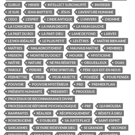
GURUJI
HISSER
INTELLECT SURCHAUFFÉ
INVERSER
JE SUIS
JEAN-BAPTISTE
JÉSUS
L'AVENTURE HUMAINE
L'EGO
L'ESPRIT
L'INDE ANTIQUE
L'UNIVERS
L’HOMME
LA CONSCIENCE
LA MAIN DROITE
LA MAIN GAUCHE
LA PART DU ROI
LA PART-DIEU
LAME DE FOND
LARVES
LE MOI-IDÉALISÉ
LE PLUS PETIT
LES ÊTRES
MAÎTRE BIEN AIMÉ
MAÎTRES
MALADROITEMENT
MAUVAIS MAÎTRE
MEMBRES
MISSION
MONTRÉ DU DOIGT
MOURIR
MYSTICISME
NAÎTRE
NATURE
NE PAS RÉSISTER
ORGUEILLEUX
OUAS
PAROLE
PERDRE
PÈRE SPIRITUEL
PÈRE-QUI-EST-EN-NOUS
PERMETTRE
PEUR
PEUR ABJECTE
POSSÉDÉ
POUR PENSER
POUVOIR
POUVOIR MYSTÉRIEUX
PRD
PREMIER PLAN
PRÉSENTE HUMANITÉ
PRESSENTI
PROCESSUS
PROCESSUS DE RECONNAISSANCE DIVINE
PROCESSUS DE RÉFORME PSYCHOLOGIQUE
PRP
QUI BRÛLERA
RAMPANTES
RÉALISER
RÉCIPROQUEMENT
RÉSISTE À DIEU
ROSICRUCIENS
S'OUBLIER
SA JUSTE PLACE
SAINT-ESPRIT
SARCASMES
SE FAIRE REDEVENIR DIEU
SE GRANDIR
SECONDE
SERVITEUR
SHAH-TAN
SHAÏTAN
SIDDHA
SON PÈRE