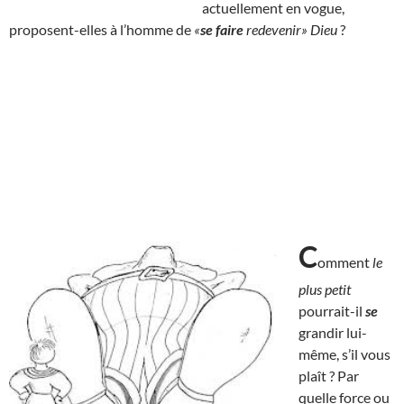
actuellement en vogue,
proposent-elles à l’homme de
«
se faire
redevenir» Dieu
?
C
omment
le
plus petit
pourrait-il
se
grandir lui-
même, s’il vous
plaît ? Par
quelle force ou