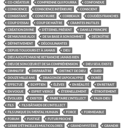
CO-CRÉATEUR
COMPRENNE QUI POURRA
CONFONDUE
CONSCIENCE
CONSCIENCE INTÉRIEURE
CONSCIENT
CONSISTANT
CONSTRUIRE
CORBEAUX
COUDÉES FRANCHES
COUP D'ESSAI
COUP DE MAÎTRE
CRAINTES INUTILES
CRÉATION DIVINE
D’ÉTERNEL PRÉSENT
DANS LE PRINCIPE
DE MAUVAIS ALOI
DE SA BASE À SON SOMMET
DÉCROÎTRE
DÉFINITIVEMENT
DÉGOULINANTES
DEPUIS TOUJOURS ET À JAMAIS
DIEU
DIEU AJOUTE MAIS NE RETRANCHE JAMAIS RIEN
DIEU DE SON CŒUR ET DE SA COMPRÉHENSION
DIEU SEUL EXISTE
DIMINUTIF
DISPARAÎTRE
DISTINCT DE DIEU
DJED
DOUZE MILLE ANS
DRAGON DE L’APOCALYPSE
DURÉE
EFFECTUE
EGYPTIEN
ÉLÈVES
EN RÉALITÉ
EN RETRAIT
EN VOGUE
ESPRIT VIERGE
ÉTERNELLEMENT
ÉTROITEMENT
ÉVOLUER
EXISTER
FAIRE TAIRE L'INTELLECT
FAUX-DIEU
FILS
FILS BÂTARDS DE L'INTELLECT
FILS UNIQUE DU MENTAL HUMAIN
FORCE
FORMIDABLE
FORUM
FUSTIGÉ
FUTUR PROCHE
GERBE D’ÉTINCELLES MULTICOLORES
GRAND MYSTÈRE
GRANDIR