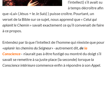
l’intellect) s’il avait su
à temps décroître afin
que «
Lui
» (Jésus = le
Je Suis
) ) puisse croître. Pourtant, un
verset de la Bible sur ce sujet, nous apprend que
« Celui qui
aplanit le Chemin »
savait exactement ce qu’il convenait de faire
à ce propos.
Entendez par là que l’intellect de l’homme qui n’existe que pour
«aplanir les chemins du Seigneur»
-autrement dit,
de
la
Conscience
– n’aurait pas à être fustigé ou montré du doigt s’il
savait se remettre à sa juste place (la seconde) lorsque
la
Conscience intérieure
commence enfin à répondre à son
Appel
.