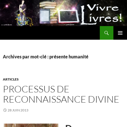
Aller
au
contenu
Recherche
MENU
PRINCI
Archives par mot-clé : présente humanité
ARTICLES
PROCESSUS DE
RECONNAISSANCE DIVINE
28 JUIN 2013