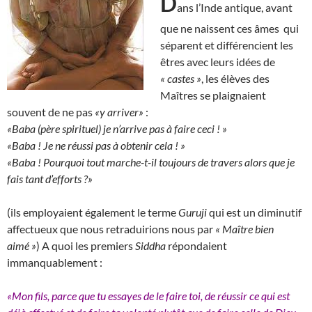
D
ans l’Inde antique, avant
que ne naissent ces âmes qui
séparent et différencient les
êtres avec leurs idées de
« castes »
, les élèves des
Maîtres se plaignaient
souvent de ne pas
«y arriver»
:
«Baba (père spirituel) je n’arrive pas à faire ceci ! »
«Baba ! Je ne réussi pas à obtenir cela ! »
«Baba ! Pourquoi tout marche-t-il toujours de travers alors que je
fais tant d’efforts ?»
(ils employaient également le terme
Guruji
qui est un diminutif
affectueux que nous retraduirions nous par
« Maître bien
aimé »
) A quoi les premiers
Siddha
répondaient
immanquablement :
«Mon fils, parce que tu essayes de le faire toi, de réussir ce qui est