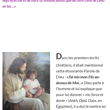
déjà effectué et de faire ta volonté plutôt que de faire celle de Dieu
en toi….»
D
ans les premiers écrits
chrétiens, il était mentionné
cette étonnante Parole de
Dieu :
«J’ai mis mon Fils au-
dessus de Moi…»
Dieu parle à
l’homme et lui explique que
pour lui donner
« vie, force et
durée »
(
Ankh, Djed, Ouas,
en
Égyptien), il a dut le mettre en