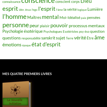
conscience
Dieu
conscient
corps
connaissance
esprit
l'esprit
Lumière
la vérité
idée
Jésus
l'ego
l'âme
logique
l’homme
mental
Maîtres
Moi-Idéalisé
pensées
paix
personne
pouvoir
peur
processus mentaux
plaisir
Psychologie ésotérique
question
Psychologues Esotéristes
psy éso
âme
vérité
questions
sujet
sanskrit
Être
responsabilité
Terre
état d'esprit
émotions
époque
MES QUATRE PREMIERS LIVRES