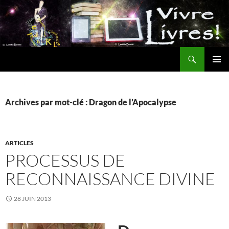
Aller
au
contenu
Recherche
MENU
PRINCI
Archives par mot-clé : Dragon de l’Apocalypse
ARTICLES
PROCESSUS DE
RECONNAISSANCE DIVINE
28 JUIN 2013