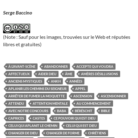
Serge Baccino
(Note : Sauf pour les images, trouvées sur le Web et réputées
libres et gratuites)
À L’AVANT-SCÈNE
ABANDONNER
ACCEPTE QUI VOUDRA
AFFECTUEUX
AIDER DIEU
ÂME
AMÈRES DÉSILLUSIONS
ANCIENS MYSTIQUES
ANKH
ANNÉES
APLANIR LES CHEMINS DU SEIGNEUR
APPEL
ARRÊTER DE FUMER LA MOQUETTE
ASCENSION
ASCENSIONNER
ATTENDU
ATTENTION MENTALE
AU COMMENCEMENT
AVEC NOTRE CONCOURS
BABA
BÉRÉSCHIT
BIBLE
CAPRICES
CASTES
CE POUVOIR QUI EST DIEU
CELUI QUI APLANIT LE CHEMIN
CELUI QUI EST DIEU
CHANGER DE DIEU
CHANGER DE FORME
CHRÉTIENS