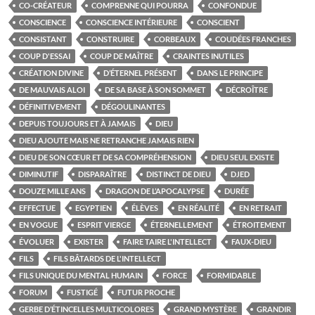
CO-CRÉATEUR
COMPRENNE QUI POURRA
CONFONDUE
CONSCIENCE
CONSCIENCE INTÉRIEURE
CONSCIENT
CONSISTANT
CONSTRUIRE
CORBEAUX
COUDÉES FRANCHES
COUP D'ESSAI
COUP DE MAÎTRE
CRAINTES INUTILES
CRÉATION DIVINE
D’ÉTERNEL PRÉSENT
DANS LE PRINCIPE
DE MAUVAIS ALOI
DE SA BASE À SON SOMMET
DÉCROÎTRE
DÉFINITIVEMENT
DÉGOULINANTES
DEPUIS TOUJOURS ET À JAMAIS
DIEU
DIEU AJOUTE MAIS NE RETRANCHE JAMAIS RIEN
DIEU DE SON CŒUR ET DE SA COMPRÉHENSION
DIEU SEUL EXISTE
DIMINUTIF
DISPARAÎTRE
DISTINCT DE DIEU
DJED
DOUZE MILLE ANS
DRAGON DE L’APOCALYPSE
DURÉE
EFFECTUE
EGYPTIEN
ÉLÈVES
EN RÉALITÉ
EN RETRAIT
EN VOGUE
ESPRIT VIERGE
ÉTERNELLEMENT
ÉTROITEMENT
ÉVOLUER
EXISTER
FAIRE TAIRE L'INTELLECT
FAUX-DIEU
FILS
FILS BÂTARDS DE L'INTELLECT
FILS UNIQUE DU MENTAL HUMAIN
FORCE
FORMIDABLE
FORUM
FUSTIGÉ
FUTUR PROCHE
GERBE D’ÉTINCELLES MULTICOLORES
GRAND MYSTÈRE
GRANDIR