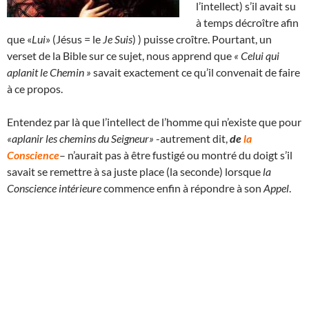
l’intellect) s’il avait su
à temps décroître afin
que «
Lui
» (Jésus = le
Je Suis
) ) puisse croître. Pourtant, un
verset de la Bible sur ce sujet, nous apprend que
« Celui qui
aplanit le Chemin »
savait exactement ce qu’il convenait de faire
à ce propos.
Entendez par là que l’intellect de l’homme qui n’existe que pour
«aplanir les chemins du Seigneur»
-autrement dit,
de
la
Conscience
– n’aurait pas à être fustigé ou montré du doigt s’il
savait se remettre à sa juste place (la seconde) lorsque
la
Conscience intérieure
commence enfin à répondre à son
Appel
.