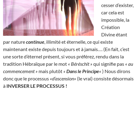
cesser d’exister,
car cela est
impossible, la
Création
Divine étant
par nature
continue
, illimité et éternelle, ce qui existe
maintenant existe depuis toujours et à jamais…. (En fait, c’est
une sorte d’éternel présent, si vous préférez, rendu dans la
tradition Hébraïque par le mot
« Béréschit »
qui signifie pas
« au
commencement »
mais plutôt
«
Dans le Principe
«
) Nous dirons
donc que le processus
«d’ascension»
(le vrai) consiste désormais
à
INVERSER LE PROCESSUS !