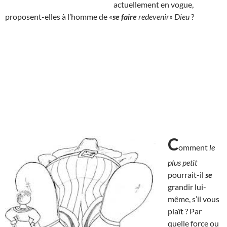
actuellement en vogue,
proposent-elles à l’homme de
«
se faire
redevenir» Dieu
?
C
omment
le
plus petit
pourrait-il
se
grandir lui-
même, s’il vous
plaît ? Par
quelle force ou