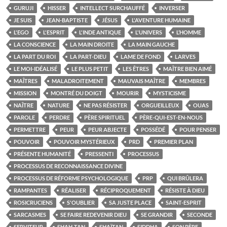
GURUJI
HISSER
INTELLECT SURCHAUFFÉ
INVERSER
JE SUIS
JEAN-BAPTISTE
JÉSUS
L'AVENTURE HUMAINE
L'EGO
L'ESPRIT
L'INDE ANTIQUE
L'UNIVERS
L’HOMME
LA CONSCIENCE
LA MAIN DROITE
LA MAIN GAUCHE
LA PART DU ROI
LA PART-DIEU
LAME DE FOND
LARVES
LE MOI-IDÉALISÉ
LE PLUS PETIT
LES ÊTRES
MAÎTRE BIEN AIMÉ
MAÎTRES
MALADROITEMENT
MAUVAIS MAÎTRE
MEMBRES
MISSION
MONTRÉ DU DOIGT
MOURIR
MYSTICISME
NAÎTRE
NATURE
NE PAS RÉSISTER
ORGUEILLEUX
OUAS
PAROLE
PERDRE
PÈRE SPIRITUEL
PÈRE-QUI-EST-EN-NOUS
PERMETTRE
PEUR
PEUR ABJECTE
POSSÉDÉ
POUR PENSER
POUVOIR
POUVOIR MYSTÉRIEUX
PRD
PREMIER PLAN
PRÉSENTE HUMANITÉ
PRESSENTI
PROCESSUS
PROCESSUS DE RECONNAISSANCE DIVINE
PROCESSUS DE RÉFORME PSYCHOLOGIQUE
PRP
QUI BRÛLERA
RAMPANTES
RÉALISER
RÉCIPROQUEMENT
RÉSISTE À DIEU
ROSICRUCIENS
S'OUBLIER
SA JUSTE PLACE
SAINT-ESPRIT
SARCASMES
SE FAIRE REDEVENIR DIEU
SE GRANDIR
SECONDE
SERVITEUR
SHAH-TAN
SHAÏTAN
SIDDHA
SON PÈRE