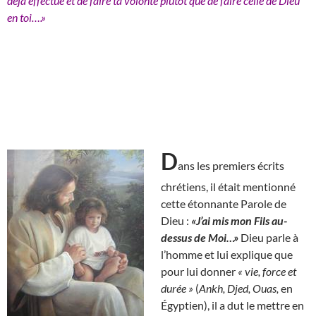
déjà effectué et de faire ta volonté plutôt que de faire celle de Dieu
en toi….»
D
ans les premiers écrits
chrétiens, il était mentionné
cette étonnante Parole de
Dieu :
«J’ai mis mon Fils au-
dessus de Moi…»
Dieu parle à
l’homme et lui explique que
pour lui donner
« vie, force et
durée »
(
Ankh, Djed, Ouas,
en
Égyptien), il a dut le mettre en