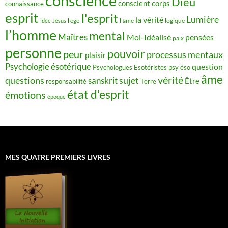
conscience
Dieu
conscient
corps
connaissance
esprit
l'esprit
Lumière
la vérité
idée
Jésus
l'ego
l'âme
logique
l’homme
mental
Maîtres
Moi-Idéalisé
pensées
paix
personne
pouvoir
peur
processus mentaux
plaisir
Psychologie ésotérique
question
Psychologues Esotéristes
psy éso
âme
vérité
questions
sujet
sanskrit
Être
responsabilité
Terre
état d'esprit
émotions
époque
MES QUATRE PREMIERS LIVRES