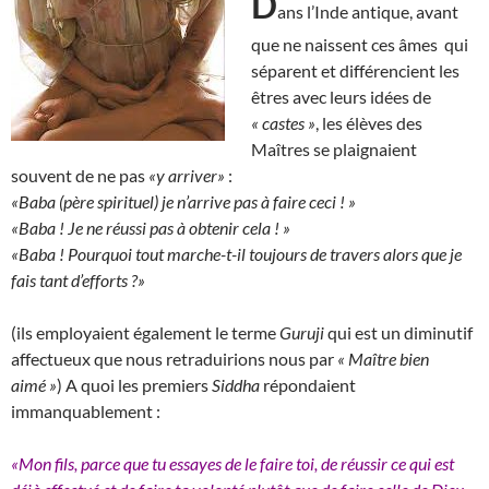
D
ans l’Inde antique, avant
que ne naissent ces âmes qui
séparent et différencient les
êtres avec leurs idées de
« castes »
, les élèves des
Maîtres se plaignaient
souvent de ne pas
«y arriver»
:
«Baba (père spirituel) je n’arrive pas à faire ceci ! »
«Baba ! Je ne réussi pas à obtenir cela ! »
«Baba ! Pourquoi tout marche-t-il toujours de travers alors que je
fais tant d’efforts ?»
(ils employaient également le terme
Guruji
qui est un diminutif
affectueux que nous retraduirions nous par
« Maître bien
aimé »
) A quoi les premiers
Siddha
répondaient
immanquablement :
«Mon fils, parce que tu essayes de le faire toi, de réussir ce qui est