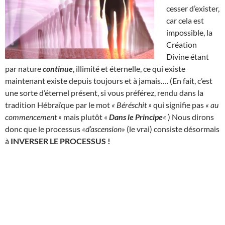
cesser d’exister,
car cela est
impossible, la
Création
Divine étant
par nature
continue
, illimité et éternelle, ce qui existe
maintenant existe depuis toujours et à jamais…. (En fait, c’est
une sorte d’éternel présent, si vous préférez, rendu dans la
tradition Hébraïque par le mot
« Béréschit »
qui signifie pas
« au
commencement »
mais plutôt
«
Dans le Principe
«
) Nous dirons
donc que le processus
«d’ascension»
(le vrai) consiste désormais
à
INVERSER LE PROCESSUS !