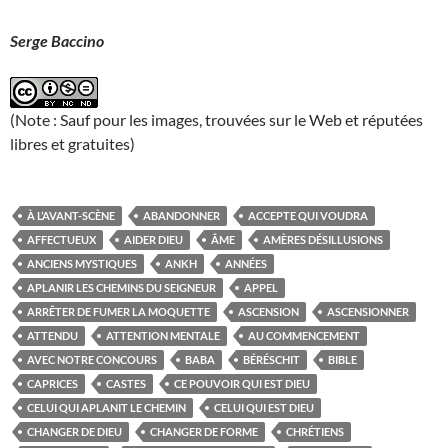
Serge Baccino
(Note : Sauf pour les images, trouvées sur le Web et réputées
libres et gratuites)
À L’AVANT-SCÈNE
ABANDONNER
ACCEPTE QUI VOUDRA
AFFECTUEUX
AIDER DIEU
ÂME
AMÈRES DÉSILLUSIONS
ANCIENS MYSTIQUES
ANKH
ANNÉES
APLANIR LES CHEMINS DU SEIGNEUR
APPEL
ARRÊTER DE FUMER LA MOQUETTE
ASCENSION
ASCENSIONNER
ATTENDU
ATTENTION MENTALE
AU COMMENCEMENT
AVEC NOTRE CONCOURS
BABA
BÉRÉSCHIT
BIBLE
CAPRICES
CASTES
CE POUVOIR QUI EST DIEU
CELUI QUI APLANIT LE CHEMIN
CELUI QUI EST DIEU
CHANGER DE DIEU
CHANGER DE FORME
CHRÉTIENS