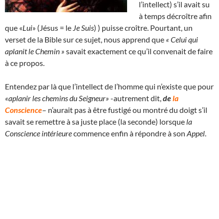
l’intellect) s’il avait su
à temps décroître afin
que «
Lui
» (Jésus = le
Je Suis
) ) puisse croître. Pourtant, un
verset de la Bible sur ce sujet, nous apprend que
« Celui qui
aplanit le Chemin »
savait exactement ce qu’il convenait de faire
à ce propos.
Entendez par là que l’intellect de l’homme qui n’existe que pour
«aplanir les chemins du Seigneur»
-autrement dit,
de
la
Conscience
– n’aurait pas à être fustigé ou montré du doigt s’il
savait se remettre à sa juste place (la seconde) lorsque
la
Conscience intérieure
commence enfin à répondre à son
Appel
.