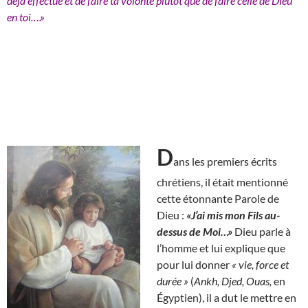
déjà effectué et de faire ta volonté plutôt que de faire celle de Dieu
en toi….»
D
ans les premiers écrits
chrétiens, il était mentionné
cette étonnante Parole de
Dieu :
«J’ai mis mon Fils au-
dessus de Moi…»
Dieu parle à
l’homme et lui explique que
pour lui donner
« vie, force et
durée »
(
Ankh, Djed, Ouas,
en
Égyptien), il a dut le mettre en