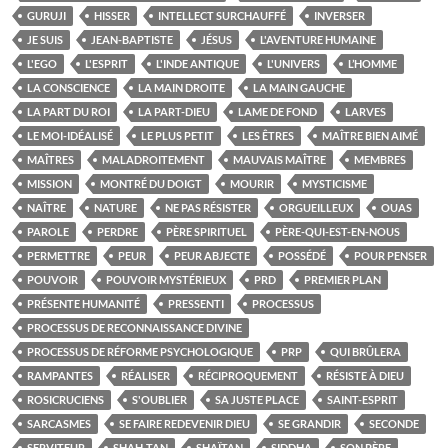
GURUJI
HISSER
INTELLECT SURCHAUFFÉ
INVERSER
JE SUIS
JEAN-BAPTISTE
JÉSUS
L'AVENTURE HUMAINE
L'EGO
L'ESPRIT
L'INDE ANTIQUE
L'UNIVERS
L’HOMME
LA CONSCIENCE
LA MAIN DROITE
LA MAIN GAUCHE
LA PART DU ROI
LA PART-DIEU
LAME DE FOND
LARVES
LE MOI-IDÉALISÉ
LE PLUS PETIT
LES ÊTRES
MAÎTRE BIEN AIMÉ
MAÎTRES
MALADROITEMENT
MAUVAIS MAÎTRE
MEMBRES
MISSION
MONTRÉ DU DOIGT
MOURIR
MYSTICISME
NAÎTRE
NATURE
NE PAS RÉSISTER
ORGUEILLEUX
OUAS
PAROLE
PERDRE
PÈRE SPIRITUEL
PÈRE-QUI-EST-EN-NOUS
PERMETTRE
PEUR
PEUR ABJECTE
POSSÉDÉ
POUR PENSER
POUVOIR
POUVOIR MYSTÉRIEUX
PRD
PREMIER PLAN
PRÉSENTE HUMANITÉ
PRESSENTI
PROCESSUS
PROCESSUS DE RECONNAISSANCE DIVINE
PROCESSUS DE RÉFORME PSYCHOLOGIQUE
PRP
QUI BRÛLERA
RAMPANTES
RÉALISER
RÉCIPROQUEMENT
RÉSISTE À DIEU
ROSICRUCIENS
S'OUBLIER
SA JUSTE PLACE
SAINT-ESPRIT
SARCASMES
SE FAIRE REDEVENIR DIEU
SE GRANDIR
SECONDE
SERVITEUR
SHAH-TAN
SHAÏTAN
SIDDHA
SON PÈRE