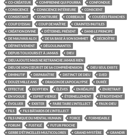
CO-CRÉATEUR
COMPRENNE QUI POURRA
CONFONDUE
CONSCIENCE
CONSCIENCE INTÉRIEURE
CONSCIENT
CONSISTANT
CONSTRUIRE
CORBEAUX
COUDÉES FRANCHES
COUP D'ESSAI
COUP DE MAÎTRE
CRAINTES INUTILES
CRÉATION DIVINE
D’ÉTERNEL PRÉSENT
DANS LE PRINCIPE
DE MAUVAIS ALOI
DE SA BASE À SON SOMMET
DÉCROÎTRE
DÉFINITIVEMENT
DÉGOULINANTES
DEPUIS TOUJOURS ET À JAMAIS
DIEU
DIEU AJOUTE MAIS NE RETRANCHE JAMAIS RIEN
DIEU DE SON CŒUR ET DE SA COMPRÉHENSION
DIEU SEUL EXISTE
DIMINUTIF
DISPARAÎTRE
DISTINCT DE DIEU
DJED
DOUZE MILLE ANS
DRAGON DE L’APOCALYPSE
DURÉE
EFFECTUE
EGYPTIEN
ÉLÈVES
EN RÉALITÉ
EN RETRAIT
EN VOGUE
ESPRIT VIERGE
ÉTERNELLEMENT
ÉTROITEMENT
ÉVOLUER
EXISTER
FAIRE TAIRE L'INTELLECT
FAUX-DIEU
FILS
FILS BÂTARDS DE L'INTELLECT
FILS UNIQUE DU MENTAL HUMAIN
FORCE
FORMIDABLE
FORUM
FUSTIGÉ
FUTUR PROCHE
GERBE D’ÉTINCELLES MULTICOLORES
GRAND MYSTÈRE
GRANDIR