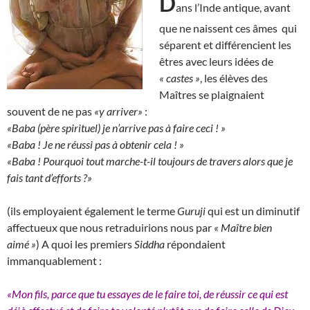
D
ans l’Inde antique, avant
que ne naissent ces âmes qui
séparent et différencient les
êtres avec leurs idées de
« castes »
, les élèves des
Maîtres se plaignaient
souvent de ne pas
«y arriver»
:
«Baba (père spirituel) je n’arrive pas à faire ceci ! »
«Baba ! Je ne réussi pas à obtenir cela ! »
«Baba ! Pourquoi tout marche-t-il toujours de travers alors que je
fais tant d’efforts ?»
(ils employaient également le terme
Guruji
qui est un diminutif
affectueux que nous retraduirions nous par
« Maître bien
aimé »
) A quoi les premiers
Siddha
répondaient
immanquablement :
«Mon fils, parce que tu essayes de le faire toi, de réussir ce qui est