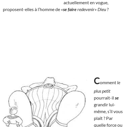
actuellement en vogue,
proposent-elles à l’homme de
«
se faire
redevenir» Dieu
?
C
omment
le
plus petit
pourrait-il
se
grandir lui-
même, s’il vous
plaît ? Par
quelle force ou