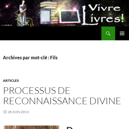
Aller
au
contenu
Recherche
MENU
PRINCI
Archives par mot-clé : Fils
ARTICLES
PROCESSUS DE
RECONNAISSANCE DIVINE
28 JUIN 2013