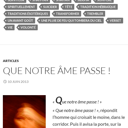
SPIRITUELLEMENT
SUICIDER
TÊTE
TRADITION HÉBRAÏQUE
TRADITIONS ÉSOTÉRIQUES
TRANSFORMER
TREMBLER
UN AVANT GOÛT
UNE PLUIE DE FEU QUI TOMBERA DU CIEL
VERSET
VIE
VOLONTÉ
ARTICLES
QUE NOTRE ÂME PASSE !
10 JUIN 2013
Q
«
ue notre âme passe ! »
« Que notre âme passe ! »
, répondit
l’homme qui croisait le moine, dans le
corridor. Puis il avisa la porte, sur la