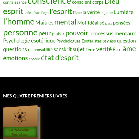
conscience
Dieu
conscient
corps
connaissance
esprit
l'esprit
Lumière
la vérité
idée
Jésus
l'ego
l'âme
logique
l’homme
mental
Maîtres
Moi-Idéalisé
pensées
paix
personne
pouvoir
peur
processus mentaux
plaisir
Psychologie ésotérique
question
Psychologues Esotéristes
psy éso
âme
vérité
questions
sujet
sanskrit
Être
responsabilité
Terre
état d'esprit
émotions
époque
MES QUATRE PREMIERS LIVRES