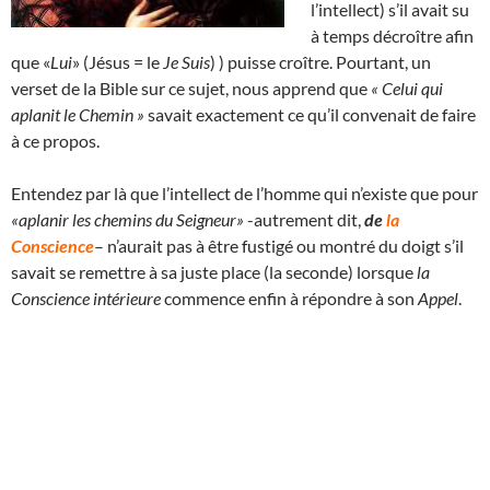
l’intellect) s’il avait su
à temps décroître afin
que «
Lui
» (Jésus = le
Je Suis
) ) puisse croître. Pourtant, un
verset de la Bible sur ce sujet, nous apprend que
« Celui qui
aplanit le Chemin »
savait exactement ce qu’il convenait de faire
à ce propos.
Entendez par là que l’intellect de l’homme qui n’existe que pour
«aplanir les chemins du Seigneur»
-autrement dit,
de
la
Conscience
– n’aurait pas à être fustigé ou montré du doigt s’il
savait se remettre à sa juste place (la seconde) lorsque
la
Conscience intérieure
commence enfin à répondre à son
Appel
.