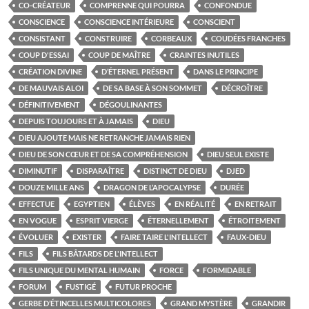
CO-CRÉATEUR
COMPRENNE QUI POURRA
CONFONDUE
CONSCIENCE
CONSCIENCE INTÉRIEURE
CONSCIENT
CONSISTANT
CONSTRUIRE
CORBEAUX
COUDÉES FRANCHES
COUP D'ESSAI
COUP DE MAÎTRE
CRAINTES INUTILES
CRÉATION DIVINE
D’ÉTERNEL PRÉSENT
DANS LE PRINCIPE
DE MAUVAIS ALOI
DE SA BASE À SON SOMMET
DÉCROÎTRE
DÉFINITIVEMENT
DÉGOULINANTES
DEPUIS TOUJOURS ET À JAMAIS
DIEU
DIEU AJOUTE MAIS NE RETRANCHE JAMAIS RIEN
DIEU DE SON CŒUR ET DE SA COMPRÉHENSION
DIEU SEUL EXISTE
DIMINUTIF
DISPARAÎTRE
DISTINCT DE DIEU
DJED
DOUZE MILLE ANS
DRAGON DE L’APOCALYPSE
DURÉE
EFFECTUE
EGYPTIEN
ÉLÈVES
EN RÉALITÉ
EN RETRAIT
EN VOGUE
ESPRIT VIERGE
ÉTERNELLEMENT
ÉTROITEMENT
ÉVOLUER
EXISTER
FAIRE TAIRE L'INTELLECT
FAUX-DIEU
FILS
FILS BÂTARDS DE L'INTELLECT
FILS UNIQUE DU MENTAL HUMAIN
FORCE
FORMIDABLE
FORUM
FUSTIGÉ
FUTUR PROCHE
GERBE D’ÉTINCELLES MULTICOLORES
GRAND MYSTÈRE
GRANDIR