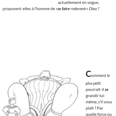
actuellement en vogue,
proposent-elles à l’homme de
«
se faire
redevenir» Dieu
?
C
omment
le
plus petit
pourrait-il
se
grandir lui-
même, s’il vous
plaît ? Par
quelle force ou