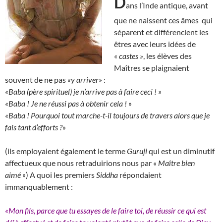
D
ans l’Inde antique, avant
que ne naissent ces âmes qui
séparent et différencient les
êtres avec leurs idées de
« castes »
, les élèves des
Maîtres se plaignaient
souvent de ne pas
«y arriver»
:
«Baba (père spirituel) je n’arrive pas à faire ceci ! »
«Baba ! Je ne réussi pas à obtenir cela ! »
«Baba ! Pourquoi tout marche-t-il toujours de travers alors que je
fais tant d’efforts ?»
(ils employaient également le terme
Guruji
qui est un diminutif
affectueux que nous retraduirions nous par
« Maître bien
aimé »
) A quoi les premiers
Siddha
répondaient
immanquablement :
«Mon fils, parce que tu essayes de le faire toi, de réussir ce qui est