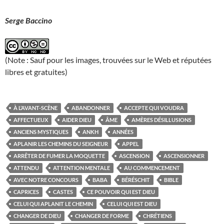
Serge Baccino
(Note : Sauf pour les images, trouvées sur le Web et réputées
libres et gratuites)
À L’AVANT-SCÈNE
ABANDONNER
ACCEPTE QUI VOUDRA
AFFECTUEUX
AIDER DIEU
ÂME
AMÈRES DÉSILLUSIONS
ANCIENS MYSTIQUES
ANKH
ANNÉES
APLANIR LES CHEMINS DU SEIGNEUR
APPEL
ARRÊTER DE FUMER LA MOQUETTE
ASCENSION
ASCENSIONNER
ATTENDU
ATTENTION MENTALE
AU COMMENCEMENT
AVEC NOTRE CONCOURS
BABA
BÉRÉSCHIT
BIBLE
CAPRICES
CASTES
CE POUVOIR QUI EST DIEU
CELUI QUI APLANIT LE CHEMIN
CELUI QUI EST DIEU
CHANGER DE DIEU
CHANGER DE FORME
CHRÉTIENS