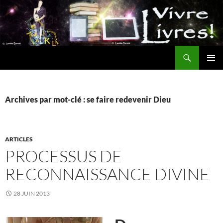
Aller
au
contenu
Recherche
MENU
PRINCI
Archives par mot-clé : se faire redevenir Dieu
ARTICLES
PROCESSUS DE
RECONNAISSANCE DIVINE
28 JUIN 2013