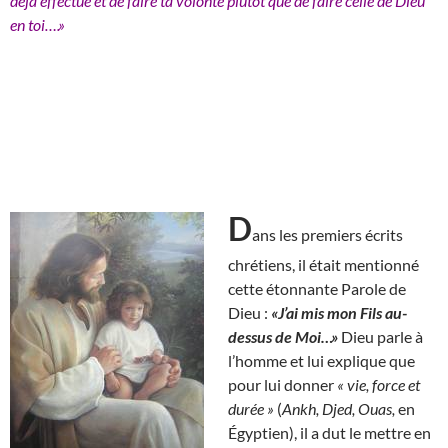
déjà effectué et de faire ta volonté plutôt que de faire celle de Dieu
en toi….»
D
ans les premiers écrits
chrétiens, il était mentionné
cette étonnante Parole de
Dieu :
«J’ai mis mon Fils au-
dessus de Moi…»
Dieu parle à
l’homme et lui explique que
pour lui donner
« vie, force et
durée »
(
Ankh, Djed, Ouas,
en
Égyptien), il a dut le mettre en