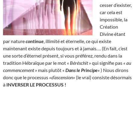
cesser d’exister,
car cela est
impossible, la
Création
Divine étant
par nature
continue
, illimité et éternelle, ce qui existe
maintenant existe depuis toujours et à jamais…. (En fait, c’est
une sorte d’éternel présent, si vous préférez, rendu dans la
tradition Hébraïque par le mot
« Béréschit »
qui signifie pas
« au
commencement »
mais plutôt
«
Dans le Principe
«
) Nous dirons
donc que le processus
«d’ascension»
(le vrai) consiste désormais
à
INVERSER LE PROCESSUS !