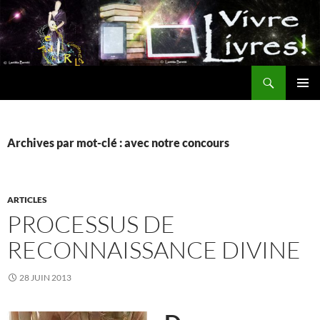
Aller
au
contenu
Recherche
MENU
PRINCI
Archives par mot-clé : avec notre concours
ARTICLES
PROCESSUS DE
RECONNAISSANCE DIVINE
28 JUIN 2013