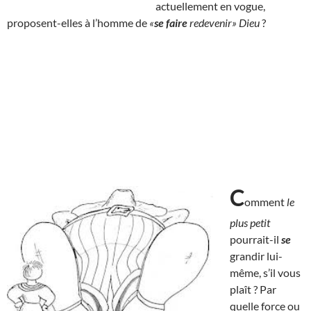
actuellement en vogue,
proposent-elles à l’homme de
«
se faire
redevenir» Dieu
?
C
omment
le
plus petit
pourrait-il
se
grandir lui-
même, s’il vous
plaît ? Par
quelle force ou