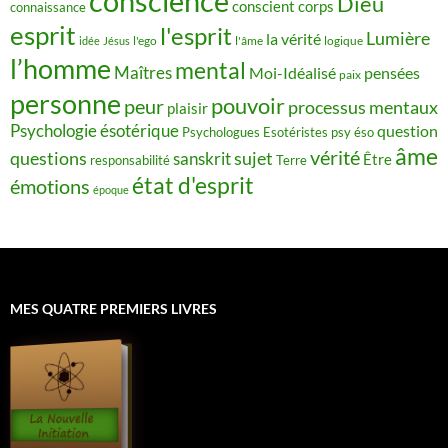
conscience
Dieu
conscient
corps
connaissance
esprit
l'esprit
Lumière
la vérité
idée
Jésus
l'ego
l'âme
logique
l’homme
mental
Maîtres
Moi-Idéalisé
pensées
paix
personne
pouvoir
peur
processus mentaux
plaisir
Psychologie ésotérique
question
Psychologues Esotéristes
psy éso
âme
vérité
questions
sujet
sanskrit
Être
responsabilité
Terre
état d'esprit
émotions
époque
MES QUATRE PREMIERS LIVRES