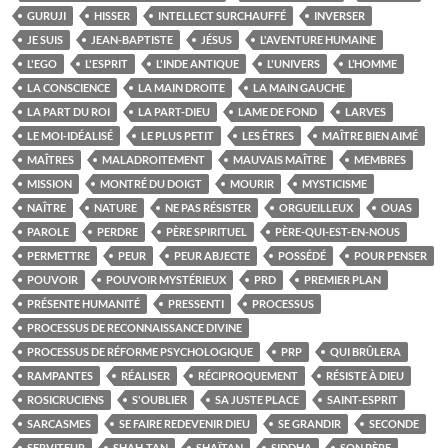
GURUJI
HISSER
INTELLECT SURCHAUFFÉ
INVERSER
JE SUIS
JEAN-BAPTISTE
JÉSUS
L'AVENTURE HUMAINE
L'EGO
L'ESPRIT
L'INDE ANTIQUE
L'UNIVERS
L’HOMME
LA CONSCIENCE
LA MAIN DROITE
LA MAIN GAUCHE
LA PART DU ROI
LA PART-DIEU
LAME DE FOND
LARVES
LE MOI-IDÉALISÉ
LE PLUS PETIT
LES ÊTRES
MAÎTRE BIEN AIMÉ
MAÎTRES
MALADROITEMENT
MAUVAIS MAÎTRE
MEMBRES
MISSION
MONTRÉ DU DOIGT
MOURIR
MYSTICISME
NAÎTRE
NATURE
NE PAS RÉSISTER
ORGUEILLEUX
OUAS
PAROLE
PERDRE
PÈRE SPIRITUEL
PÈRE-QUI-EST-EN-NOUS
PERMETTRE
PEUR
PEUR ABJECTE
POSSÉDÉ
POUR PENSER
POUVOIR
POUVOIR MYSTÉRIEUX
PRD
PREMIER PLAN
PRÉSENTE HUMANITÉ
PRESSENTI
PROCESSUS
PROCESSUS DE RECONNAISSANCE DIVINE
PROCESSUS DE RÉFORME PSYCHOLOGIQUE
PRP
QUI BRÛLERA
RAMPANTES
RÉALISER
RÉCIPROQUEMENT
RÉSISTE À DIEU
ROSICRUCIENS
S'OUBLIER
SA JUSTE PLACE
SAINT-ESPRIT
SARCASMES
SE FAIRE REDEVENIR DIEU
SE GRANDIR
SECONDE
SERVITEUR
SHAH-TAN
SHAÏTAN
SIDDHA
SON PÈRE