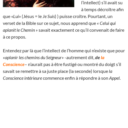
l’intellect) s’il avait su
à temps décroître afin
que «
Lui
» (Jésus = le
Je Suis
) ) puisse croître. Pourtant, un
verset de la Bible sur ce sujet, nous apprend que
« Celui qui
aplanit le Chemin »
savait exactement ce qu’il convenait de faire
à ce propos.
Entendez par là que l’intellect de l’homme qui n’existe que pour
«aplanir les chemins du Seigneur»
-autrement dit,
de
la
Conscience
– n’aurait pas à être fustigé ou montré du doigt s’il
savait se remettre à sa juste place (la seconde) lorsque
la
Conscience intérieure
commence enfin à répondre à son
Appel
.