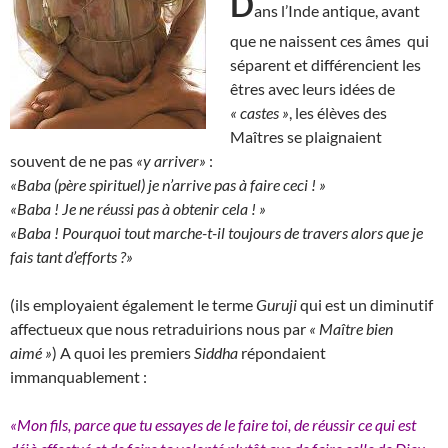
D
ans l’Inde antique, avant
que ne naissent ces âmes qui
séparent et différencient les
êtres avec leurs idées de
« castes »
, les élèves des
Maîtres se plaignaient
souvent de ne pas
«y arriver»
:
«Baba (père spirituel) je n’arrive pas à faire ceci ! »
«Baba ! Je ne réussi pas à obtenir cela ! »
«Baba ! Pourquoi tout marche-t-il toujours de travers alors que je
fais tant d’efforts ?»
(ils employaient également le terme
Guruji
qui est un diminutif
affectueux que nous retraduirions nous par
« Maître bien
aimé »
) A quoi les premiers
Siddha
répondaient
immanquablement :
«Mon fils, parce que tu essayes de le faire toi, de réussir ce qui est