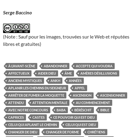
Serge Baccino
(Note : Sauf pour les images, trouvées sur le Web et réputées
libres et gratuites)
À L’AVANT-SCÈNE
ABANDONNER
ACCEPTE QUI VOUDRA
AFFECTUEUX
AIDER DIEU
ÂME
AMÈRES DÉSILLUSIONS
ANCIENS MYSTIQUES
ANKH
ANNÉES
APLANIR LES CHEMINS DU SEIGNEUR
APPEL
ARRÊTER DE FUMER LA MOQUETTE
ASCENSION
ASCENSIONNER
ATTENDU
ATTENTION MENTALE
AU COMMENCEMENT
AVEC NOTRE CONCOURS
BABA
BÉRÉSCHIT
BIBLE
CAPRICES
CASTES
CE POUVOIR QUI EST DIEU
CELUI QUI APLANIT LE CHEMIN
CELUI QUI EST DIEU
CHANGER DE DIEU
CHANGER DE FORME
CHRÉTIENS