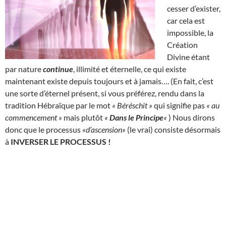
cesser d’exister,
car cela est
impossible, la
Création
Divine étant
par nature
continue
, illimité et éternelle, ce qui existe
maintenant existe depuis toujours et à jamais…. (En fait, c’est
une sorte d’éternel présent, si vous préférez, rendu dans la
tradition Hébraïque par le mot
« Béréschit »
qui signifie pas
« au
commencement »
mais plutôt
«
Dans le Principe
«
) Nous dirons
donc que le processus
«d’ascension»
(le vrai) consiste désormais
à
INVERSER LE PROCESSUS !