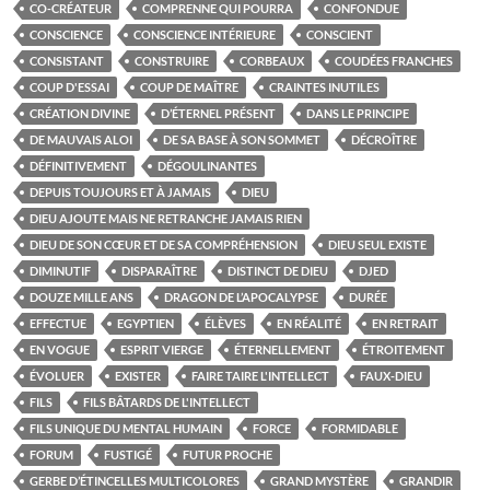
CO-CRÉATEUR
COMPRENNE QUI POURRA
CONFONDUE
CONSCIENCE
CONSCIENCE INTÉRIEURE
CONSCIENT
CONSISTANT
CONSTRUIRE
CORBEAUX
COUDÉES FRANCHES
COUP D'ESSAI
COUP DE MAÎTRE
CRAINTES INUTILES
CRÉATION DIVINE
D’ÉTERNEL PRÉSENT
DANS LE PRINCIPE
DE MAUVAIS ALOI
DE SA BASE À SON SOMMET
DÉCROÎTRE
DÉFINITIVEMENT
DÉGOULINANTES
DEPUIS TOUJOURS ET À JAMAIS
DIEU
DIEU AJOUTE MAIS NE RETRANCHE JAMAIS RIEN
DIEU DE SON CŒUR ET DE SA COMPRÉHENSION
DIEU SEUL EXISTE
DIMINUTIF
DISPARAÎTRE
DISTINCT DE DIEU
DJED
DOUZE MILLE ANS
DRAGON DE L’APOCALYPSE
DURÉE
EFFECTUE
EGYPTIEN
ÉLÈVES
EN RÉALITÉ
EN RETRAIT
EN VOGUE
ESPRIT VIERGE
ÉTERNELLEMENT
ÉTROITEMENT
ÉVOLUER
EXISTER
FAIRE TAIRE L'INTELLECT
FAUX-DIEU
FILS
FILS BÂTARDS DE L'INTELLECT
FILS UNIQUE DU MENTAL HUMAIN
FORCE
FORMIDABLE
FORUM
FUSTIGÉ
FUTUR PROCHE
GERBE D’ÉTINCELLES MULTICOLORES
GRAND MYSTÈRE
GRANDIR