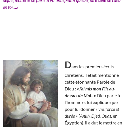
déjà effectué et de faire ta volonté plutôt que de faire celle de Dieu
en toi….»
D
ans les premiers écrits
chrétiens, il était mentionné
cette étonnante Parole de
Dieu :
«J’ai mis mon Fils au-
dessus de Moi…»
Dieu parle à
l’homme et lui explique que
pour lui donner
« vie, force et
durée »
(
Ankh, Djed, Ouas,
en
Égyptien), il a dut le mettre en