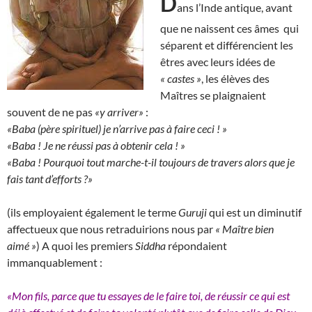
D
ans l’Inde antique, avant
que ne naissent ces âmes qui
séparent et différencient les
êtres avec leurs idées de
« castes »
, les élèves des
Maîtres se plaignaient
souvent de ne pas
«y arriver»
:
«Baba (père spirituel) je n’arrive pas à faire ceci ! »
«Baba ! Je ne réussi pas à obtenir cela ! »
«Baba ! Pourquoi tout marche-t-il toujours de travers alors que je
fais tant d’efforts ?»
(ils employaient également le terme
Guruji
qui est un diminutif
affectueux que nous retraduirions nous par
« Maître bien
aimé »
) A quoi les premiers
Siddha
répondaient
immanquablement :
«Mon fils, parce que tu essayes de le faire toi, de réussir ce qui est