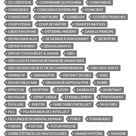
CO-CRÉATEUR
COMPRENNE QUI POURRA
CONFONDUE
CONSCIENCE
CONSCIENCE INTÉRIEURE
CONSCIENT
CONSISTANT
CONSTRUIRE
CORBEAUX
COUDÉES FRANCHES
COUP D'ESSAI
COUP DE MAÎTRE
CRAINTES INUTILES
CRÉATION DIVINE
D’ÉTERNEL PRÉSENT
DANS LE PRINCIPE
DE MAUVAIS ALOI
DE SA BASE À SON SOMMET
DÉCROÎTRE
DÉFINITIVEMENT
DÉGOULINANTES
DEPUIS TOUJOURS ET À JAMAIS
DIEU
DIEU AJOUTE MAIS NE RETRANCHE JAMAIS RIEN
DIEU DE SON CŒUR ET DE SA COMPRÉHENSION
DIEU SEUL EXISTE
DIMINUTIF
DISPARAÎTRE
DISTINCT DE DIEU
DJED
DOUZE MILLE ANS
DRAGON DE L’APOCALYPSE
DURÉE
EFFECTUE
EGYPTIEN
ÉLÈVES
EN RÉALITÉ
EN RETRAIT
EN VOGUE
ESPRIT VIERGE
ÉTERNELLEMENT
ÉTROITEMENT
ÉVOLUER
EXISTER
FAIRE TAIRE L'INTELLECT
FAUX-DIEU
FILS
FILS BÂTARDS DE L'INTELLECT
FILS UNIQUE DU MENTAL HUMAIN
FORCE
FORMIDABLE
FORUM
FUSTIGÉ
FUTUR PROCHE
GERBE D’ÉTINCELLES MULTICOLORES
GRAND MYSTÈRE
GRANDIR