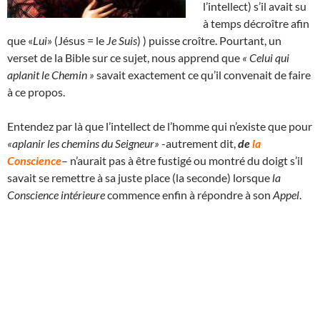
l’intellect) s’il avait su
à temps décroître afin
que «
Lui
» (Jésus = le
Je Suis
) ) puisse croître. Pourtant, un
verset de la Bible sur ce sujet, nous apprend que
« Celui qui
aplanit le Chemin »
savait exactement ce qu’il convenait de faire
à ce propos.
Entendez par là que l’intellect de l’homme qui n’existe que pour
«aplanir les chemins du Seigneur»
-autrement dit,
de
la
Conscience
– n’aurait pas à être fustigé ou montré du doigt s’il
savait se remettre à sa juste place (la seconde) lorsque
la
Conscience intérieure
commence enfin à répondre à son
Appel
.