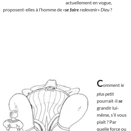
actuellement en vogue,
proposent-elles à l’homme de
«
se faire
redevenir» Dieu
?
C
omment
le
plus petit
pourrait-il
se
grandir lui-
même, s’il vous
plaît ? Par
quelle force ou