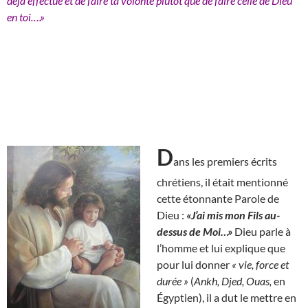
déjà effectué et de faire ta volonté plutôt que de faire celle de Dieu
en toi….»
D
ans les premiers écrits
chrétiens, il était mentionné
cette étonnante Parole de
Dieu :
«J’ai mis mon Fils au-
dessus de Moi…»
Dieu parle à
l’homme et lui explique que
pour lui donner
« vie, force et
durée »
(
Ankh, Djed, Ouas,
en
Égyptien), il a dut le mettre en