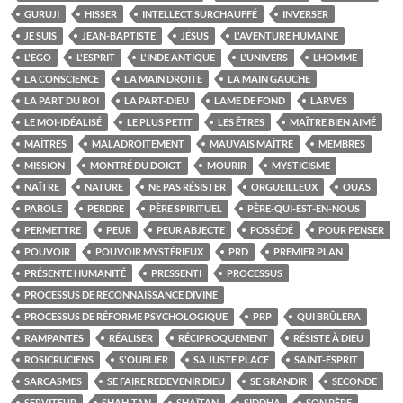
GURUJI
HISSER
INTELLECT SURCHAUFFÉ
INVERSER
JE SUIS
JEAN-BAPTISTE
JÉSUS
L'AVENTURE HUMAINE
L'EGO
L'ESPRIT
L'INDE ANTIQUE
L'UNIVERS
L’HOMME
LA CONSCIENCE
LA MAIN DROITE
LA MAIN GAUCHE
LA PART DU ROI
LA PART-DIEU
LAME DE FOND
LARVES
LE MOI-IDÉALISÉ
LE PLUS PETIT
LES ÊTRES
MAÎTRE BIEN AIMÉ
MAÎTRES
MALADROITEMENT
MAUVAIS MAÎTRE
MEMBRES
MISSION
MONTRÉ DU DOIGT
MOURIR
MYSTICISME
NAÎTRE
NATURE
NE PAS RÉSISTER
ORGUEILLEUX
OUAS
PAROLE
PERDRE
PÈRE SPIRITUEL
PÈRE-QUI-EST-EN-NOUS
PERMETTRE
PEUR
PEUR ABJECTE
POSSÉDÉ
POUR PENSER
POUVOIR
POUVOIR MYSTÉRIEUX
PRD
PREMIER PLAN
PRÉSENTE HUMANITÉ
PRESSENTI
PROCESSUS
PROCESSUS DE RECONNAISSANCE DIVINE
PROCESSUS DE RÉFORME PSYCHOLOGIQUE
PRP
QUI BRÛLERA
RAMPANTES
RÉALISER
RÉCIPROQUEMENT
RÉSISTE À DIEU
ROSICRUCIENS
S'OUBLIER
SA JUSTE PLACE
SAINT-ESPRIT
SARCASMES
SE FAIRE REDEVENIR DIEU
SE GRANDIR
SECONDE
SERVITEUR
SHAH-TAN
SHAÏTAN
SIDDHA
SON PÈRE