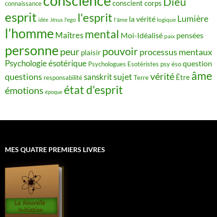
conscience
Dieu
conscient
corps
connaissance
esprit
l'esprit
Lumière
la vérité
idée
Jésus
l'ego
l'âme
logique
l’homme
mental
Maîtres
Moi-Idéalisé
pensées
paix
personne
pouvoir
peur
processus mentaux
plaisir
Psychologie ésotérique
question
Psychologues Esotéristes
psy éso
âme
vérité
questions
sujet
sanskrit
Être
responsabilité
Terre
état d'esprit
émotions
époque
MES QUATRE PREMIERS LIVRES