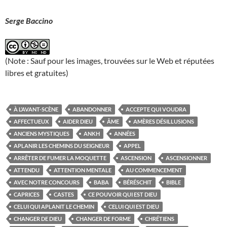
Serge Baccino
(Note : Sauf pour les images, trouvées sur le Web et réputées
libres et gratuites)
À L’AVANT-SCÈNE
ABANDONNER
ACCEPTE QUI VOUDRA
AFFECTUEUX
AIDER DIEU
ÂME
AMÈRES DÉSILLUSIONS
ANCIENS MYSTIQUES
ANKH
ANNÉES
APLANIR LES CHEMINS DU SEIGNEUR
APPEL
ARRÊTER DE FUMER LA MOQUETTE
ASCENSION
ASCENSIONNER
ATTENDU
ATTENTION MENTALE
AU COMMENCEMENT
AVEC NOTRE CONCOURS
BABA
BÉRÉSCHIT
BIBLE
CAPRICES
CASTES
CE POUVOIR QUI EST DIEU
CELUI QUI APLANIT LE CHEMIN
CELUI QUI EST DIEU
CHANGER DE DIEU
CHANGER DE FORME
CHRÉTIENS