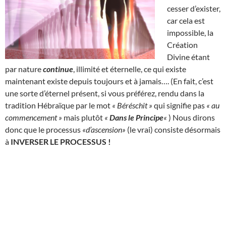
cesser d’exister,
car cela est
impossible, la
Création
Divine étant
par nature
continue
, illimité et éternelle, ce qui existe
maintenant existe depuis toujours et à jamais…. (En fait, c’est
une sorte d’éternel présent, si vous préférez, rendu dans la
tradition Hébraïque par le mot
« Béréschit »
qui signifie pas
« au
commencement »
mais plutôt
«
Dans le Principe
«
) Nous dirons
donc que le processus
«d’ascension»
(le vrai) consiste désormais
à
INVERSER LE PROCESSUS !