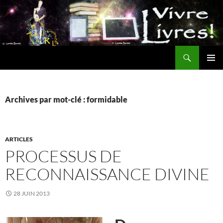
Aller
au
contenu
Recherche
MENU
PRINCI
Archives par mot-clé : formidable
ARTICLES
PROCESSUS DE
RECONNAISSANCE DIVINE
28 JUIN 2013