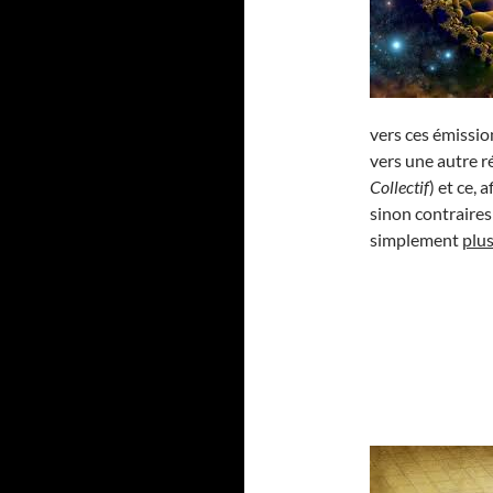
vers ces émissio
vers une autre r
Collectif
) et ce,
sinon contraires
simplement
plu