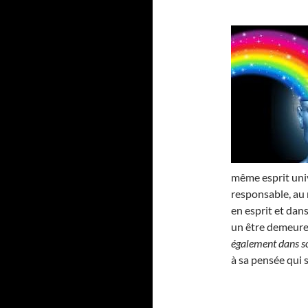
même esprit univ
responsable, au m
en esprit et dans
un être demeure b
également dans son
à sa pensée qui 