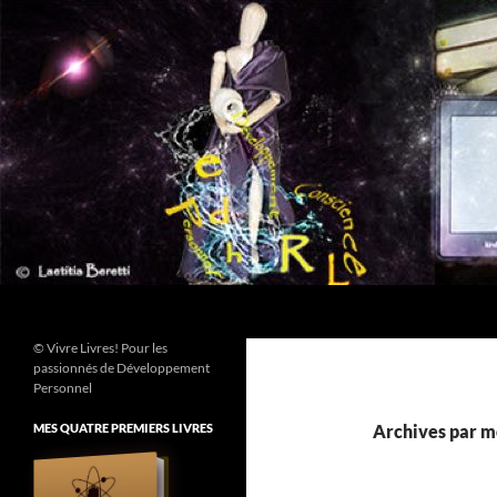
Aller
au
contenu
Recherche
© Vivre Livres! Pour les
passionnés de Développement
Personnel
MES QUATRE PREMIERS LIVRES
Archives par m