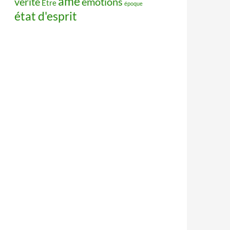
âme
vérité
émotions
Être
époque
état d'esprit