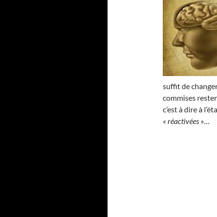
suffit de changer
commises reste
c’est à dire à l’
« réactivées »
…