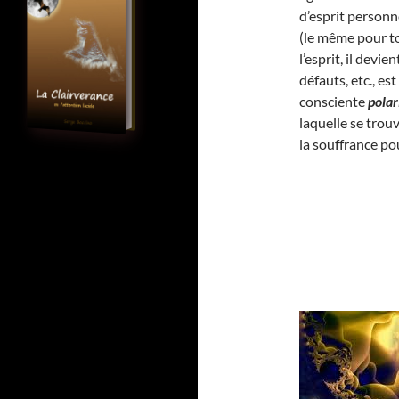
d’esprit personne
(le même pour to
l’esprit, il dev
défauts, etc., e
consciente
polar
laquelle se trou
la souffrance po