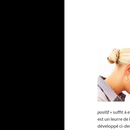
positif »
suffit à 
est un leurre de
développé ci-de