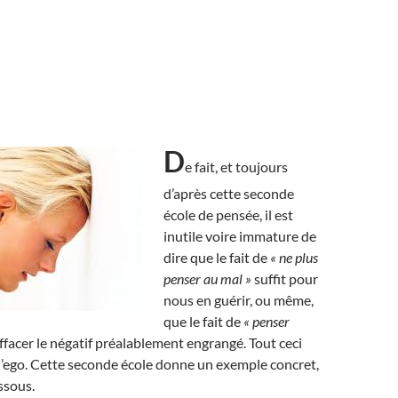
D
e fait, et toujours
d’après cette seconde
école de pensée, il est
inutile voire immature de
dire que le fait de
« ne plus
penser au mal »
suffit pour
nous en guérir, ou même,
que le fait de
« penser
effacer le négatif préalablement engrangé. Tout ceci
 l’ego. Cette seconde école donne un exemple concret,
ssous.