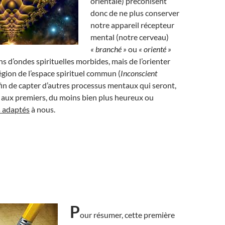
orientale) préconisent
donc de ne plus conserver
notre appareil récepteur
mental (notre cerveau)
« branché »
ou
« orienté »
ns d’ondes spirituelles morbides, mais de l’orienter
égion de l’espace spirituel commun (
Inconscient
 afin de capter d’autres processus mentaux qui seront,
 aux premiers, du moins bien plus heureux ou
s adaptés
à nous.
P
our résumer, cette première