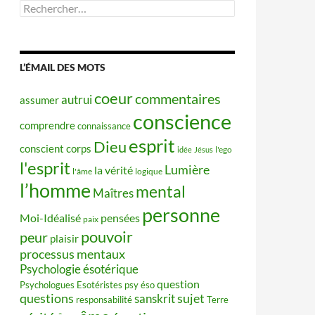
Rechercher :
L’ÉMAIL DES MOTS
coeur
commentaires
autrui
assumer
conscience
comprendre
connaissance
esprit
Dieu
conscient
corps
idée
Jésus
l'ego
l'esprit
Lumière
la vérité
l'âme
logique
l’homme
mental
Maîtres
personne
Moi-Idéalisé
pensées
paix
pouvoir
peur
plaisir
processus mentaux
Psychologie ésotérique
question
Psychologues Esotéristes
psy éso
questions
sujet
sanskrit
responsabilité
Terre