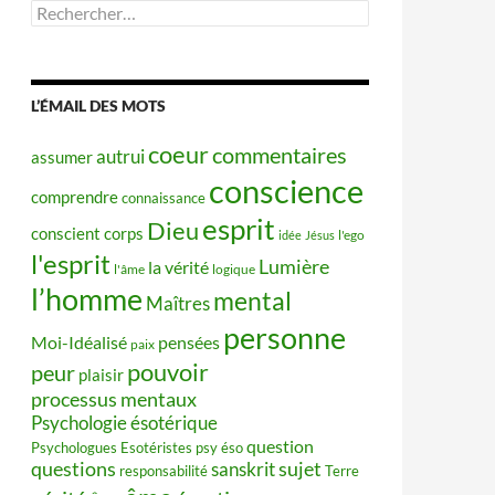
Rechercher :
L’ÉMAIL DES MOTS
coeur
commentaires
autrui
assumer
conscience
comprendre
connaissance
esprit
Dieu
conscient
corps
idée
Jésus
l'ego
l'esprit
Lumière
la vérité
l'âme
logique
l’homme
mental
Maîtres
personne
Moi-Idéalisé
pensées
paix
pouvoir
peur
plaisir
processus mentaux
Psychologie ésotérique
question
Psychologues Esotéristes
psy éso
questions
sujet
sanskrit
responsabilité
Terre