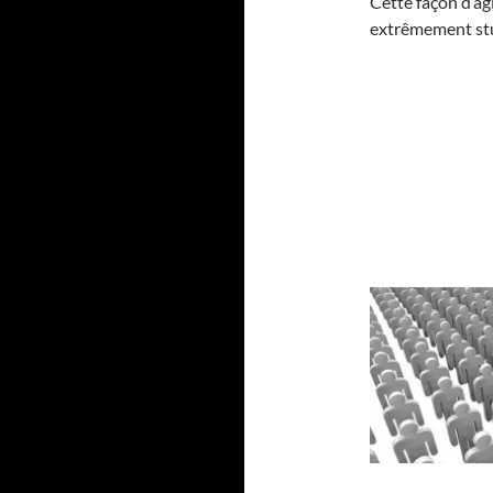
Cette façon d’agi
extrêmement stu