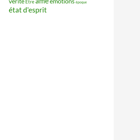
âme
vérité
émotions
Être
époque
état d'esprit