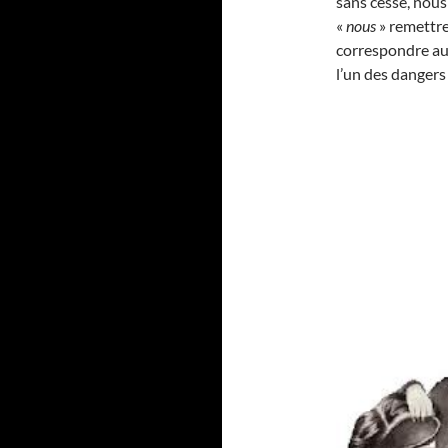
sans cesse, nou
«
nous
» remettr
correspondre aux
l’un des dangers 