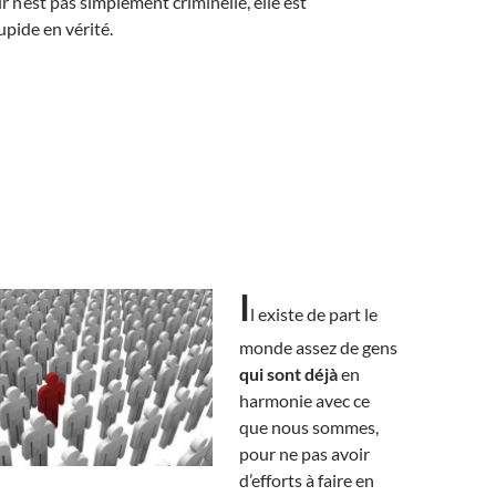
r n’est pas simplement criminelle, elle est
pide en vérité.
I
l existe de part le
monde assez de gens
qui sont déjà
en
harmonie avec ce
que nous sommes,
pour ne pas avoir
d’efforts à faire en