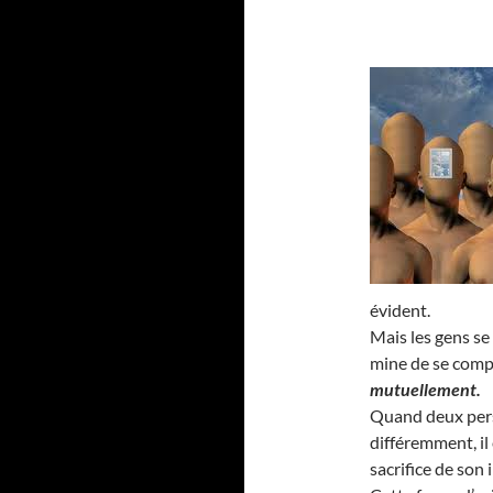
évident.
Mais les gens se
mine de se compl
mutuellement.
Quand deux pers
différemment, il
sacrifice de son 