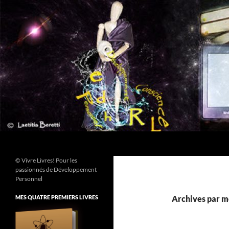
Aller
au
contenu
Recherche
© Vivre Livres! Pour les
passionnés de Développement
Personnel
MES QUATRE PREMIERS LIVRES
Archives par m