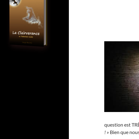
question est TRÈ
! »
Bien que nous