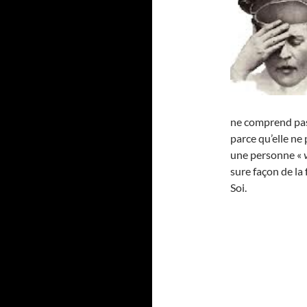
ne comprend pas 
parce qu’elle ne 
une personne «
sure façon de la
Soi.