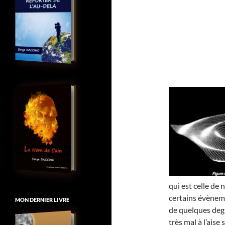
qui est celle de 
certains évèneme
MON DERNIER LIVRE
de quelques deg
très mal à l’aise