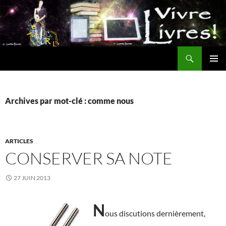
Aller
au
contenu
Recherche
MENU
PRINCI
Archives par mot-clé : comme nous
ARTICLES
CONSERVER SA NOTE
27 JUIN 2013
N
ous discutions dernièrement,