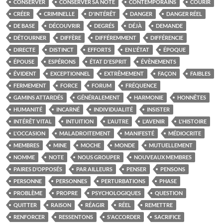
CONSERVER
CONSERVER SA NOTE
CONTEMPORAINS
COURIR
CRÉER
CRIMINELLE
D'INTÉRÊT
DANGER
DANGER RÉEL
DE BASE
DÉCOUVRIR
DEGRÉS
DÉJÀ
DEMANDE
DÉTOURNER
DIFFÈRE
DIFFÉREMMENT
DIFFÉRENCIE
DIRECTE
DISTINCT
EFFORTS
EN L'ÉTAT
ÉPOQUE
ÉPOUSE
ESPÉRONS
ÉTAT D'ESPRIT
ÉVÈNEMENTS
ÉVIDENT
EXCEPTIONNEL
EXTRÊMEMENT
FAÇON
FAIBLES
FERMEMENT
FORCE
FORUM
FRÉQUENCE
GAMINS ATTARDÉS
GÉNÉRALEMENT
HARMONIE
HONNÊTES
HUMANITÉ
INCARNÉ
INDIVIDUALITÉ
INSISTER
INTÉRÊT VITAL
INTUITION
L'AUTRE
L'AVENIR
L'HISTOIRE
L'OCCASION
MALADROITEMENT
MANIFESTÉ
MÉDIOCRITE
MEMBRES
MINE
MOCHE
MONDE
MUTUELLEMENT
NOMME
NOTE
NOUS GROUPER
NOUVEAUX MEMBRES
PAIRES D’OPPOSÉS
PAR AILLEURS
PENSER
PENSONS
PERSONNE
PERSONNES
PERTURBATIONS
PHASE
PROBLÈME
PROPRE
PSYCHOLOGIQUES
QUESTION
QUITTER
RAISON
RÉAGIR
RÉEL
REMETTRE
RENFORCER
RESSENTONS
S'ACCORDER
SACRIFICE