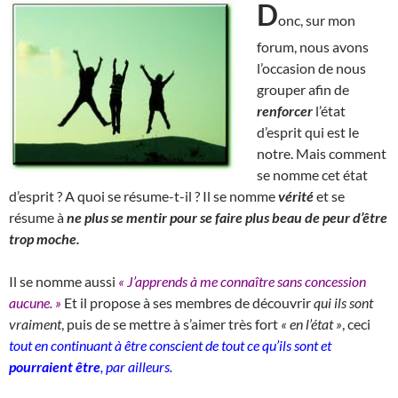
D
onc, sur mon
forum, nous avons
l’occasion de nous
grouper afin de
renforcer
l’état
d’esprit qui est le
notre. Mais comment
se nomme cet état
d’esprit ? A quoi se résume-t-il ? Il se nomme
vérité
et se
résume à
ne plus se mentir pour se faire plus beau de peur d’être
trop moche.
Il se nomme aussi
« J’apprends à me connaître sans concession
aucune. »
Et il propose à ses membres de découvrir
qui ils sont
vraiment
, puis de se mettre à s’aimer très fort
« en l’état »
, ceci
tout en continuant à être conscient de tout ce qu’ils sont et
pourraient être
, par ailleurs.