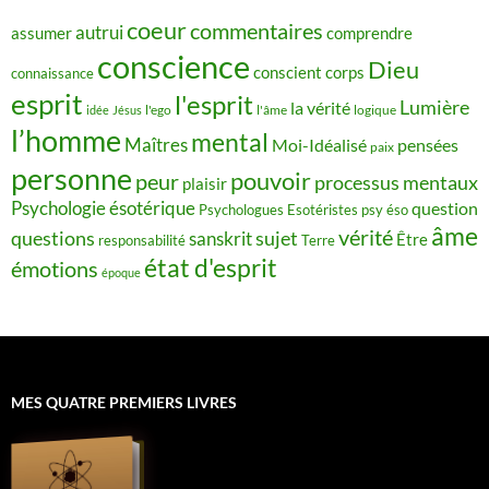
coeur
commentaires
autrui
assumer
comprendre
conscience
Dieu
conscient
corps
connaissance
esprit
l'esprit
Lumière
la vérité
idée
Jésus
l'ego
l'âme
logique
l’homme
mental
Maîtres
Moi-Idéalisé
pensées
paix
personne
pouvoir
peur
processus mentaux
plaisir
Psychologie ésotérique
question
Psychologues Esotéristes
psy éso
âme
vérité
questions
sujet
sanskrit
Être
responsabilité
Terre
état d'esprit
émotions
époque
MES QUATRE PREMIERS LIVRES