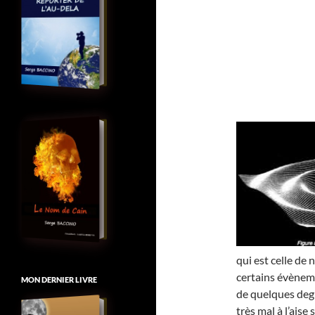
qui est celle de 
certains évèneme
MON DERNIER LIVRE
de quelques deg
très mal à l’aise