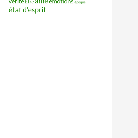
âme
vérité
émotions
Être
époque
état d'esprit