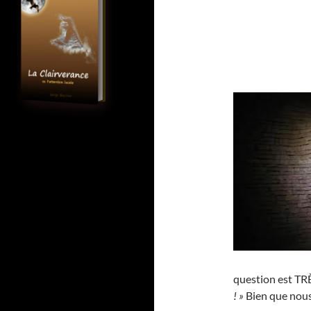
question est TRÈ
! »
Bien que nous