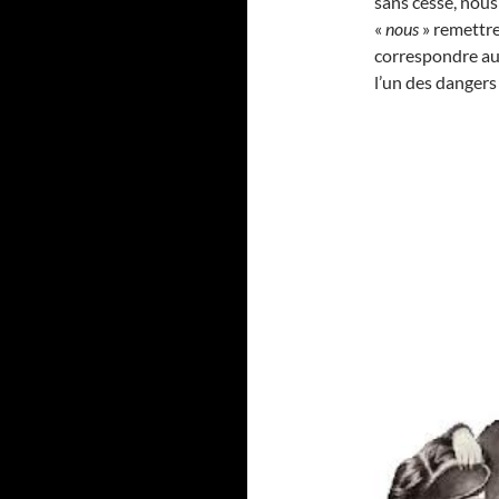
sans cesse, nou
«
nous
» remettr
correspondre aux
l’un des dangers 