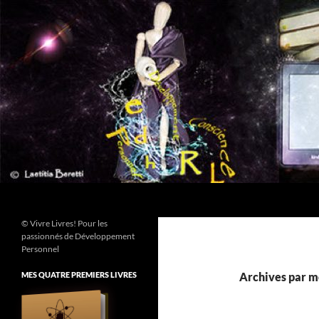
Aller
au
contenu
Recherche
© Vivre Livres! Pour les
passionnés de Développement
Personnel
MES QUATRE PREMIERS LIVRES
Archives par mo