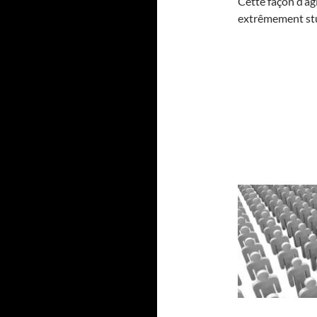
Cette façon d’agi
extrêmement stu