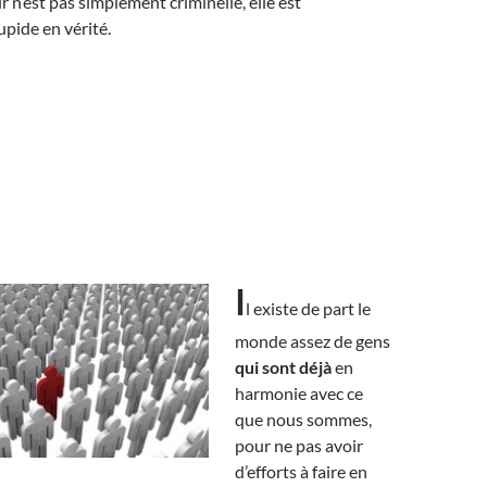
r n’est pas simplement criminelle, elle est
pide en vérité.
I
l existe de part le
monde assez de gens
qui sont déjà
en
harmonie avec ce
que nous sommes,
pour ne pas avoir
d’efforts à faire en