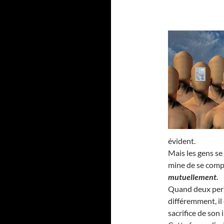
évident.
Mais les gens se
mine de se compl
mutuellement.
Quand deux pers
différemment, il
sacrifice de son 