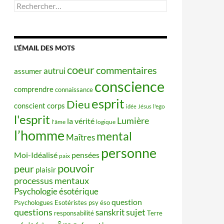
Rechercher :
L’ÉMAIL DES MOTS
coeur
commentaires
autrui
assumer
conscience
comprendre
connaissance
esprit
Dieu
conscient
corps
idée
Jésus
l'ego
l'esprit
Lumière
la vérité
l'âme
logique
l’homme
mental
Maîtres
personne
Moi-Idéalisé
pensées
paix
pouvoir
peur
plaisir
processus mentaux
Psychologie ésotérique
question
Psychologues Esotéristes
psy éso
questions
sujet
sanskrit
responsabilité
Terre