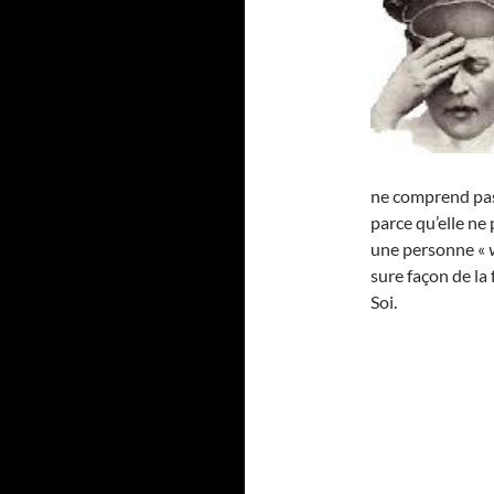
ne comprend pas 
parce qu’elle ne 
une personne «
sure façon de la
Soi.