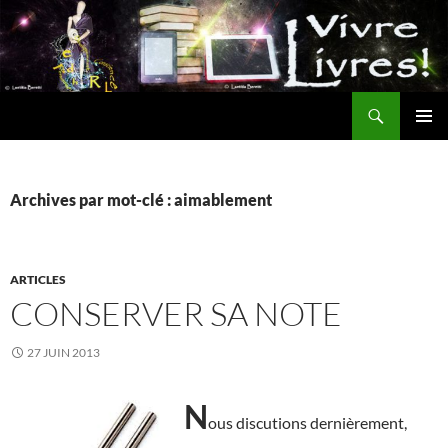
Aller
au
contenu
Recherche
MENU
PRINCI
Archives par mot-clé : aimablement
ARTICLES
CONSERVER SA NOTE
27 JUIN 2013
N
ous discutions dernièrement,