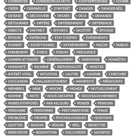
CONSERVER
CONSERVER SA NOTE
CONTEMPORAINS
COURIR
CRÉER
CRIMINELLE
D'INTÉRÊT
DANGER
DANGER RÉEL
DE BASE
DÉCOUVRIR
DEGRÉS
DÉJÀ
DEMANDE
DÉTOURNER
DIFFÈRE
DIFFÉREMMENT
DIFFÉRENCIE
DIRECTE
DISTINCT
EFFORTS
EN L'ÉTAT
ÉPOQUE
ÉPOUSE
ESPÉRONS
ÉTAT D'ESPRIT
ÉVÈNEMENTS
ÉVIDENT
EXCEPTIONNEL
EXTRÊMEMENT
FAÇON
FAIBLES
FERMEMENT
FORCE
FORUM
FRÉQUENCE
GAMINS ATTARDÉS
GÉNÉRALEMENT
HARMONIE
HONNÊTES
HUMANITÉ
INCARNÉ
INDIVIDUALITÉ
INSISTER
INTÉRÊT VITAL
INTUITION
L'AUTRE
L'AVENIR
L'HISTOIRE
L'OCCASION
MALADROITEMENT
MANIFESTÉ
MÉDIOCRITE
MEMBRES
MINE
MOCHE
MONDE
MUTUELLEMENT
NOMME
NOTE
NOUS GROUPER
NOUVEAUX MEMBRES
PAIRES D’OPPOSÉS
PAR AILLEURS
PENSER
PENSONS
PERSONNE
PERSONNES
PERTURBATIONS
PHASE
PROBLÈME
PROPRE
PSYCHOLOGIQUES
QUESTION
QUITTER
RAISON
RÉAGIR
RÉEL
REMETTRE
RENFORCER
RESSENTONS
S'ACCORDER
SACRIFICE