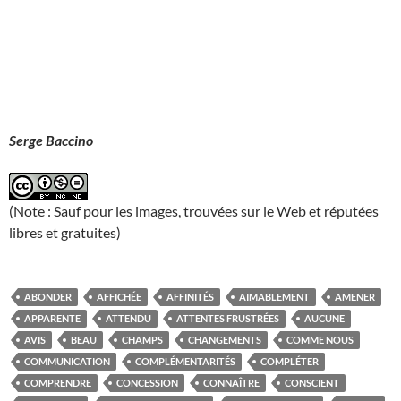
Serge Baccino
(Note : Sauf pour les images, trouvées sur le Web et réputées
libres et gratuites)
ABONDER
AFFICHÉE
AFFINITÉS
AIMABLEMENT
AMENER
APPARENTE
ATTENDU
ATTENTES FRUSTRÉES
AUCUNE
AVIS
BEAU
CHAMPS
CHANGEMENTS
COMME NOUS
COMMUNICATION
COMPLÉMENTARITÉS
COMPLÉTER
COMPRENDRE
CONCESSION
CONNAÎTRE
CONSCIENT