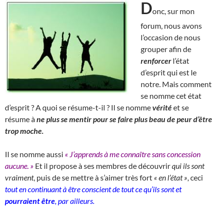
D
onc, sur mon
forum, nous avons
l’occasion de nous
grouper afin de
renforcer
l’état
d’esprit qui est le
notre. Mais comment
se nomme cet état
d’esprit ? A quoi se résume-t-il ? Il se nomme
vérité
et se
résume à
ne plus se mentir pour se faire plus beau de peur d’être
trop moche.
Il se nomme aussi
« J’apprends à me connaître sans concession
aucune. »
Et il propose à ses membres de découvrir
qui ils sont
vraiment
, puis de se mettre à s’aimer très fort
« en l’état »
, ceci
tout en continuant à être conscient de tout ce qu’ils sont et
pourraient être
, par ailleurs.