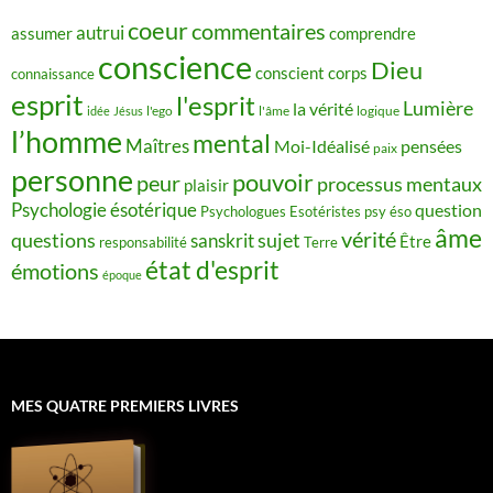
coeur
commentaires
autrui
assumer
comprendre
conscience
Dieu
conscient
corps
connaissance
esprit
l'esprit
Lumière
la vérité
idée
Jésus
l'ego
l'âme
logique
l’homme
mental
Maîtres
Moi-Idéalisé
pensées
paix
personne
pouvoir
peur
processus mentaux
plaisir
Psychologie ésotérique
question
Psychologues Esotéristes
psy éso
âme
vérité
questions
sujet
sanskrit
Être
responsabilité
Terre
état d'esprit
émotions
époque
MES QUATRE PREMIERS LIVRES