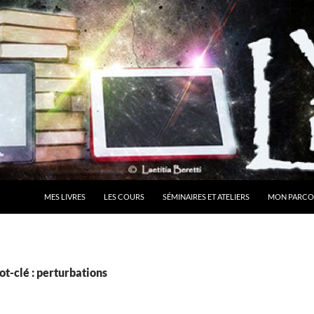
MES LIVRES
LES COURS
SÉMINAIRES ET ATELIERS
MON PARCO
t-clé : perturbations