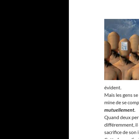
évident.
Mais les gens se
mine de se compl
mutuellement.
Quand deux pers
différemment, il
sacrifice de son 