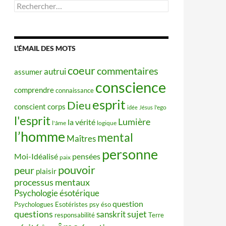
Rechercher :
L’ÉMAIL DES MOTS
coeur
commentaires
autrui
assumer
conscience
comprendre
connaissance
esprit
Dieu
conscient
corps
idée
Jésus
l'ego
l'esprit
Lumière
la vérité
l'âme
logique
l’homme
mental
Maîtres
personne
Moi-Idéalisé
pensées
paix
pouvoir
peur
plaisir
processus mentaux
Psychologie ésotérique
question
Psychologues Esotéristes
psy éso
questions
sujet
sanskrit
responsabilité
Terre