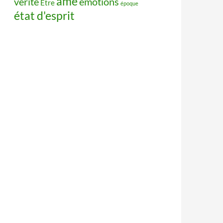
âme
vérité
émotions
Être
époque
état d'esprit