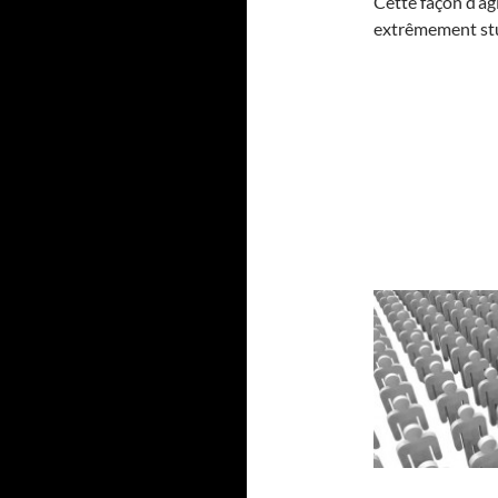
Cette façon d’agi
extrêmement stu