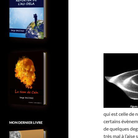
qui est celle de 
certains évèneme
MON DERNIER LIVRE
de quelques deg
très mal à l’aise