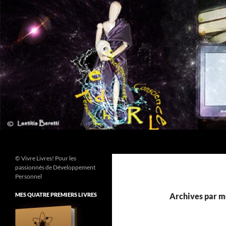
Aller
au
contenu
Recherche
© Vivre Livres! Pour les
passionnés de Développement
Personnel
MES QUATRE PREMIERS LIVRES
Archives par mo