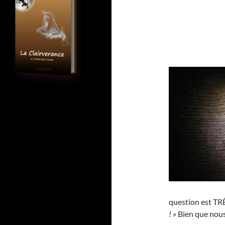
question est TRÈ
! »
Bien que nous