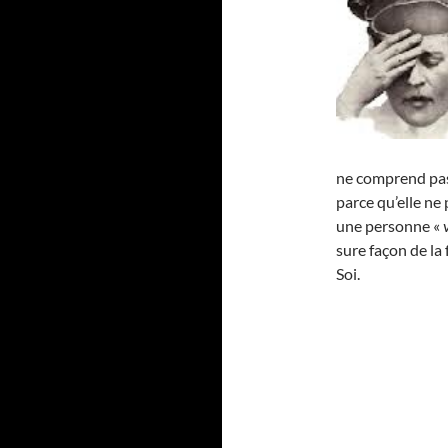
ne comprend pas 
parce qu’elle ne 
une personne «
sure façon de la
Soi.