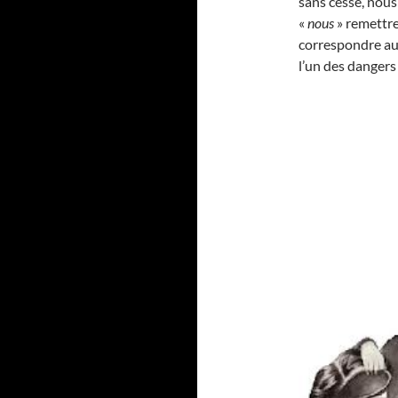
sans cesse, nou
«
nous
» remettr
correspondre aux
l’un des dangers 