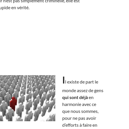
r n’est pas simplement criminelle, elle est
pide en vérité.
I
l existe de part le
monde assez de gens
qui sont déjà
en
harmonie avec ce
que nous sommes,
pour ne pas avoir
d’efforts à faire en