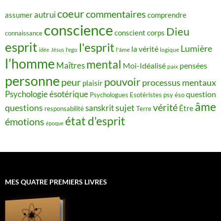
coeur
commentaires
autrui
assumer
comprendre
conscience
Dieu
conscient
corps
connaissance
esprit
l'esprit
Lumière
la vérité
idée
Jésus
l'ego
l'âme
logique
l’homme
mental
Maîtres
Moi-Idéalisé
pensées
paix
personne
pouvoir
peur
processus mentaux
plaisir
Psychologie ésotérique
question
Psychologues Esotéristes
psy éso
âme
vérité
questions
sujet
sanskrit
Être
responsabilité
Terre
état d'esprit
émotions
époque
MES QUATRE PREMIERS LIVRES