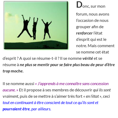
D
onc, sur mon
forum, nous avons
l’occasion de nous
grouper afin de
renforcer
l’état
d’esprit qui est le
notre. Mais comment
se nomme cet état
d’esprit ? A quoi se résume-t-il ? Il se nomme
vérité
et se
résume à
ne plus se mentir pour se faire plus beau de peur d’être
trop moche.
Il se nomme aussi
« J’apprends à me connaître sans concession
aucune. »
Et il propose à ses membres de découvrir
qui ils sont
vraiment
, puis de se mettre à s’aimer très fort
« en l’état »
, ceci
tout en continuant à être conscient de tout ce qu’ils sont et
pourraient être
, par ailleurs.