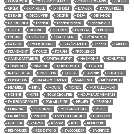
CONSERVER
CONSERVER SA NOTE
CONTEMPORAINS
COURIR
CRÉER
CRIMINELLE
D'INTÉRÊT
DANGER
DANGER RÉEL
DE BASE
DÉCOUVRIR
DEGRÉS
DÉJÀ
DEMANDE
DÉTOURNER
DIFFÈRE
DIFFÉREMMENT
DIFFÉRENCIE
DIRECTE
DISTINCT
EFFORTS
EN L'ÉTAT
ÉPOQUE
ÉPOUSE
ESPÉRONS
ÉTAT D'ESPRIT
ÉVÈNEMENTS
ÉVIDENT
EXCEPTIONNEL
EXTRÊMEMENT
FAÇON
FAIBLES
FERMEMENT
FORCE
FORUM
FRÉQUENCE
GAMINS ATTARDÉS
GÉNÉRALEMENT
HARMONIE
HONNÊTES
HUMANITÉ
INCARNÉ
INDIVIDUALITÉ
INSISTER
INTÉRÊT VITAL
INTUITION
L'AUTRE
L'AVENIR
L'HISTOIRE
L'OCCASION
MALADROITEMENT
MANIFESTÉ
MÉDIOCRITE
MEMBRES
MINE
MOCHE
MONDE
MUTUELLEMENT
NOMME
NOTE
NOUS GROUPER
NOUVEAUX MEMBRES
PAIRES D’OPPOSÉS
PAR AILLEURS
PENSER
PENSONS
PERSONNE
PERSONNES
PERTURBATIONS
PHASE
PROBLÈME
PROPRE
PSYCHOLOGIQUES
QUESTION
QUITTER
RAISON
RÉAGIR
RÉEL
REMETTRE
RENFORCER
RESSENTONS
S'ACCORDER
SACRIFICE