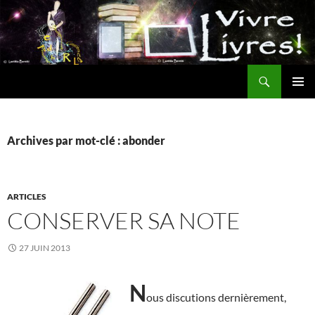
Aller
au
contenu
Recherche
MENU
PRINCI
Archives par mot-clé : abonder
ARTICLES
CONSERVER SA NOTE
27 JUIN 2013
N
ous discutions dernièrement,