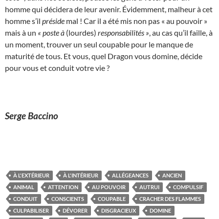
homme qui décidera de leur avenir. Évidemment, malheur à cet
homme s’il
préside
mal ! Car il a été mis non pas « au pouvoir »
mais à un
« poste à
(lourdes)
responsabilités »
, au cas qu’il faille, à
un moment, trouver un seul coupable pour le manque de
maturité de tous. Et vous, quel Dragon vous domine, décide
pour vous et conduit votre vie ?
Serge Baccino
À L'EXTÉRIEUR
À L'INTÉRIEUR
ALLÉGEANCES
ANCIEN
ANIMAL
ATTENTION
AU POUVOIR
AUTRUI
COMPULSIF
CONDUIT
CONSCIENTS
COUPABLE
CRACHER DES FLAMMES
CULPABILISER
DÉVORER
DISGRACIEUX
DOMINE