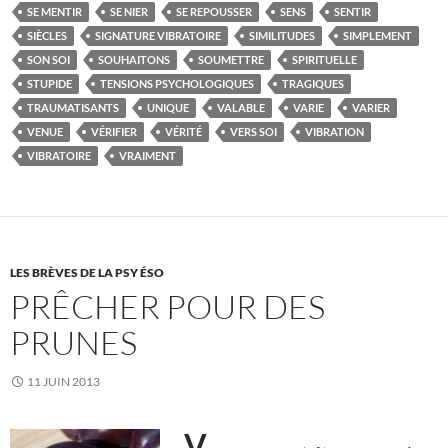
SE MENTIR
SE NIER
SE REPOUSSER
SENS
SENTIR
SIÈCLES
SIGNATURE VIBRATOIRE
SIMILITUDES
SIMPLEMENT
SON SOI
SOUHAITONS
SOUMETTRE
SPIRITUELLE
STUPIDE
TENSIONS PSYCHOLOGIQUES
TRAGIQUES
TRAUMATISANTS
UNIQUE
VALABLE
VARIE
VARIER
VENUE
VÉRIFIER
VÉRITÉ
VERS SOI
VIBRATION
VIBRATOIRE
VRAIMENT
LES BRÈVES DE LA PSY ÉSO
PRÊCHER POUR DES
PRUNES
11 JUIN 2013
V