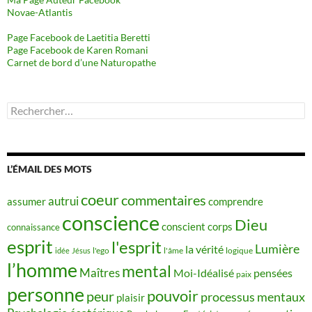
Novae-Atlantis
Page Facebook de Laetitia Beretti
Page Facebook de Karen Romani
Carnet de bord d’une Naturopathe
Rechercher :
L’ÉMAIL DES MOTS
coeur
commentaires
autrui
assumer
comprendre
conscience
Dieu
conscient
corps
connaissance
esprit
l'esprit
Lumière
la vérité
idée
Jésus
l'ego
l'âme
logique
l’homme
mental
Maîtres
Moi-Idéalisé
pensées
paix
personne
pouvoir
peur
processus mentaux
plaisir