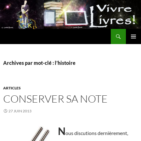
Aller
au
contenu
Recherche
MENU
PRINCI
Archives par mot-clé : l’histoire
ARTICLES
CONSERVER SA NOTE
27 JUIN 2013
N
ous discutions dernièrement,