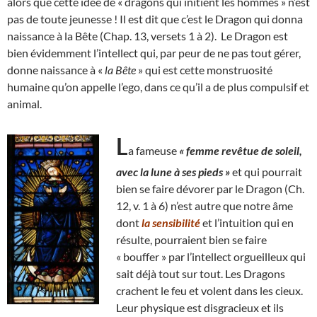
alors que cette idée de « dragons qui initient les hommes » n’est
pas de toute jeunesse ! Il est dit que c’est le Dragon qui donna
naissance à la Bête (Chap. 13, versets 1 à 2). Le Dragon est
bien évidemment l’intellect qui, par peur de ne pas tout gérer,
donne naissance à «
la Bête
» qui est cette monstruosité
humaine qu’on appelle l’ego, dans ce qu’il a de plus compulsif et
animal.
L
a fameuse
« femme revêtue de soleil,
avec la lune à ses pieds »
et qui pourrait
bien se faire dévorer par le Dragon (Ch.
12, v. 1 à 6) n’est autre que notre âme
dont
la sensibilité
et l’intuition qui en
résulte, pourraient bien se faire
« bouffer » par l’intellect orgueilleux qui
sait déjà tout sur tout. Les Dragons
crachent le feu et volent dans les cieux.
Leur physique est disgracieux et ils