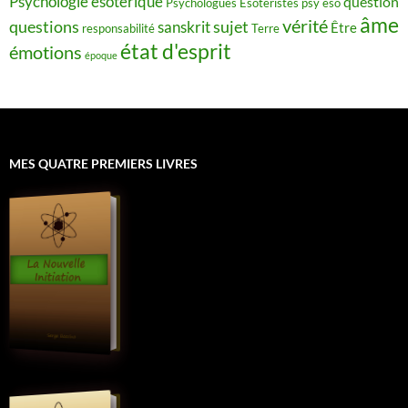
Psychologie ésotérique
question
Psychologues Esotéristes
psy éso
âme
vérité
questions
sujet
sanskrit
Être
responsabilité
Terre
état d'esprit
émotions
époque
MES QUATRE PREMIERS LIVRES