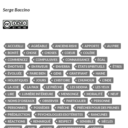
Serge Baccino
ACCUEILLI
AGRÉABLE
ANCIENS RISHI
APPORTE
AU PIRE
BONTÉ
CHOSE
CHOSES
COEUR
COLÈRE
COMMENCEZ
COMPULSIVES
CONNAISSANCE
ÉGAL
ÉMOTIVES
EN FAVEUR
ENVERRA
ÉTATS SPIRITUELS
ÊTRES
ÉVOLUÉE
FAIRE BIEN
GENS
GRATIFIANT
HAINE
HOLISTIQUES
JOURS
L'HISTOIRE
L'HUMOUR
L'INDE
LA JOIE
LA PAIX
LE PRÊCHE
LES SIDDHA
LES YEUX
LIRE
LUMIÈRE INTÉRIEURE
MENSONGE
MORALITÉ
NEUF
NOMS D'OISEAUX
OBSERVER
PARTICULIER
PERSONNE
PERSONNES
POSSÉDER
PRÊCHE
PRÊCHER POUR DES PRUNES
PRÉDILECTION
PSYCHOLOGUES ESOTÉRISTES
RANCUNES
RÉACTIONS
REMARQUÉ
RESPECT
SENSIBLE
SIÈCLES