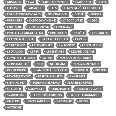
DRAGONS
EGO
ÉGRÉGORE MENTAL
ÉGRÉGORES
ELFES
ESCLAVES
FARFADETS
FÉES
FEMME REVÊTUE DE SOLEIL
FORMATIONS MENTALES
GÉNÉRATIONS
GOSSE
GUIDER
HUMANITÉ
L'AÉRODYNAMISME
L'APOCALYPSE
L'EGO
L'HISTOIRE
L'IMPRUDENCE
L'INTELLECT
L'INTELLECT ORGUEILLEUX
L'INTUITION
LA BÊTE
LA JEUNESSE
LA LUNE À SES PIEDS
LA PAROLE DE DIEU
LA PEUR
LA PRÉSENCE
LA SENSIBILITÉ
LA SOCIÉTÉ
LA SOLUTION
LE DRAGON
LE FEU
LES ENFANTS
LÉZARD VOLANT
LUMIÈRE INTÉRIEURE
LUTINS
MANQUE DE MATURITÉ
MONSTRUOSITÉ
NIER
NOTRE ÂME
NUAGES MENTAUX
PARTIE DIVINE
PLAN MENTAL INFÉRIEUR
POUVOIR
PRÉSIDE
PSYCHIQUEMENT
RESPONSABILITÉS
S'ASSUMER
S'ÉMANCIPER
SCHÉMAS MENTAUX
SE FAIRE BOUFFER
SE TRAHIR
SOMMEILLE
SURCHAUFFÉ
SYMBOLE VIVANT
SYMBOLISME
THÈMES RÉCURRENTS
TUTELLE TYRANNIQUE
UN ANGE
UN CERTAIN ÂGE
VAISSEAUX
VOTER
VOTRE VIE