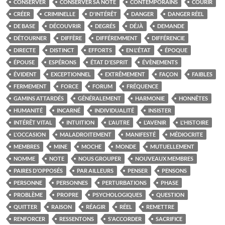
CONSERVER
CONSERVER SA NOTE
CONTEMPORAINS
COURIR
CRÉER
CRIMINELLE
D'INTÉRÊT
DANGER
DANGER RÉEL
DE BASE
DÉCOUVRIR
DEGRÉS
DÉJÀ
DEMANDE
DÉTOURNER
DIFFÈRE
DIFFÉREMMENT
DIFFÉRENCIE
DIRECTE
DISTINCT
EFFORTS
EN L'ÉTAT
ÉPOQUE
ÉPOUSE
ESPÉRONS
ÉTAT D'ESPRIT
ÉVÈNEMENTS
ÉVIDENT
EXCEPTIONNEL
EXTRÊMEMENT
FAÇON
FAIBLES
FERMEMENT
FORCE
FORUM
FRÉQUENCE
GAMINS ATTARDÉS
GÉNÉRALEMENT
HARMONIE
HONNÊTES
HUMANITÉ
INCARNÉ
INDIVIDUALITÉ
INSISTER
INTÉRÊT VITAL
INTUITION
L'AUTRE
L'AVENIR
L'HISTOIRE
L'OCCASION
MALADROITEMENT
MANIFESTÉ
MÉDIOCRITE
MEMBRES
MINE
MOCHE
MONDE
MUTUELLEMENT
NOMME
NOTE
NOUS GROUPER
NOUVEAUX MEMBRES
PAIRES D’OPPOSÉS
PAR AILLEURS
PENSER
PENSONS
PERSONNE
PERSONNES
PERTURBATIONS
PHASE
PROBLÈME
PROPRE
PSYCHOLOGIQUES
QUESTION
QUITTER
RAISON
RÉAGIR
RÉEL
REMETTRE
RENFORCER
RESSENTONS
S'ACCORDER
SACRIFICE