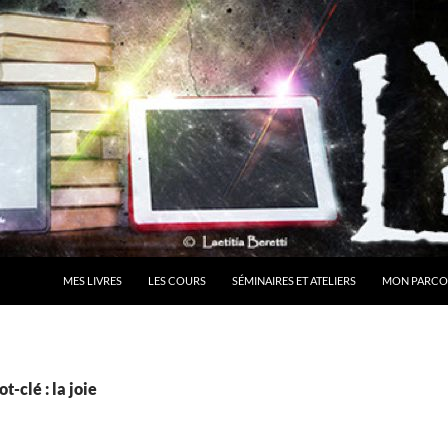
MES LIVRES
LES COURS
SÉMINAIRES ET ATELIERS
MON PARCO
-clé : la joie