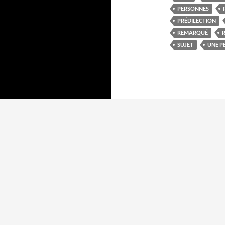
PERSONNES
PRÉDILECTION
REMARQUÉ
SUJET
UNE P