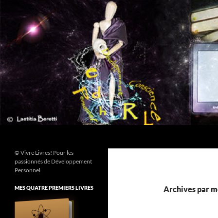
Aller
au
contenu
Recherche
© Vivre Livres! Pour les
passionnés de Développement
Personnel
MES QUATRE PREMIERS LIVRES
Archives par mot