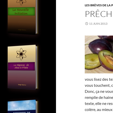
LES BRÈVES DE LA 
PRÊCH
11 JUIN 2013
vous lisez des te
vous touchent, c
Donc, ça ne vou
remplie de haine
texte, elle ne re
colère, au mieux 