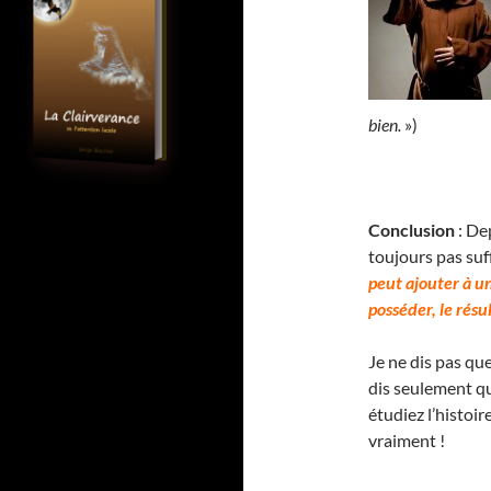
bien.
»)
Conclusion
: Dep
toujours pas su
peut ajouter à un
posséder, le résu
Je ne dis pas que
dis seulement que
étudiez l’histo
vraiment !