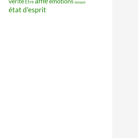
âme
vérité
émotions
Être
époque
état d'esprit