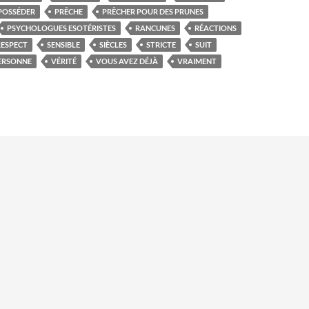
POSSÉDER
PRÊCHE
PRÊCHER POUR DES PRUNES
PSYCHOLOGUES ESOTÉRISTES
RANCUNES
RÉACTIONS
RESPECT
SENSIBLE
SIÈCLES
STRICTE
SUIT
ERSONNE
VÉRITÉ
VOUS AVEZ DÉJÀ
VRAIMENT