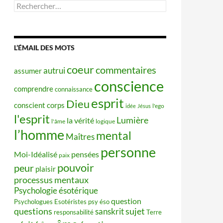
Rechercher :
L’ÉMAIL DES MOTS
coeur
commentaires
autrui
assumer
conscience
comprendre
connaissance
esprit
Dieu
conscient
corps
idée
Jésus
l'ego
l'esprit
Lumière
la vérité
l'âme
logique
l’homme
mental
Maîtres
personne
Moi-Idéalisé
pensées
paix
pouvoir
peur
plaisir
processus mentaux
Psychologie ésotérique
question
Psychologues Esotéristes
psy éso
questions
sujet
sanskrit
responsabilité
Terre