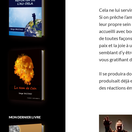
Cela ne lui serv
Si on prêche l’am
leur propre sein 
accueilli avec bo
de toutes façons
paix et la joie à
semblant d’y être
vous gratifiant 
Il se produira d
produisait déjà e
des réactions é
MON DERNIER LIVRE