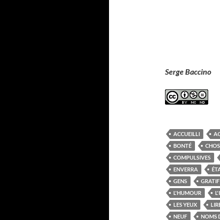
Serge Baccino
ACCUEILLI
A
BONTÉ
CHOS
COMPULSIVES
ENVERRA
ÉT
GENS
GRATIF
L'HUMOUR
L
LES YEUX
LIR
NEUF
NOMS 