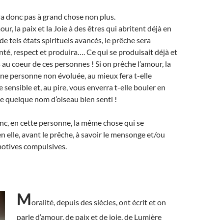
ira donc pas à grand chose non plus.
our, la paix et la Joie à des êtres qui abritent déjà en
de tels états spirituels avancés, le prêche sera
nté, respect et produira…. Ce qui se produisait déjà et
 au coeur de ces personnes ! Si on prêche l’amour, la
 une personne non évoluée, au mieux fera t-elle
 sensible et, au pire, vous enverra t-elle bouler en
de quelque nom d’oiseau bien senti !
onc, en cette personne, la même chose qui se
n elle, avant le prêche, à savoir le mensonge et/ou
motives compulsives.
M
oralité, depuis des siècles, ont écrit et on
parle d’amour, de paix et de joie, de Lumière