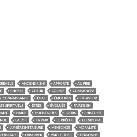
GRÉABLE
ANCIENS RISHI
APPORTE
AU PIRE
E
CHOSES
COEUR
COLÈRE
COMMENCEZ
CONNAISSANCE
ÉGAL
ÉMOTIVES
EN FAVEUR
ATS SPIRITUELS
ÊTRES
ÉVOLUÉE
FAIRE BIEN
IANT
HAINE
HOLISTIQUES
JOURS
L'HISTOIRE
'INDE
LA JOIE
LA PAIX
LE PRÊCHE
LES SIDDHA
E
LUMIÈRE INTÉRIEURE
MENSONGE
MORALITÉ
D'OISEAUX
OBSERVER
PARTICULIER
PERSONNE