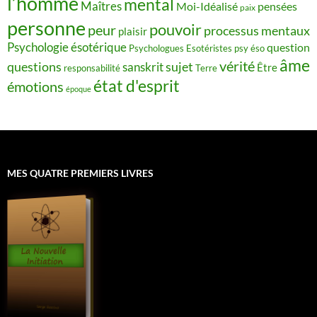
l’homme
mental
Maîtres
Moi-Idéalisé
pensées
paix
personne
pouvoir
peur
processus mentaux
plaisir
Psychologie ésotérique
question
Psychologues Esotéristes
psy éso
âme
vérité
questions
sujet
sanskrit
Être
responsabilité
Terre
état d'esprit
émotions
époque
MES QUATRE PREMIERS LIVRES