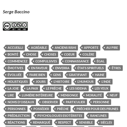
Serge Baccino
ACCUEILLI
AGRÉABLE
ANCIENS RISHI
APPORTE
AU PIRE
BONTÉ
CHOSE
CHOSES
COEUR
COLÈRE
COMMENCEZ
COMPULSIVES
CONNAISSANCE
ÉGAL
ÉMOTIVES
EN FAVEUR
ENVERRA
ÉTATS SPIRITUELS
ÊTRES
ÉVOLUÉE
FAIRE BIEN
GENS
GRATIFIANT
HAINE
HOLISTIQUES
JOURS
L'HISTOIRE
L'HUMOUR
L'INDE
LA JOIE
LA PAIX
LE PRÊCHE
LES SIDDHA
LES YEUX
LIRE
LUMIÈRE INTÉRIEURE
MENSONGE
MORALITÉ
NEUF
NOMS D'OISEAUX
OBSERVER
PARTICULIER
PERSONNE
PERSONNES
POSSÉDER
PRÊCHE
PRÊCHER POUR DES PRUNES
PRÉDILECTION
PSYCHOLOGUES ESOTÉRISTES
RANCUNES
RÉACTIONS
REMARQUÉ
RESPECT
SENSIBLE
SIÈCLES