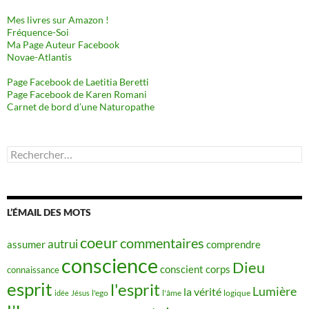
Mes livres sur Amazon !
Fréquence-Soi
Ma Page Auteur Facebook
Novae-Atlantis
Page Facebook de Laetitia Beretti
Page Facebook de Karen Romani
Carnet de bord d’une Naturopathe
Rechercher :
L’ÉMAIL DES MOTS
coeur
commentaires
autrui
assumer
comprendre
conscience
Dieu
conscient
corps
connaissance
esprit
l'esprit
Lumière
la vérité
idée
Jésus
l'ego
l'âme
logique