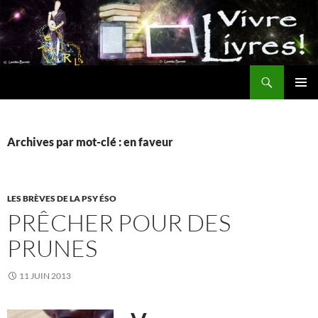
Aller
au
contenu
Recherche
MENU
PRINCI
Archives par mot-clé : en faveur
LES BRÈVES DE LA PSY ÉSO
PRÊCHER POUR DES
PRUNES
11 JUIN 2013