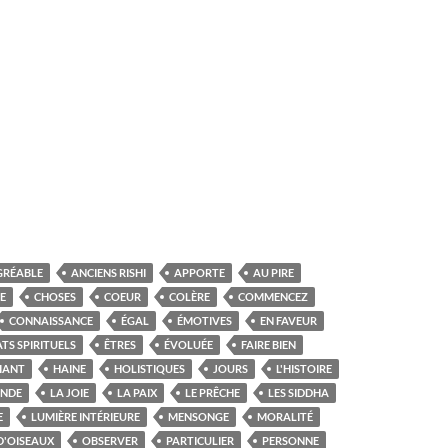
GRÉABLE
ANCIENS RISHI
APPORTE
AU PIRE
E
CHOSES
COEUR
COLÈRE
COMMENCEZ
CONNAISSANCE
ÉGAL
ÉMOTIVES
EN FAVEUR
ATS SPIRITUELS
ÊTRES
ÉVOLUÉE
FAIRE BIEN
IANT
HAINE
HOLISTIQUES
JOURS
L'HISTOIRE
'INDE
LA JOIE
LA PAIX
LE PRÊCHE
LES SIDDHA
E
LUMIÈRE INTÉRIEURE
MENSONGE
MORALITÉ
D'OISEAUX
OBSERVER
PARTICULIER
PERSONNE