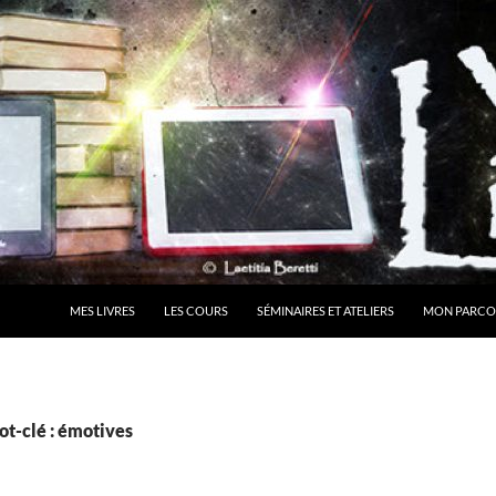
MES LIVRES
LES COURS
SÉMINAIRES ET ATELIERS
MON PARCO
ot-clé : émotives