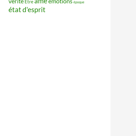
âme
vérité
émotions
Être
époque
état d'esprit