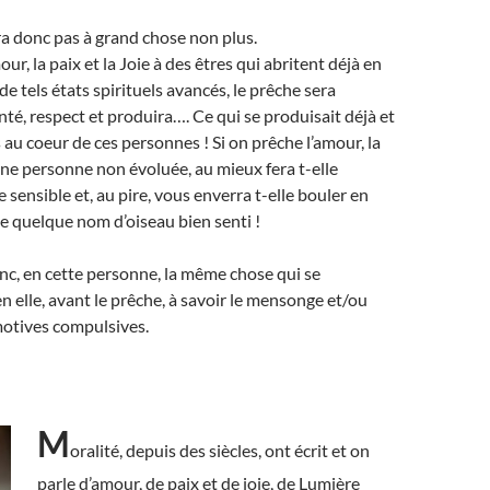
ira donc pas à grand chose non plus.
our, la paix et la Joie à des êtres qui abritent déjà en
de tels états spirituels avancés, le prêche sera
nté, respect et produira…. Ce qui se produisait déjà et
 au coeur de ces personnes ! Si on prêche l’amour, la
 une personne non évoluée, au mieux fera t-elle
 sensible et, au pire, vous enverra t-elle bouler en
de quelque nom d’oiseau bien senti !
onc, en cette personne, la même chose qui se
n elle, avant le prêche, à savoir le mensonge et/ou
motives compulsives.
M
oralité, depuis des siècles, ont écrit et on
parle d’amour, de paix et de joie, de Lumière