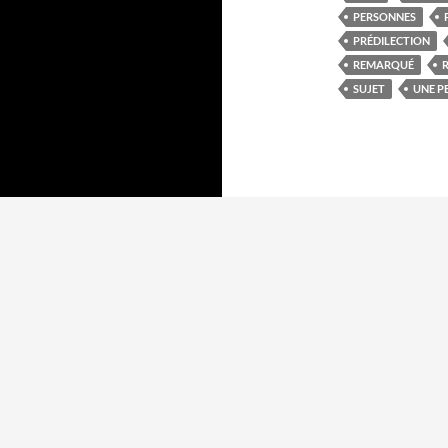
PERSONNES
PRÉDILECTION
REMARQUÉ
SUJET
UNE P