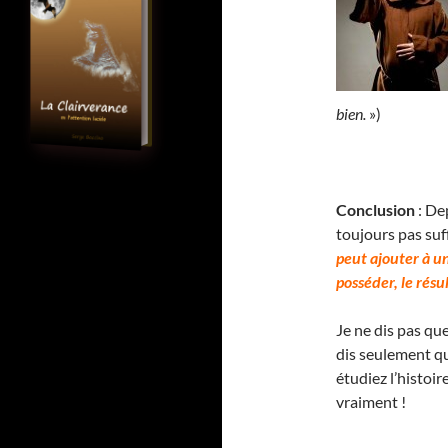
bien.
»)
Conclusion
: Dep
toujours pas su
peut ajouter à un
posséder, le résu
Je ne dis pas que
dis seulement que
étudiez l’histo
vraiment !