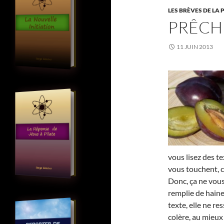
LES BRÈVES DE LA 
PRÊCH
11 JUIN 2013
vous lisez des te
vous touchent, c
Donc, ça ne vou
remplie de haine
texte, elle ne re
colère, au mieux 