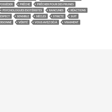
POSSÉDER
PRÊCHE
PRÊCHER POUR DES PRUNES
PSYCHOLOGUES ESOTÉRISTES
RANCUNES
RÉACTIONS
RESPECT
SENSIBLE
SIÈCLES
STRICTE
SUIT
ERSONNE
VÉRITÉ
VOUS AVEZ DÉJÀ
VRAIMENT