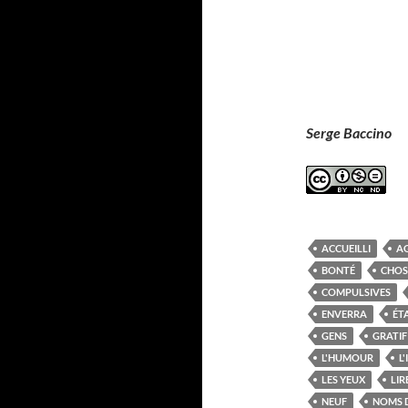
Serge Baccino
ACCUEILLI
A
BONTÉ
CHOS
COMPULSIVES
ENVERRA
ÉT
GENS
GRATIF
L'HUMOUR
L
LES YEUX
LIR
NEUF
NOMS 