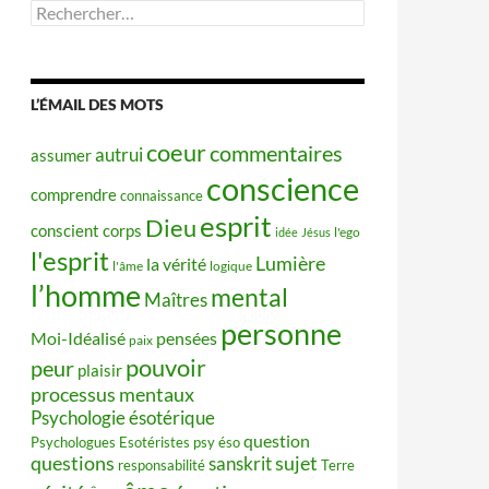
Rechercher :
L’ÉMAIL DES MOTS
coeur
commentaires
autrui
assumer
conscience
comprendre
connaissance
esprit
Dieu
conscient
corps
idée
Jésus
l'ego
l'esprit
Lumière
la vérité
l'âme
logique
l’homme
mental
Maîtres
personne
Moi-Idéalisé
pensées
paix
pouvoir
peur
plaisir
processus mentaux
Psychologie ésotérique
question
Psychologues Esotéristes
psy éso
questions
sujet
sanskrit
responsabilité
Terre