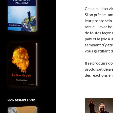
Cela ne lui serv
Si on prêche l’am
leur propre sein 
accueilli avec bo
de toutes façons
paix et la joie à
semblant d’y être
vous gratifiant 
Il se produira d
produisait déjà e
des réactions é
MON DERNIER LIVRE