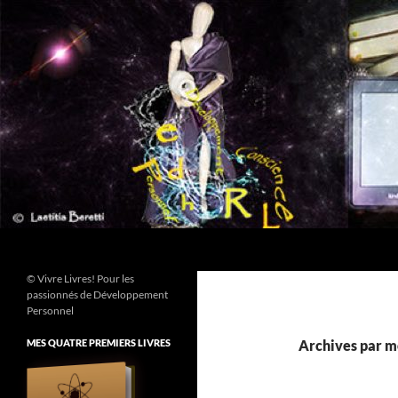
Aller
au
contenu
Recherche
© Vivre Livres! Pour les
passionnés de Développement
Personnel
MES QUATRE PREMIERS LIVRES
Archives par m