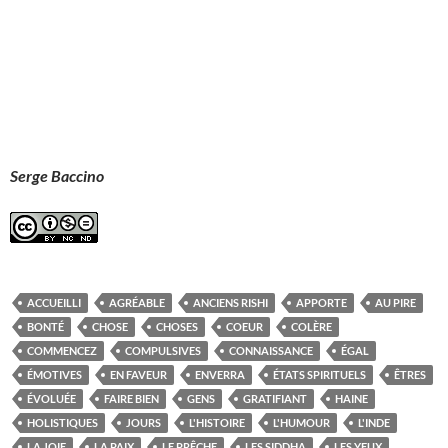
Serge Baccino
ACCUEILLI
AGRÉABLE
ANCIENS RISHI
APPORTE
AU PIRE
BONTÉ
CHOSE
CHOSES
COEUR
COLÈRE
COMMENCEZ
COMPULSIVES
CONNAISSANCE
ÉGAL
ÉMOTIVES
EN FAVEUR
ENVERRA
ÉTATS SPIRITUELS
ÊTRES
ÉVOLUÉE
FAIRE BIEN
GENS
GRATIFIANT
HAINE
HOLISTIQUES
JOURS
L'HISTOIRE
L'HUMOUR
L'INDE
LA JOIE
LA PAIX
LE PRÊCHE
LES SIDDHA
LES YEUX