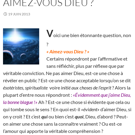
AIMEZ-VOUS DIEU ?
19 JUIN 2013
V
oici une bien étonnante question, non
?
« Aimez-vous Dieu ? »
Certains répondront par l’affirmative et
sans réfléchir, plus par réflexe que par
véritable conviction. Ne pas aimer Dieu, est-ce une chose à
révéler en public ? Est-ce une chose acceptable lorsqu’on se dit
ésotéristes, spiritualiste
voire
initié aux choses de l’esprit
? Alors la
plupart d’entre nous répondront :
«Évidemment que j’aime Dieu,
la bonne blague !»
Ah ? Est-ce une chose si évidente que cela ou
qui tombe sous le sens ? En quoi est-il
«évident»
d’aimer Dieu, si
on y croit ? Et c’est
qui
ou bien c’est
quoi
, Dieu, d’abord ? Peut-
on aimer une chose sans la connaître vraiment ? Ou est-ce
l’amour qui apporte la véritable compréhension ?