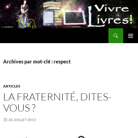
Aller
au
contenu
Recherche
MENU
PRINCI
Archives par mot-clé : respect
ARTICLES
LA FRATERNITÉ, DITES-
VOUS ?
26 JUILLET 2013