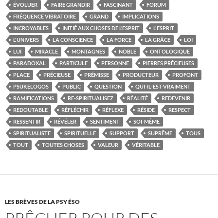
ÉVOLUER
FAIRE GRANDIR
FASCINANT
FORUM
FRÉQUENCE VIBRATOIRE
GRAND
IMPLICATIONS
INCROYABLES
INITIÉ AUX CHOSES DE L’ESPRIT
L'ESPRIT
L'UNIVERS
LA CONSCIENCE
LA FORCE
LA GRÂCE
LOI
LUI
MIRACLE
MONTAGNES
NOBLE
ONTOLOGIQUE
PARADOXAL
PARTICULE
PERSONNE
PIERRES PRÉCIEUSES
PLACE
PRÉCIEUSE
PRÉMISSE
PRODUCTEUR
PROFONT
PSUKELOGOS
PUBLIC
QUESTION
QUI-IL-EST-VRAIMENT
RAMIFICATIONS
RE-SPIRITUALISEZ
RÉALITÉ
REDEVENIR
REDOUTABLE
RÉFLÉCHIR
RÉFLEXE
RÉSIDE
RESPECT
RESSENTIR
RÉVÉLER
SENTIMENT
SOI-MÊME
SPIRITUALISTE
SPIRITUELLE
SUPPORT
SUPRÊME
TOUS
TOUT
TOUTES CHOSES
VALEUR
VÉRITABLE
LES BRÈVES DE LA PSY ÉSO