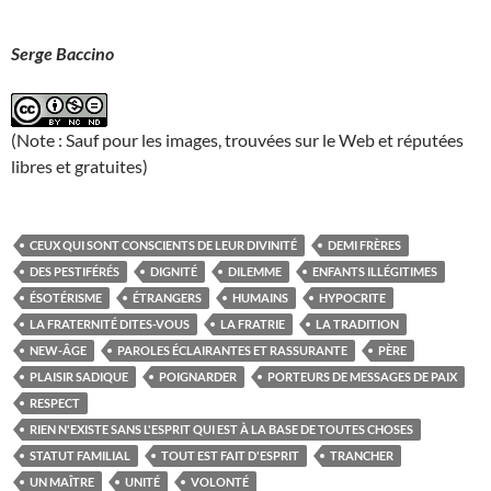
Serge Baccino
(Note : Sauf pour les images, trouvées sur le Web et réputées
libres et gratuites)
CEUX QUI SONT CONSCIENTS DE LEUR DIVINITÉ
DEMI FRÈRES
DES PESTIFÉRÉS
DIGNITÉ
DILEMME
ENFANTS ILLÉGITIMES
ÉSOTÉRISME
ÉTRANGERS
HUMAINS
HYPOCRITE
LA FRATERNITÉ DITES-VOUS
LA FRATRIE
LA TRADITION
NEW-ÂGE
PAROLES ÉCLAIRANTES ET RASSURANTE
PÈRE
PLAISIR SADIQUE
POIGNARDER
PORTEURS DE MESSAGES DE PAIX
RESPECT
RIEN N'EXISTE SANS L'ESPRIT QUI EST À LA BASE DE TOUTES CHOSES
STATUT FAMILIAL
TOUT EST FAIT D'ESPRIT
TRANCHER
UN MAÎTRE
UNITÉ
VOLONTÉ