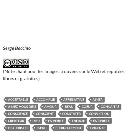
Serge Baccino
(Note : Sauf pour les images, trouvées sur le Web et réputées
libres et gratuites)
ACCEPTABLE
ACCOMPLIR
AFFIRMATIVE
AIMER
AIMEZ-VOUS DIEU
AMOUR
BEAU
COEUR
CONNAÎTRE
CONSCIENCE
CONSCIENT
CONSTATER
CONVICTION
CRÉATEUR
DIEU
EN VÉRITÉ
ÉNERGIE
ENTIÈRETÉ
ÉSOTÉRISTES
ESPRIT
ÉTERNELLEMENT
ÉVIDENTE