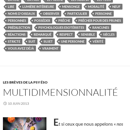
LIRE
LUMIÈRE INTÉRIEURE
MENSONGE
MORALITÉ
NEUF
NOMS D'OISEAUX
OBSERVER
PARTICULIER
PERSONNE
PERSONNES
POSSÉDER
PRÊCHE
PRÊCHER POUR DES PRUNES
PRÉDILECTION
PSYCHOLOGUES ESOTÉRISTES
RANCUNES
RÉACTIONS
REMARQUÉ
RESPECT
SENSIBLE
SIÈCLES
STRICTE
SUIT
SUJET
UNE PERSONNE
VÉRITÉ
VOUS AVEZ DÉJÀ
VRAIMENT
LES BRÈVES DE LA PSY ÉSO
MULTIDIMENSIONNALITÉ
10 JUIN 2013
E
t si ceux que nous appelons «
nos