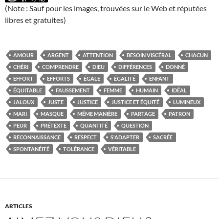
(Note : Sauf pour les images, trouvées sur le Web et réputées
libres et gratuites)
AMOUR
ARGENT
ATTENTION
BESOIN VISCÉRAL
CHACUN
CHÉRI
COMPRENDRE
DIEU
DIFFÉRENCES
DONNÉ
EFFORT
EFFORTS
ÉGALE
ÉGALITÉ
ENFANT
ÉQUITABLE
FAUSSEMENT
FEMME
HUMAIN
IDÉAL
JALOUX
JUSTE
JUSTICE
JUSTICE ET ÉQUITÉ
LUMINEUX
MARI
MASQUE
MÊME MANIÈRE
PARTAGE
PATRON
PEUR
PRÉTEXTE
QUANTITÉ
QUESTION
RECONNAISSANCE
RESPECT
S'ADAPTER
SACRÉE
SPONTANÉITÉ
TOLÉRANCE
VÉRITABLE
ARTICLES