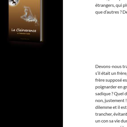
étrangers, qui plu
que d’autres ? D
Devons-nous tr
s’il était un frè
frère supposé es
poignarder en gr
sadique ? Quel d
non, justement ! 
dilemme et il est
trancher, évitan
un con sa vie du