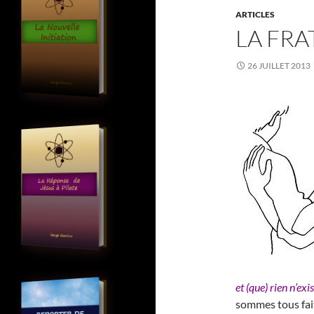
ARTICLES
LA FRA
26 JUILLET 2013
et (que) rien n’exi
sommes tous fait