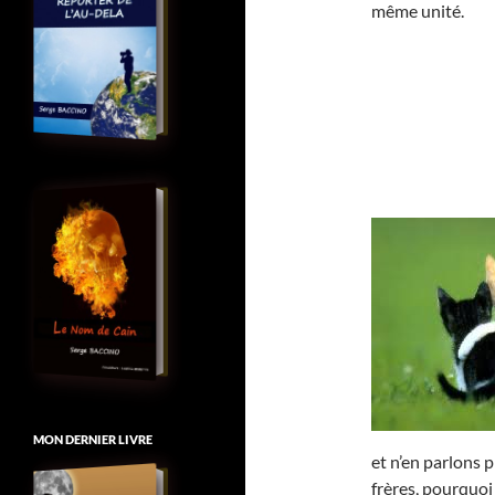
même unité.
MON DERNIER LIVRE
et n’en parlons p
frères, pourquoi