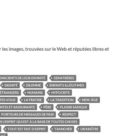
r les images, trouvées sur le Web et réputées libres et
ONSCIENTS DE LEUR DIVINITÉ
DEMI FRÈRES
DIGNITÉ
DILEMME
ENFANTS ILLÉGITIMES
ÉTRANGERS
HUMAINS
HYPOCRITE
ITES-VOUS
LA FRATRIE
LA TRADITION
NEW-ÂGE
ANTES ET RASSURANTE
PÈRE
PLAISIR SADIQUE
PORTEURS DE MESSAGES DE PAIX
RESPECT
NS L'ESPRIT QUI EST À LA BASE DE TOUTES CHOSES
TOUT EST FAIT D'ESPRIT
TRANCHER
UN MAÎTRE