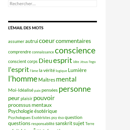
Rechercher :
L’ÉMAIL DES MOTS
coeur
commentaires
autrui
assumer
conscience
comprendre
connaissance
esprit
Dieu
conscient
corps
idée
Jésus
l'ego
l'esprit
Lumière
la vérité
l'âme
logique
l’homme
mental
Maîtres
personne
Moi-Idéalisé
pensées
paix
pouvoir
peur
plaisir
processus mentaux
Psychologie ésotérique
question
Psychologues Esotéristes
psy éso
questions
sujet
sanskrit
responsabilité
Terre