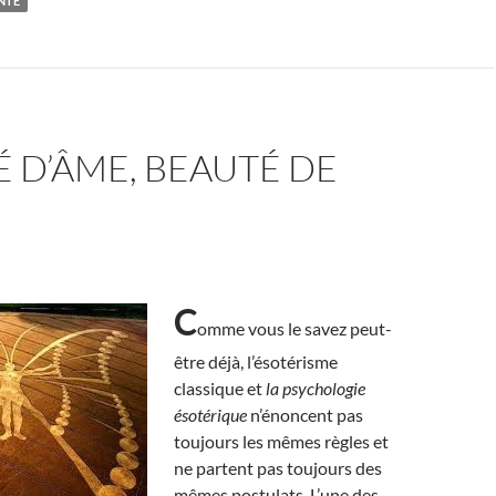
NTÉ
 D’ÂME, BEAUTÉ DE
C
omme vous le savez peut-
être déjà, l’ésotérisme
classique et
la psychologie
ésotérique
n’énoncent pas
toujours les mêmes règles et
ne partent pas toujours des
mêmes postulats. L’une des