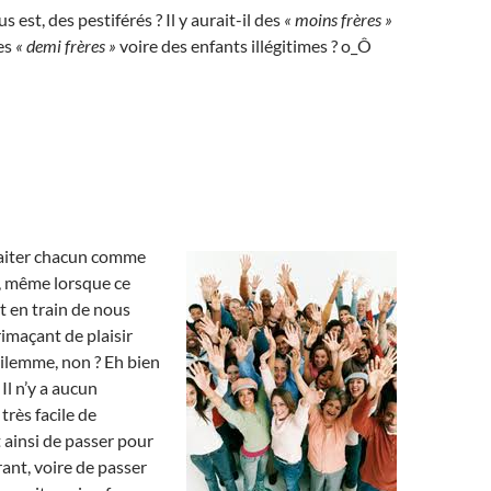
s est, des pestiférés ? Il y aurait-il des
« moins frères »
es
« demi frères »
voire des enfants illégitimes ? o_Ô
aiter chacun comme
re, même lorsque ce
t en train de nous
imaçant de plaisir
ilemme, non ? Eh bien
Il n’y a aucun
 très facile de
t ainsi de passer pour
rant, voire de passer