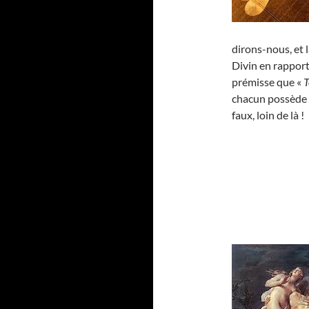
dirons-nous, et l
Divin en rapport 
prémisse que «
T
chacun possède l
faux, loin de là !