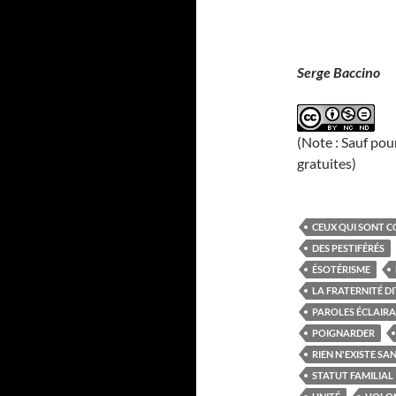
Serge Baccino
(Note : Sauf pou
gratuites)
CEUX QUI SONT C
DES PESTIFÉRÉS
ÉSOTÉRISME
LA FRATERNITÉ D
PAROLES ÉCLAIR
POIGNARDER
RIEN N'EXISTE SA
STATUT FAMILIAL