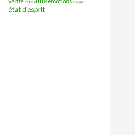
âme
vérité
émotions
Être
époque
état d'esprit