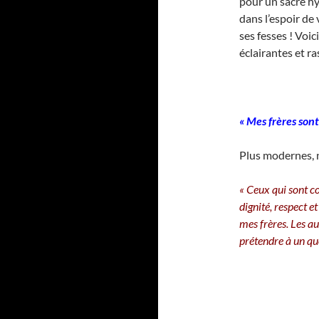
pour un sacré hy
dans l’espoir de
ses fesses ! Voic
éclairantes et r
« Mes frères son
Plus modernes, no
« Ceux qui sont co
dignité, respect e
mes frères. Les a
prétendre à un qu