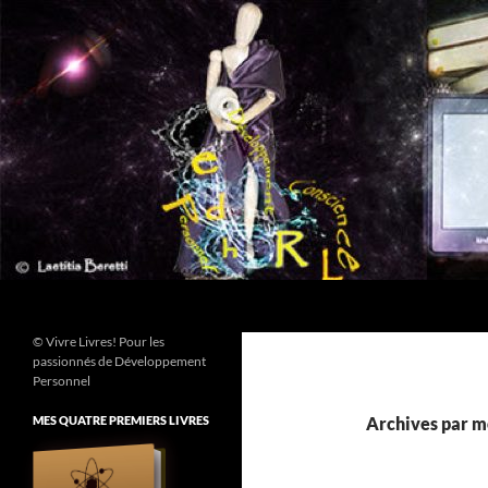
Aller
au
contenu
Recherche
© Vivre Livres! Pour les
passionnés de Développement
Personnel
MES QUATRE PREMIERS LIVRES
Archives par mot