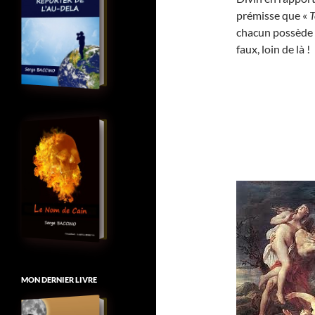
prémisse que «
T
chacun possède l
faux, loin de là !
MON DERNIER LIVRE