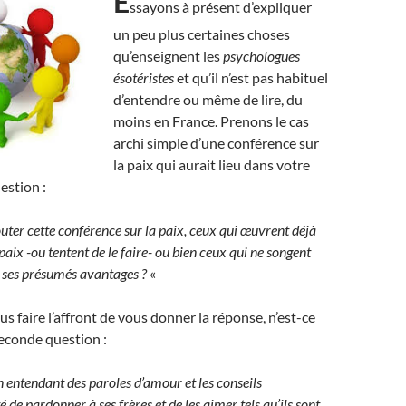
E
ssayons à présent d’expliquer
un peu plus certaines choses
qu’enseignent les
psychologues
ésotéristes
et qu’il n’est pas habituel
d’entendre ou même de lire, du
moins en France. Prenons le cas
archi simple d’une conférence sur
la paix qui aurait lieu dans votre
uestion :
outer cette conférence sur la paix, ceux qui œuvrent déjà
aix -ou tentent de le faire- ou bien ceux qui ne songent
 à ses présumés avantages ?
«
us faire l’affront de vous donner la réponse, n’est-ce
seconde question :
 entendant des paroles d’amour et les conseils
é de pardonner à ses frères et de les aimer tels qu’ils sont,