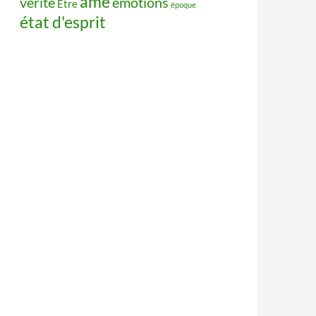
âme
vérité
émotions
Être
époque
état d'esprit