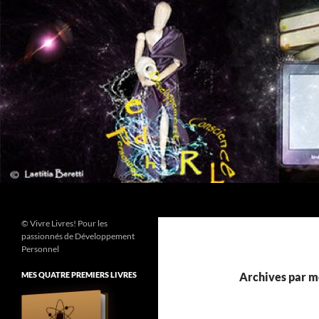
Aller
au
contenu
Recherche
© Vivre Livres! Pour les
passionnés de Développement
Personnel
MES QUATRE PREMIERS LIVRES
Archives par m