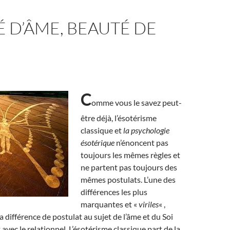
 D’ÂME, BEAUTÉ DE
C
omme vous le savez peut-
être déjà, l’ésotérisme
classique et
la psychologie
ésotérique
n’énoncent pas
toujours les mêmes règles et
ne partent pas toujours des
mêmes postulats. L’une des
différences les plus
marquantes et «
viriles
« ,
a différence de postulat au sujet de l’âme et du Soi
avec le relationnel. L’ésotérisme classique part de la