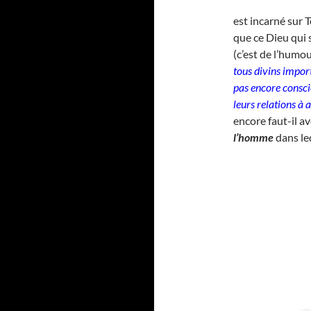
est incarné sur T
que ce Dieu qui 
(c’est de l’humo
tous divins import
pas encore consci
leurs relations à a
encore faut-il av
l’homme
dans le