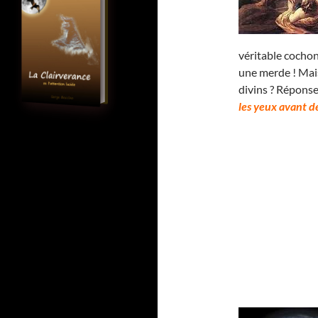
véritable cochon
une merde ! Mais
divins ? Répons
les yeux avant de