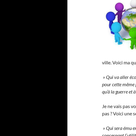
ville. Voici ma q
» Qui va aller éc
pour cette même p
qu’à la guerre et
Je ne vais pas vo
pas ? Voici une 
» Qui sera ému en
concernant l’utilit