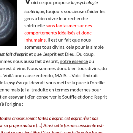
V
oici ce que propose
la psychologie
ésotérique
, toujours soucieuse d’aider les
gens à bien vivre leur recherche
spirituelle
sans fantasmer sur des
comportements idéalisés et donc
inhumains
. Il est un fait que nous
sommes tous divins, cela pour la simple
st fait d’esprit
et que L’esprit est Dieu. Du coup,
mes nous aussi fait d’esprit,
notre essence
ou
ue est divine. Nous sommes donc bien tous divins, du
s. Voilà une cause entendu, MAIS…. Voici l’extrait
de la
psy éso
qui devrait vous mettre la puce à l’oreille.
cienne mais je l’ai traduite en termes modernes pour
ut en essayant d’en conserver le Souffle et donc l’esprit
’à l’origine :
outes choses soient faites d’esprit, cet esprit n’est pas
sur sa propre nature
(…)
Ainsi cette forme consciente est-
rit qui se souvient être Dieu, tandis que telle autre forme,