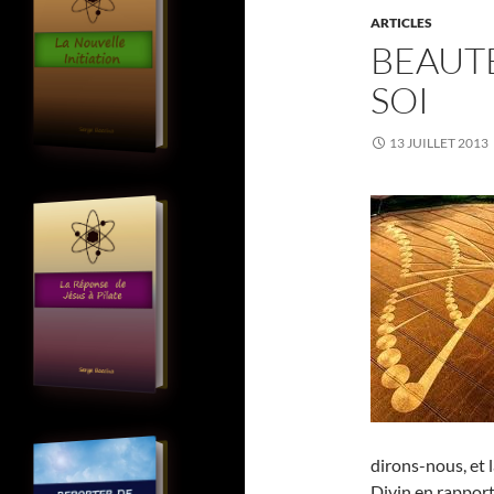
ARTICLES
BEAUTÉ
SOI
13 JUILLET 2013
dirons-nous, et l
Divin en rapport 