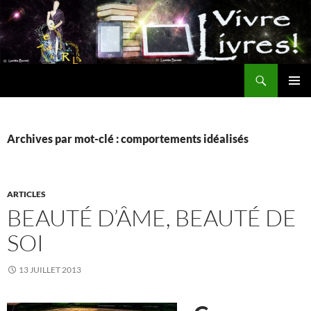
Aller
au
contenu
Recherche
MENU
PRINCI
Archives par mot-clé : comportements idéalisés
ARTICLES
BEAUTÉ D’ÂME, BEAUTÉ DE
SOI
13 JUILLET 2013