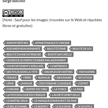
Serge Baccino
(Note : Sauf pour les images, trouvées sur le Web et réputées
libres et gratuites)
AMPHITHÉÂTRES
APPARTENANCE D'ORIGINE
ASSUMER MON HUMANITÉ
BEAUTÉ D'ÂME
BEAUTÉ DE SOI
BEAUTÉ DIVINE INTÉRIEURE
BONTÉ NATURELLE
CESSER DE SE PERFECTIONNER MALADIVEMENT
COMPORTEMENTS IDÉALISÉS
CONFÉRENCE
DES POUX DANS LA TÊTE
DISCIPLES DE MAÎTRES
FANTASMER
FRANCE
FRÈRE
HUMOUR
INHUMAINS
INTUITION
L'ÂME
L'AMOUR
L'ÉSOTÉRISME CLASSIQUE
L'ESPRIT
L'ORIGINE
L’ESPRIT EST DIEU
LA FORCE
LA PAIX
LA PSYCHOLOGIE ÉSOTÉRIQUE
LÂCHETÉ SPIRITUELLE
LE MAÎTRE JÉSUS
LE MANQUE D'AMOUR ET DE PAIX
LE RELATIONNEL
LE RESPECT
LE SOI DIVIN
LE SOUFFLE