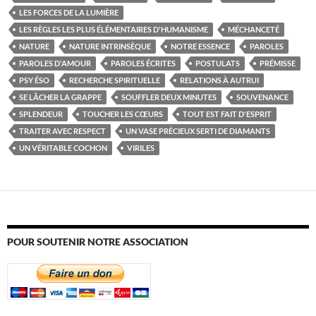
LES FORCES DE LA LUMIÈRE
LES RÈGLES LES PLUS ÉLÉMENTAIRES D'HUMANISME
MÉCHANCETÉ
NATURE
NATURE INTRINSÈQUE
NOTRE ESSENCE
PAROLES
PAROLES D'AMOUR
PAROLES ÉCRITES
POSTULATS
PRÉMISSE
PSY ÉSO
RECHERCHE SPIRITUELLE
RELATIONS À AUTRUI
SE LÂCHER LA GRAPPE
SOUFFLER DEUX MINUTES
SOUVENANCE
SPLENDEUR
TOUCHER LES CŒURS
TOUT EST FAIT D'ESPRIT
TRAITER AVEC RESPECT
UN VASE PRÉCIEUX SERTI DE DIAMANTS
UN VÉRITABLE COCHON
VIRILES
POUR SOUTENIR NOTRE ASSOCIATION