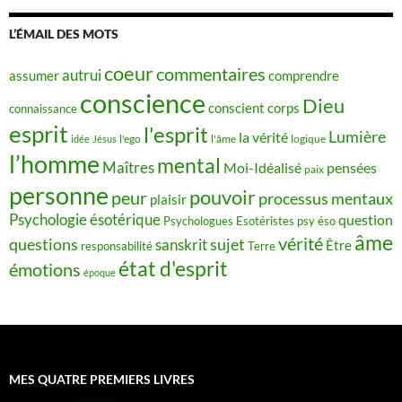
L’ÉMAIL DES MOTS
coeur
commentaires
autrui
assumer
comprendre
conscience
Dieu
conscient
corps
connaissance
esprit
l'esprit
Lumière
la vérité
idée
Jésus
l'ego
l'âme
logique
l’homme
mental
Maîtres
Moi-Idéalisé
pensées
paix
personne
pouvoir
peur
processus mentaux
plaisir
Psychologie ésotérique
question
Psychologues Esotéristes
psy éso
âme
vérité
questions
sujet
sanskrit
Être
responsabilité
Terre
état d'esprit
émotions
époque
MES QUATRE PREMIERS LIVRES