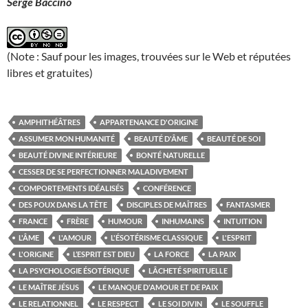
Serge Baccino
(Note : Sauf pour les images, trouvées sur le Web et réputées
libres et gratuites)
AMPHITHÉÂTRES
APPARTENANCE D'ORIGINE
ASSUMER MON HUMANITÉ
BEAUTÉ D'ÂME
BEAUTÉ DE SOI
BEAUTÉ DIVINE INTÉRIEURE
BONTÉ NATURELLE
CESSER DE SE PERFECTIONNER MALADIVEMENT
COMPORTEMENTS IDÉALISÉS
CONFÉRENCE
DES POUX DANS LA TÊTE
DISCIPLES DE MAÎTRES
FANTASMER
FRANCE
FRÈRE
HUMOUR
INHUMAINS
INTUITION
L'ÂME
L'AMOUR
L'ÉSOTÉRISME CLASSIQUE
L'ESPRIT
L'ORIGINE
L’ESPRIT EST DIEU
LA FORCE
LA PAIX
LA PSYCHOLOGIE ÉSOTÉRIQUE
LÂCHETÉ SPIRITUELLE
LE MAÎTRE JÉSUS
LE MANQUE D'AMOUR ET DE PAIX
LE RELATIONNEL
LE RESPECT
LE SOI DIVIN
LE SOUFFLE