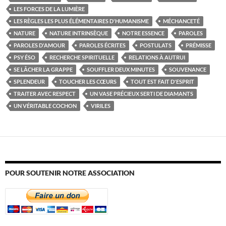
LES FORCES DE LA LUMIÈRE
LES RÈGLES LES PLUS ÉLÉMENTAIRES D'HUMANISME
MÉCHANCETÉ
NATURE
NATURE INTRINSÈQUE
NOTRE ESSENCE
PAROLES
PAROLES D'AMOUR
PAROLES ÉCRITES
POSTULATS
PRÉMISSE
PSY ÉSO
RECHERCHE SPIRITUELLE
RELATIONS À AUTRUI
SE LÂCHER LA GRAPPE
SOUFFLER DEUX MINUTES
SOUVENANCE
SPLENDEUR
TOUCHER LES CŒURS
TOUT EST FAIT D'ESPRIT
TRAITER AVEC RESPECT
UN VASE PRÉCIEUX SERTI DE DIAMANTS
UN VÉRITABLE COCHON
VIRILES
POUR SOUTENIR NOTRE ASSOCIATION