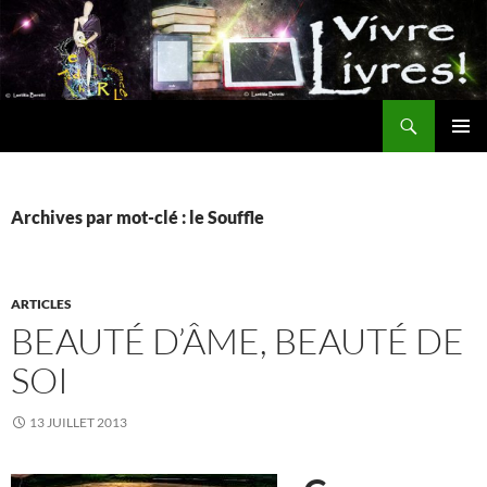
Aller
au
contenu
Recherche
MENU
PRINCI
Archives par mot-clé : le Souffle
ARTICLES
BEAUTÉ D’ÂME, BEAUTÉ DE
SOI
13 JUILLET 2013