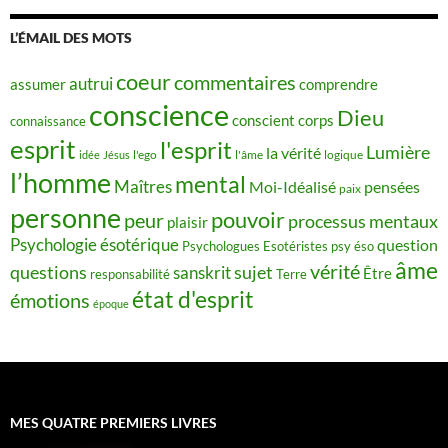
L’ÉMAIL DES MOTS
coeur
commentaires
autrui
assumer
comprendre
conscience
Dieu
conscient
corps
connaissance
esprit
l'esprit
Lumière
la vérité
idée
Jésus
l'ego
l'âme
logique
l’homme
mental
Maîtres
Moi-Idéalisé
pensées
paix
personne
pouvoir
peur
processus mentaux
plaisir
Psychologie ésotérique
question
Psychologues Esotéristes
psy éso
âme
vérité
questions
sujet
sanskrit
Être
responsabilité
Terre
état d'esprit
émotions
époque
MES QUATRE PREMIERS LIVRES