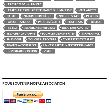
LES FORCES DE LA LUMIÈRE
LES RÈGLES LES PLUS ÉLÉMENTAIRES D'HUMANISME
MÉCHANCETÉ
NATURE
NATURE INTRINSÈQUE
NOTRE ESSENCE
PAROLES
PAROLES D'AMOUR
PAROLES ÉCRITES
POSTULATS
PRÉMISSE
PSY ÉSO
RECHERCHE SPIRITUELLE
RELATIONS À AUTRUI
SE LÂCHER LA GRAPPE
SOUFFLER DEUX MINUTES
SOUVENANCE
SPLENDEUR
TOUCHER LES CŒURS
TOUT EST FAIT D'ESPRIT
TRAITER AVEC RESPECT
UN VASE PRÉCIEUX SERTI DE DIAMANTS
UN VÉRITABLE COCHON
VIRILES
POUR SOUTENIR NOTRE ASSOCIATION