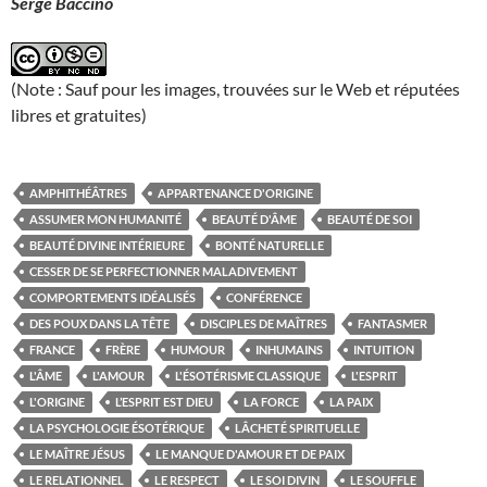
Serge Baccino
(Note : Sauf pour les images, trouvées sur le Web et réputées
libres et gratuites)
AMPHITHÉÂTRES
APPARTENANCE D'ORIGINE
ASSUMER MON HUMANITÉ
BEAUTÉ D'ÂME
BEAUTÉ DE SOI
BEAUTÉ DIVINE INTÉRIEURE
BONTÉ NATURELLE
CESSER DE SE PERFECTIONNER MALADIVEMENT
COMPORTEMENTS IDÉALISÉS
CONFÉRENCE
DES POUX DANS LA TÊTE
DISCIPLES DE MAÎTRES
FANTASMER
FRANCE
FRÈRE
HUMOUR
INHUMAINS
INTUITION
L'ÂME
L'AMOUR
L'ÉSOTÉRISME CLASSIQUE
L'ESPRIT
L'ORIGINE
L’ESPRIT EST DIEU
LA FORCE
LA PAIX
LA PSYCHOLOGIE ÉSOTÉRIQUE
LÂCHETÉ SPIRITUELLE
LE MAÎTRE JÉSUS
LE MANQUE D'AMOUR ET DE PAIX
LE RELATIONNEL
LE RESPECT
LE SOI DIVIN
LE SOUFFLE