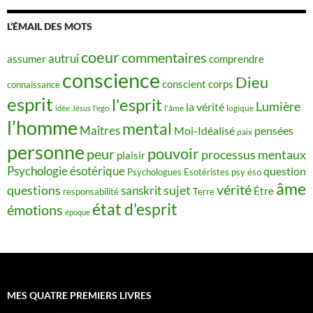
L’ÉMAIL DES MOTS
coeur
commentaires
autrui
assumer
comprendre
conscience
Dieu
conscient
corps
connaissance
esprit
l'esprit
Lumière
la vérité
idée
Jésus
l'ego
l'âme
logique
l’homme
mental
Maîtres
Moi-Idéalisé
pensées
paix
personne
pouvoir
peur
processus mentaux
plaisir
Psychologie ésotérique
question
Psychologues Esotéristes
psy éso
âme
vérité
questions
sujet
sanskrit
Être
responsabilité
Terre
état d'esprit
émotions
époque
MES QUATRE PREMIERS LIVRES