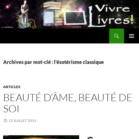
Aller
au
contenu
Recherche
MENU
PRINCI
Archives par mot-clé : l’ésotérisme classique
ARTICLES
BEAUTÉ D’ÂME, BEAUTÉ DE
SOI
13 JUILLET 2013