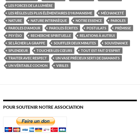
LES FORCES DE LA LUMIÈRE
LES RÈGLES LES PLUS ÉLÉMENTAIRES D'HUMANISME
MÉCHANCETÉ
NATURE
NATURE INTRINSÈQUE
NOTRE ESSENCE
PAROLES
PAROLES D'AMOUR
PAROLES ÉCRITES
POSTULATS
PRÉMISSE
PSY ÉSO
RECHERCHE SPIRITUELLE
RELATIONS À AUTRUI
SE LÂCHER LA GRAPPE
SOUFFLER DEUX MINUTES
SOUVENANCE
SPLENDEUR
TOUCHER LES CŒURS
TOUT EST FAIT D'ESPRIT
TRAITER AVEC RESPECT
UN VASE PRÉCIEUX SERTI DE DIAMANTS
UN VÉRITABLE COCHON
VIRILES
POUR SOUTENIR NOTRE ASSOCIATION