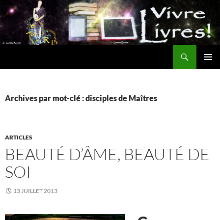
Aller
au
contenu
Recherche
MENU
PRINCI
Archives par mot-clé : disciples de Maîtres
ARTICLES
BEAUTÉ D’ÂME, BEAUTÉ DE
SOI
13 JUILLET 2013