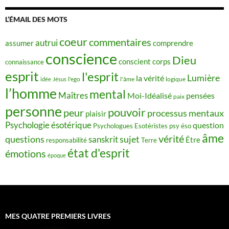
L’ÉMAIL DES MOTS
coeur
commentaires
autrui
assumer
comprendre
conscience
Dieu
conscient
corps
connaissance
esprit
l'esprit
Lumière
la vérité
idée
Jésus
l'ego
l'âme
logique
l’homme
mental
Maîtres
Moi-Idéalisé
pensées
paix
personne
pouvoir
peur
processus mentaux
plaisir
Psychologie ésotérique
question
Psychologues Esotéristes
psy éso
âme
vérité
questions
sujet
sanskrit
Être
responsabilité
Terre
état d'esprit
émotions
époque
MES QUATRE PREMIERS LIVRES