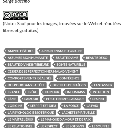
Serge Baccino
(Note : Sauf pour les images, trouvées sur le Web et réputées
libres et gratuites)
AMPHITHÉÂTRES
APPARTENANCE D'ORIGINE
ASSUMER MON HUMANITÉ
BEAUTÉ D'ÂME
BEAUTÉ DE SOI
BEAUTÉ DIVINE INTÉRIEURE
BONTÉ NATURELLE
CESSER DE SE PERFECTIONNER MALADIVEMENT
COMPORTEMENTS IDÉALISÉS
CONFÉRENCE
DES POUX DANS LA TÊTE
DISCIPLES DE MAÎTRES
FANTASMER
FRANCE
FRÈRE
HUMOUR
INHUMAINS
INTUITION
L'ÂME
L'AMOUR
L'ÉSOTÉRISME CLASSIQUE
L'ESPRIT
L'ORIGINE
L’ESPRIT EST DIEU
LA FORCE
LA PAIX
LA PSYCHOLOGIE ÉSOTÉRIQUE
LÂCHETÉ SPIRITUELLE
LE MAÎTRE JÉSUS
LE MANQUE D'AMOUR ET DE PAIX
LE RELATIONNEL
LE RESPECT
LE SOI DIVIN
LE SOUFFLE