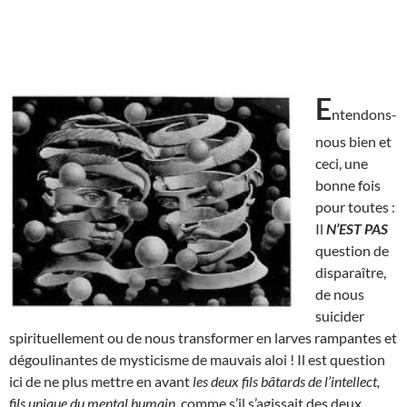
E
ntendons-
nous bien et
ceci, une
bonne fois
pour toutes :
Il
N’EST
PAS
question de
disparaître,
de nous
suicider
spirituellement ou de nous transformer en larves rampantes et
dégoulinantes de mysticisme de mauvais aloi ! Il est question
ici de ne plus mettre en avant
les deux fils bâtards de l’intellect,
fils unique du mental humain,
comme s’il s’agissait des deux