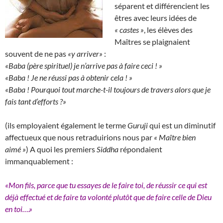
séparent et différencient les
êtres avec leurs idées de
« castes »
, les élèves des
Maîtres se plaignaient
souvent de ne pas
«y arriver»
:
«Baba (père spirituel) je n’arrive pas à faire ceci ! »
«Baba ! Je ne réussi pas à obtenir cela ! »
«Baba ! Pourquoi tout marche-t-il toujours de travers alors que je
fais tant d’efforts ?»
(ils employaient également le terme
Guruji
qui est un diminutif
affectueux que nous retraduirions nous par
« Maître bien
aimé »
) A quoi les premiers
Siddha
répondaient
immanquablement :
«Mon fils, parce que tu essayes de le faire toi, de réussir ce qui est
déjà effectué et de faire ta volonté plutôt que de faire celle de Dieu
en toi….»