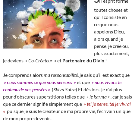
i l’esprit forme
toutes choses et
qu’il consiste en
ce que nous
appelons Dieu,
alors quand je
pense, je crée ou,
plus exactement,
je deviens
» Co-Créateur »
et
Partenaire du Divin !
Je comprends alors
ma responsabilité
, je sais qu’il est exact que
» nous sommes ce que nous pensons »
et que
» nous vivons le
contenu de nos pensées «
(
Shiva Sutra
) Et dès lors, je n’ai plus
peur d’obscures superstitions telles que
» le karma « ,
car je sais
que ce dernier signifie simplement que
» tel je pense, tel je vivrai
«
puisque je suis le créateur de ma propre vie, l’écrivain unique
de mon propre devenir…