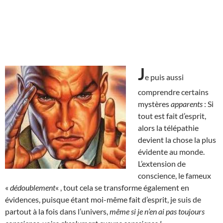
J
e puis aussi
comprendre certains
mystères
apparents
: Si
tout est fait d’esprit,
alors la télépathie
devient la chose la plus
évidente au monde.
L’extension de
conscience, le fameux
«
dédoublement
« , tout cela se transforme également en
évidences, puisque étant moi-même fait d’esprit, je suis de
partout à la fois dans l’univers,
même si je n’en ai pas toujours