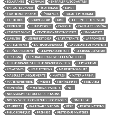
ÉCLAIRANTE
ÉCRIVAIN
EN PARLER AVEC D'AUTRES
EN TOUTES CHOSES
ÉSOTÉRIQUE
ESPRIT
ÉTAYER MON PROPOS
ÉVIDENCES
FACULTÉ PSYCHIQUE
FILS DE DIEU
GOUVERNEUR
GREC
IL EST MOI ET JE SUIS LUI
INSPIRANTE
JE SUIS L'ESPRIT
L'ABSOLU
L'ALPHA ET L'OMÉGA
L'ESSENCE DIVINE
L'EXTENSION DE CONSCIENCE
L'IMMANENCE
L'UNIVERS
L’ESPRIT EST DIEU
LA FRATERNITÉ
LA PROMESSE
LA TÉLÉPATHIE
LA TRANSCENDANCE
LA VOLONTÉ DE MON PÈRE
LE DÉDOUBLEMENT
LE DIVIN ARCHITECTE
LE GRAND CRÉATEUR
LE KARMA
LE MIRACLE D'UNE SEULE ET MÊME CHOSE
LE PLUS GRAND EST LE PLUS GRAND SERVITEUR
LE PSYCHISME
LES ATOMES
LES ÉLECTRONS
MA RESPONSABILITÉ
MA SEULE ET UNIQUE VÉRITÉ
MAÎTRES
MATÉRIA PRIMA
MATIÈRE PREMIÈRE
MÉDITÉ
MENTAL INFINI
MISÉRABLE
MON FRÈRE
MYSTÈRES APPARENTS
NET
NOUS SOMMES CE QUE NOUS PENSONS
NOUS VIVONS LE CONTENU DE NOS PENSÉES
OM TAT SAT
PAN KRÉAS
PARTENAIRE DU DIVIN
PÈRE
PÉRÉGRINATIONS
PHILOSOPHIQUE
PRÉMISSE
PRÉTENDUS MYSTÈRES