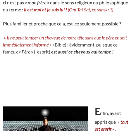
ci n’est pas
« mon frère »
dans le sens religieux ou philosophique
du terme :
il est moi et je suis lui !
(Om Tat Sat, en sanskrit)
Plus familier et proche que cela, est-ce seulement possible ?
» Il ne peut tomber un cheveux de notre tête sans que le père en soit
immédiatement informé «
(Bible) : évidemment, puisque ce
fameux «
Père
» (l’esprit)
est aussi ce cheveux qui tombe !
E
nfin, ayant
appris que
» tout
est esprit «
,