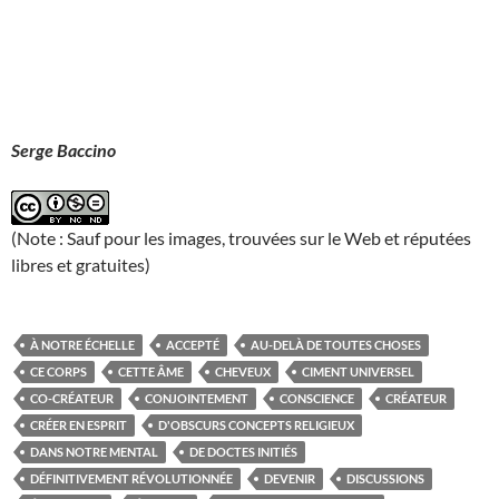
Serge Baccino
(Note : Sauf pour les images, trouvées sur le Web et réputées
libres et gratuites)
À NOTRE ÉCHELLE
ACCEPTÉ
AU-DELÀ DE TOUTES CHOSES
CE CORPS
CETTE ÂME
CHEVEUX
CIMENT UNIVERSEL
CO-CRÉATEUR
CONJOINTEMENT
CONSCIENCE
CRÉATEUR
CRÉER EN ESPRIT
D'OBSCURS CONCEPTS RELIGIEUX
DANS NOTRE MENTAL
DE DOCTES INITIÉS
DÉFINITIVEMENT RÉVOLUTIONNÉE
DEVENIR
DISCUSSIONS