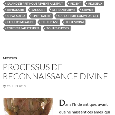
QUAND L’ESPRIT NOUS REVIENT À L’ESPRIT
RÉGENT
RELIGIEUX
REPRODUIRE
SANSKRIT
SE TRANSFORME
SERVILE
SHIVA-SUTRA
SPIRITUALITÉ
SUR LA TERRE COMME AU CIEL
TABLE D'EMERAUDE
TEL JE PENSE
TEL JE VIVRAI
TOUT EST FAIT D'ESPRIT
TOUTES CHOSES
ARTICLES
PROCESSUS DE
RECONNAISSANCE DIVINE
28 JUIN 2013
D
ans l’Inde antique, avant
que ne naissent ces âmes qui