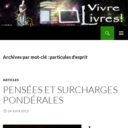
Aller
au
contenu
Recherche
MENU
PRINCI
Archives par mot-clé : particules d’esprit
ARTICLES
PENSÉES ET SURCHARGES
PONDÉRALES
24 JUIN 2013