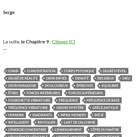
Serge
La suite,
le Chapitre 9
:
Cliquez ICI
—
CHAIR
CONCENTRATION
CORPS PSYCHIQUE
DEGRÉ D'ÉVEIL
DEGRÉ DE RÉALITÉ
DEMI-INITIÉS
DENSITÉ
DES DIEUX
DIEU
DIVIN PARADOXE
DOULOUREUX
ÉPREUVES
EQUILIBRE
ÊTRES
FORCES INFÉRIEURES
FORCES SUPÉRIEURES
FOURCHETTE VIBRATOIRE
FRÉQUENCE
FRÉQUENCE DE BASE
FRÉQUENCE VIBRATOIRE
GRAND MYSTÈRE
GRÈCE ANTIQUE
HUMAINS
IGNORANTS
INFRA-MONDES
INITIÉ
INTELLIGENT
INVOQUER
L'ART DE L'ALCHIMIE
L'ÉNERGIE CONCENTRÉE
L'ENSEIGNEMENT
L'ÉPÉE DU MAÎTRE
L'ÉSOTÉRISTE VÉRITABLE
L'ESPRIT UNIVERSEL
L'HERMÉTISME