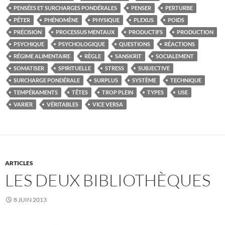
PENSÉES ET SURCHARGES PONDÉRALES
PENSER
PERTURBE
PÉTER
PHÉNOMÈNE
PHYSIQUE
PLEXUS
POIDS
PRÉCISION
PROCESSUS MENTAUX
PRODUCTIFS
PRODUCTION
PSYCHIQUE
PSYCHOLOGIQUE
QUESTIONS
RÉACTIONS
RÉGIME ALIMENTAIRE
RÈGLE
SANSKRIT
SOCIALEMENT
SOMATISER
SPIRITUELLE
STRESS
SUBJECTIVE
SURCHARGE PONDÉRALE
SURPLUS
SYSTÈME
TECHNIQUE
TEMPÉRAMENTS
TÊTES
TROP PLEIN
TYPES
USE
VARIER
VÉRITABLES
VICE VERSA
ARTICLES
LES DEUX BIBLIOTHÈQUES
8 JUIN 2013