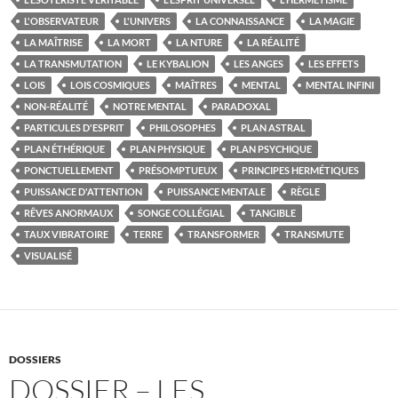
L'OBSERVATEUR
L'UNIVERS
LA CONNAISSANCE
LA MAGIE
LA MAÎTRISE
LA MORT
LA NTURE
LA RÉALITÉ
LA TRANSMUTATION
LE KYBALION
LES ANGES
LES EFFETS
LOIS
LOIS COSMIQUES
MAÎTRES
MENTAL
MENTAL INFINI
NON-RÉALITÉ
NOTRE MENTAL
PARADOXAL
PARTICULES D'ESPRIT
PHILOSOPHES
PLAN ASTRAL
PLAN ÉTHÉRIQUE
PLAN PHYSIQUE
PLAN PSYCHIQUE
PONCTUELLEMENT
PRÉSOMPTUEUX
PRINCIPES HERMÉTIQUES
PUISSANCE D'ATTENTION
PUISSANCE MENTALE
RÈGLE
RÊVES ANORMAUX
SONGE COLLÉGIAL
TANGIBLE
TAUX VIBRATOIRE
TERRE
TRANSFORMER
TRANSMUTE
VISUALISÉ
DOSSIERS
DOSSIER – LES