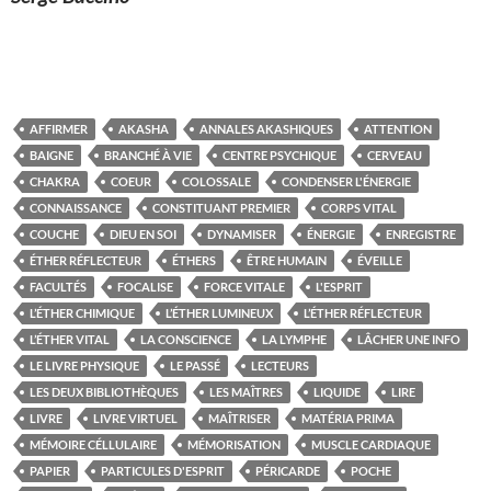
AFFIRMER
AKASHA
ANNALES AKASHIQUES
ATTENTION
BAIGNE
BRANCHÉ À VIE
CENTRE PSYCHIQUE
CERVEAU
CHAKRA
COEUR
COLOSSALE
CONDENSER L'ÉNERGIE
CONNAISSANCE
CONSTITUANT PREMIER
CORPS VITAL
COUCHE
DIEU EN SOI
DYNAMISER
ÉNERGIE
ENREGISTRE
ÉTHER RÉFLECTEUR
ÉTHERS
ÊTRE HUMAIN
ÉVEILLE
FACULTÉS
FOCALISE
FORCE VITALE
L'ESPRIT
L’ÉTHER CHIMIQUE
L’ÉTHER LUMINEUX
L’ÉTHER RÉFLECTEUR
L’ÉTHER VITAL
LA CONSCIENCE
LA LYMPHE
LÂCHER UNE INFO
LE LIVRE PHYSIQUE
LE PASSÉ
LECTEURS
LES DEUX BIBLIOTHÈQUES
LES MAÎTRES
LIQUIDE
LIRE
LIVRE
LIVRE VIRTUEL
MAÎTRISER
MATÉRIA PRIMA
MÉMOIRE CÉLLULAIRE
MÉMORISATION
MUSCLE CARDIAQUE
PAPIER
PARTICULES D'ESPRIT
PÉRICARDE
POCHE