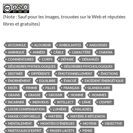
(Note : Sauf pour les images, trouvées sur le Web et réputées
libres et gratuites)
ACCUMULE
ALOURDIR
AMBULANTES
ANGOISSES
ANIMIQUE
ANNÉES
CÂBLE
CARACTÈRE
CHAKRA
COMMENTAIRES
CORPS
DÉFAIRE
DÉRANGÉS
DÉSORDRES PHYSIOLOGIQUES
DÉSORDRES PSYCHOLOGIQUES
DESTINÉE
DIFFÉRENTE
ÉMOTIONNELLEMENT
ÉMOTIONS
ÉNORMÉMENT
EQUILIBRE
ÉVACUÉ
EXCÉDENT ÉNERGÉTIQUE
EXCÈS
FEMME
FILLES
FRANÇAIS
GLANDULAIRE
GRAINS
GRASSE
GROSSIR
HOMME
HOMMES
INCARNER
INDIVIDUS
INTELLECT
L'ÂME
L'ESPRIT
LOI DE COMPENSATION
LUMIÈRE
MALADIES
MASSE CORPORELLE
MATIÈRE
MATIÈRE À RÉFLEXION
MENTALEMENT
MONTÉES D'ÉNERGIES
MOYENS
OBJECTIVE
PARTICULES D'ESPRIT
PASSES-LACETS
PENSE