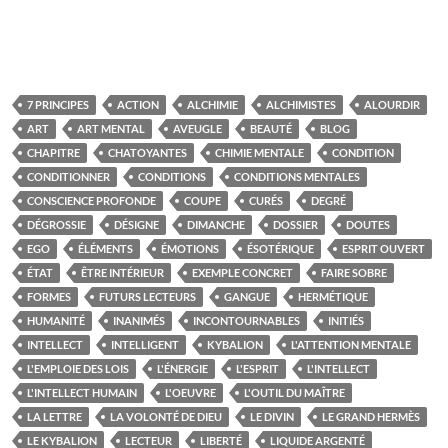
7 PRINCIPES
ACTION
ALCHIMIE
ALCHIMISTES
ALOURDIR
ART
ART MENTAL
AVEUGLE
BEAUTÉ
BLOG
CHAPITRE
CHATOYANTES
CHIMIE MENTALE
CONDITION
CONDITIONNER
CONDITIONS
CONDITIONS MENTALES
CONSCIENCE PROFONDE
COUPE
CURÉS
DEGRÉ
DÉGROSSIE
DÉSIGNE
DIMANCHE
DOSSIER
DOUTES
EGO
ÉLÉMENTS
ÉMOTIONS
ÉSOTÉRIQUE
ESPRIT OUVERT
ÉTAT
ÊTRE INTÉRIEUR
EXEMPLE CONCRET
FAIRE SOBRE
FORMES
FUTURS LECTEURS
GANGUE
HERMÉTIQUE
HUMANITÉ
INANIMÉS
INCONTOURNABLES
INITIÉS
INTELLECT
INTELLIGENT
KYBALION
L'ATTENTION MENTALE
L'EMPLOIE DES LOIS
L'ÉNERGIE
L'ESPRIT
L'INTELLECT
L'INTELLECT HUMAIN
L'OEUVRE
L'OUTIL DU MAÎTRE
LA LETTRE
LA VOLONTÉ DE DIEU
LE DIVIN
LE GRAND HERMÈS
LE KYBALION
LECTEUR
LIBERTÉ
LIQUIDE ARGENTÉ