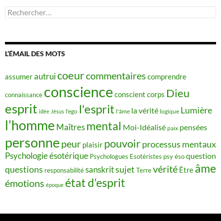
Rechercher :
L’ÉMAIL DES MOTS
coeur
commentaires
autrui
assumer
comprendre
conscience
Dieu
conscient
corps
connaissance
esprit
l'esprit
Lumière
la vérité
idée
Jésus
l'ego
l'âme
logique
l’homme
mental
Maîtres
Moi-Idéalisé
pensées
paix
personne
pouvoir
peur
processus mentaux
plaisir
Psychologie ésotérique
question
Psychologues Esotéristes
psy éso
âme
vérité
questions
sujet
sanskrit
Être
responsabilité
Terre
état d'esprit
émotions
époque