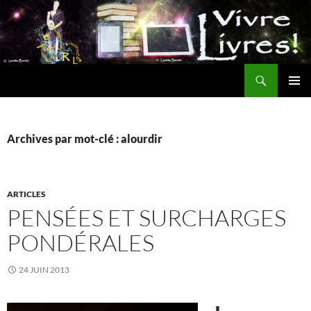
Aller
au
contenu
Recherche
MENU
PRINCI
Archives par mot-clé : alourdir
ARTICLES
PENSÉES ET SURCHARGES
PONDÉRALES
24 JUIN 2013