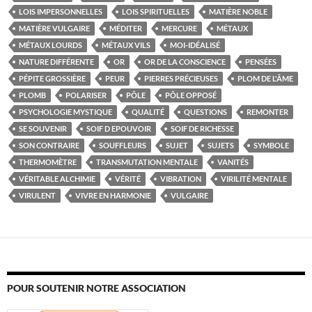
LOIS IMPERSONNELLES
LOIS SPIRITUELLES
MATIÈRE NOBLE
MATIÈRE VULGAIRE
MÉDITER
MERCURE
MÉTAUX
MÉTAUX LOURDS
MÉTAUX VILS
MOI-IDÉALISÉ
NATURE DIFFÉRENTE
OR
OR DE LA CONSCIENCE
PENSÉES
PÉPITE GROSSIÈRE
PEUR
PIERRES PRÉCIEUSES
PLOM DE L'ÂME
PLOMB
POLARISER
PÔLE
PÔLE OPPOSÉ
PSYCHOLOGIE MYSTIQUE
QUALITÉ
QUESTIONS
REMONTER
SE SOUVENIR
SOIF D EPOUVOIR
SOIF DE RICHESSE
SON CONTRAIRE
SOUFFLEURS
SUJET
SUJETS
SYMBOLE
THERMOMÈTRE
TRANSMUTATION MENTALE
VANITÉS
VÉRITABLE ALCHIMIE
VÉRITÉ
VIBRATION
VIRILITÉ MENTALE
VIRULENT
VIVRE EN HARMONIE
VULGAIRE
POUR SOUTENIR NOTRE ASSOCIATION