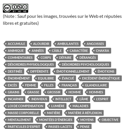
(Note : Sauf pour les images, trouvées sur le Web et réputées
libres et gratuites)
ACCUMULE
ALOURDIR
AMBULANTES
ANGOISSES
ANIMIQUE
ANNÉES
CÂBLE
CARACTÈRE
CHAKRA
COMMENTAIRES
CORPS
DÉFAIRE
DÉRANGÉS
DÉSORDRES PHYSIOLOGIQUES
DÉSORDRES PSYCHOLOGIQUES
DESTINÉE
DIFFÉRENTE
ÉMOTIONNELLEMENT
ÉMOTIONS
ÉNORMÉMENT
EQUILIBRE
ÉVACUÉ
EXCÉDENT ÉNERGÉTIQUE
EXCÈS
FEMME
FILLES
FRANÇAIS
GLANDULAIRE
GRAINS
GRASSE
GROSSIR
HOMME
HOMMES
INCARNER
INDIVIDUS
INTELLECT
L'ÂME
L'ESPRIT
LOI DE COMPENSATION
LUMIÈRE
MALADIES
MASSE CORPORELLE
MATIÈRE
MATIÈRE À RÉFLEXION
MENTALEMENT
MONTÉES D'ÉNERGIES
MOYENS
OBJECTIVE
PARTICULES D'ESPRIT
PASSES-LACETS
PENSE