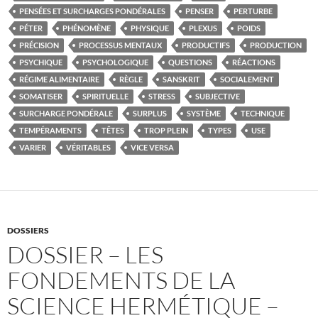
PENSÉES ET SURCHARGES PONDÉRALES
PENSER
PERTURBE
PÉTER
PHÉNOMÈNE
PHYSIQUE
PLEXUS
POIDS
PRÉCISION
PROCESSUS MENTAUX
PRODUCTIFS
PRODUCTION
PSYCHIQUE
PSYCHOLOGIQUE
QUESTIONS
RÉACTIONS
RÉGIME ALIMENTAIRE
RÈGLE
SANSKRIT
SOCIALEMENT
SOMATISER
SPIRITUELLE
STRESS
SUBJECTIVE
SURCHARGE PONDÉRALE
SURPLUS
SYSTÈME
TECHNIQUE
TEMPÉRAMENTS
TÊTES
TROP PLEIN
TYPES
USE
VARIER
VÉRITABLES
VICE VERSA
DOSSIERS
DOSSIER – LES
FONDEMENTS DE LA
SCIENCE HERMÉTIQUE –