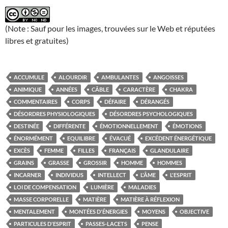
(Note : Sauf pour les images, trouvées sur le Web et réputées
libres et gratuites)
ACCUMULE
ALOURDIR
AMBULANTES
ANGOISSES
ANIMIQUE
ANNÉES
CÂBLE
CARACTÈRE
CHAKRA
COMMENTAIRES
CORPS
DÉFAIRE
DÉRANGÉS
DÉSORDRES PHYSIOLOGIQUES
DÉSORDRES PSYCHOLOGIQUES
DESTINÉE
DIFFÉRENTE
ÉMOTIONNELLEMENT
ÉMOTIONS
ÉNORMÉMENT
EQUILIBRE
ÉVACUÉ
EXCÉDENT ÉNERGÉTIQUE
EXCÈS
FEMME
FILLES
FRANÇAIS
GLANDULAIRE
GRAINS
GRASSE
GROSSIR
HOMME
HOMMES
INCARNER
INDIVIDUS
INTELLECT
L'ÂME
L'ESPRIT
LOI DE COMPENSATION
LUMIÈRE
MALADIES
MASSE CORPORELLE
MATIÈRE
MATIÈRE À RÉFLEXION
MENTALEMENT
MONTÉES D'ÉNERGIES
MOYENS
OBJECTIVE
PARTICULES D'ESPRIT
PASSES-LACETS
PENSE