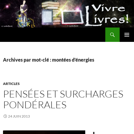
Aller
au
contenu
Recherche
MENU
PRINCI
Archives par mot-clé : montées d’énergies
ARTICLES
PENSÉES ET SURCHARGES
PONDÉRALES
24 JUIN 2013