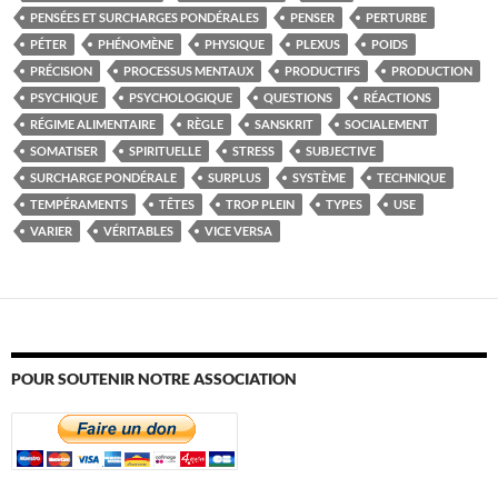
PENSÉES ET SURCHARGES PONDÉRALES
PENSER
PERTURBE
PÉTER
PHÉNOMÈNE
PHYSIQUE
PLEXUS
POIDS
PRÉCISION
PROCESSUS MENTAUX
PRODUCTIFS
PRODUCTION
PSYCHIQUE
PSYCHOLOGIQUE
QUESTIONS
RÉACTIONS
RÉGIME ALIMENTAIRE
RÈGLE
SANSKRIT
SOCIALEMENT
SOMATISER
SPIRITUELLE
STRESS
SUBJECTIVE
SURCHARGE PONDÉRALE
SURPLUS
SYSTÈME
TECHNIQUE
TEMPÉRAMENTS
TÊTES
TROP PLEIN
TYPES
USE
VARIER
VÉRITABLES
VICE VERSA
POUR SOUTENIR NOTRE ASSOCIATION