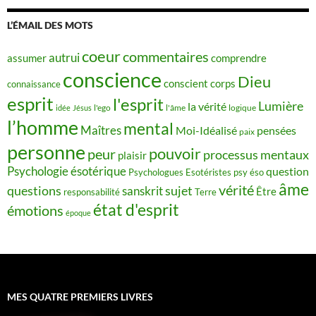
L’ÉMAIL DES MOTS
coeur
commentaires
autrui
assumer
comprendre
conscience
Dieu
conscient
corps
connaissance
esprit
l'esprit
Lumière
la vérité
idée
Jésus
l'ego
l'âme
logique
l’homme
mental
Maîtres
Moi-Idéalisé
pensées
paix
personne
pouvoir
peur
processus mentaux
plaisir
Psychologie ésotérique
question
Psychologues Esotéristes
psy éso
âme
vérité
questions
sujet
sanskrit
Être
responsabilité
Terre
état d'esprit
émotions
époque
MES QUATRE PREMIERS LIVRES