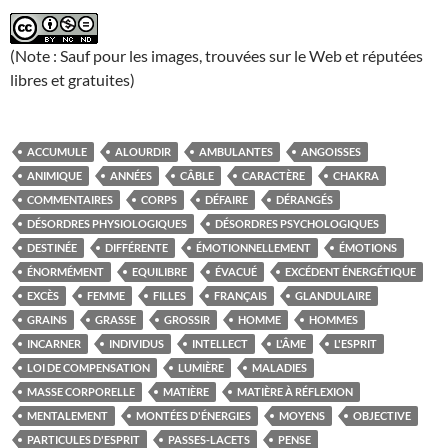
(Note : Sauf pour les images, trouvées sur le Web et réputées
libres et gratuites)
ACCUMULE
ALOURDIR
AMBULANTES
ANGOISSES
ANIMIQUE
ANNÉES
CÂBLE
CARACTÈRE
CHAKRA
COMMENTAIRES
CORPS
DÉFAIRE
DÉRANGÉS
DÉSORDRES PHYSIOLOGIQUES
DÉSORDRES PSYCHOLOGIQUES
DESTINÉE
DIFFÉRENTE
ÉMOTIONNELLEMENT
ÉMOTIONS
ÉNORMÉMENT
EQUILIBRE
ÉVACUÉ
EXCÉDENT ÉNERGÉTIQUE
EXCÈS
FEMME
FILLES
FRANÇAIS
GLANDULAIRE
GRAINS
GRASSE
GROSSIR
HOMME
HOMMES
INCARNER
INDIVIDUS
INTELLECT
L'ÂME
L'ESPRIT
LOI DE COMPENSATION
LUMIÈRE
MALADIES
MASSE CORPORELLE
MATIÈRE
MATIÈRE À RÉFLEXION
MENTALEMENT
MONTÉES D'ÉNERGIES
MOYENS
OBJECTIVE
PARTICULES D'ESPRIT
PASSES-LACETS
PENSE