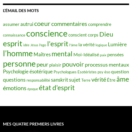
L’ÉMAIL DES MOTS
coeur
commentaires
autrui
assumer
comprendre
conscience
Dieu
conscient
corps
connaissance
esprit
l'esprit
Lumière
la vérité
idée
Jésus
l'ego
l'âme
logique
l’homme
mental
Maîtres
Moi-Idéalisé
pensées
paix
personne
pouvoir
peur
processus mentaux
plaisir
Psychologie ésotérique
question
Psychologues Esotéristes
psy éso
âme
vérité
questions
sujet
sanskrit
Être
responsabilité
Terre
état d'esprit
émotions
époque
MES QUATRE PREMIERS LIVRES