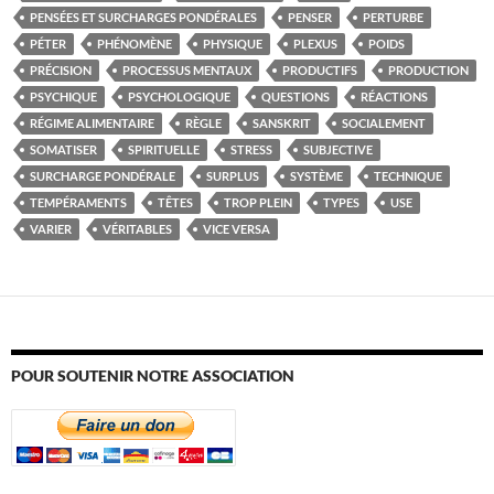
PENSÉES ET SURCHARGES PONDÉRALES
PENSER
PERTURBE
PÉTER
PHÉNOMÈNE
PHYSIQUE
PLEXUS
POIDS
PRÉCISION
PROCESSUS MENTAUX
PRODUCTIFS
PRODUCTION
PSYCHIQUE
PSYCHOLOGIQUE
QUESTIONS
RÉACTIONS
RÉGIME ALIMENTAIRE
RÈGLE
SANSKRIT
SOCIALEMENT
SOMATISER
SPIRITUELLE
STRESS
SUBJECTIVE
SURCHARGE PONDÉRALE
SURPLUS
SYSTÈME
TECHNIQUE
TEMPÉRAMENTS
TÊTES
TROP PLEIN
TYPES
USE
VARIER
VÉRITABLES
VICE VERSA
POUR SOUTENIR NOTRE ASSOCIATION