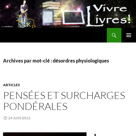
Aller
au
contenu
Recherche
MENU
PRINCI
Archives par mot-clé : désordres physiologiques
ARTICLES
PENSÉES ET SURCHARGES
PONDÉRALES
24 JUIN 2013