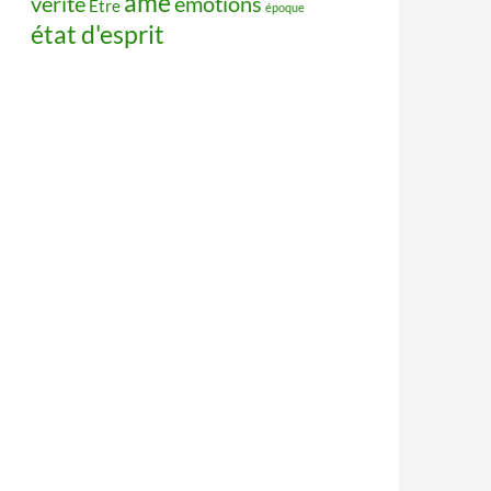
âme
vérité
émotions
Être
époque
état d'esprit