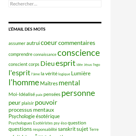
Rechercher :
L’ÉMAIL DES MOTS
coeur
commentaires
autrui
assumer
conscience
comprendre
connaissance
esprit
Dieu
conscient
corps
idée
Jésus
l'ego
l'esprit
Lumière
la vérité
l'âme
logique
l’homme
mental
Maîtres
personne
Moi-Idéalisé
pensées
paix
pouvoir
peur
plaisir
processus mentaux
Psychologie ésotérique
question
Psychologues Esotéristes
psy éso
questions
sujet
sanskrit
responsabilité
Terre