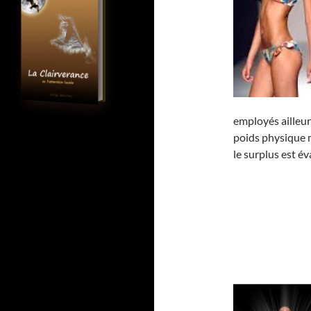
employés ailleur
poids physique m
le surplus est é