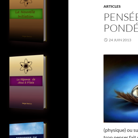
ARTICLES
PENSÉ
PONDÉ
24 JUIN 2013
(physique) ou s
trop penser fait 