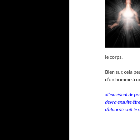
le corps.
Bien sur, cela p
d’un homme à un
«L’excédent de p
devra ensuite êtr
d’alourdir soit le 