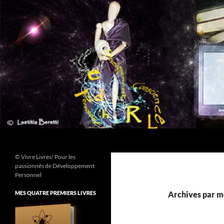
Aller
au
contenu
Recherche
© Vivre Livres! Pour les
passionnés de Développement
Personnel
MES QUATRE PREMIERS LIVRES
Archives par mo