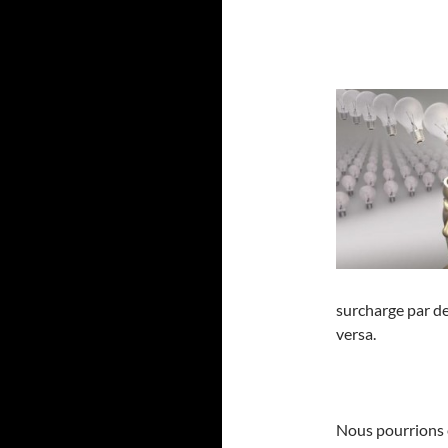
surcharge par de
versa.
Nous pourrions é