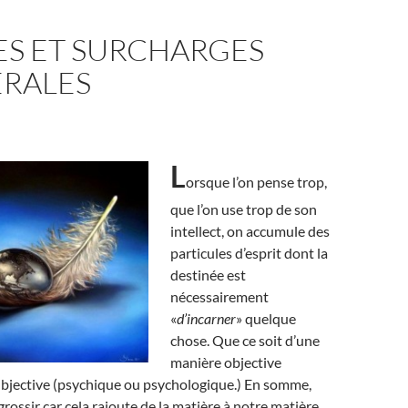
ES ET SURCHARGES
RALES
L
orsque l’on pense trop,
que l’on use trop de son
intellect, on accumule des
particules d’esprit dont la
destinée est
nécessairement
«
d’incarner
» quelque
chose. Que ce soit d’une
manière objective
ubjective (psychique ou psychologique.) En somme,
grossir car cela rajoute de la matière à notre matière.