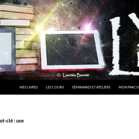
MES LIVRES
LES COURS
SÉMINAIRES ET ATELIERS
MON PARCO
t-clé : use