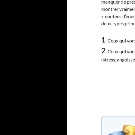
manquer de préci
montrer vraiment
«montées d’éner
deux types princ
1
.
Ceux qui vont
2
.
Ceux qui von
(stress, angoiss