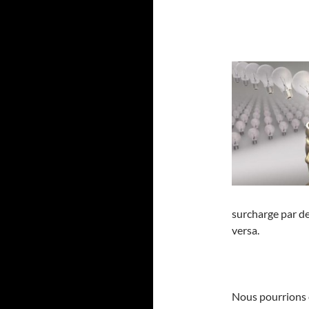
surcharge par de
versa.
Nous pourrions é