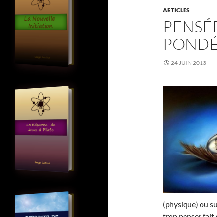
ARTICLES
PENSÉ
PONDÉ
24 JUIN 2013
(physique) ou s
trop penser fait 