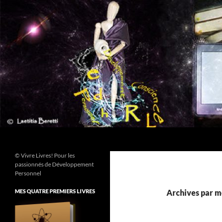
Aller
au
contenu
Recherche
© Vivre Livres! Pour les
passionnés de Développement
Personnel
MES QUATRE PREMIERS LIVRES
Archives par mo