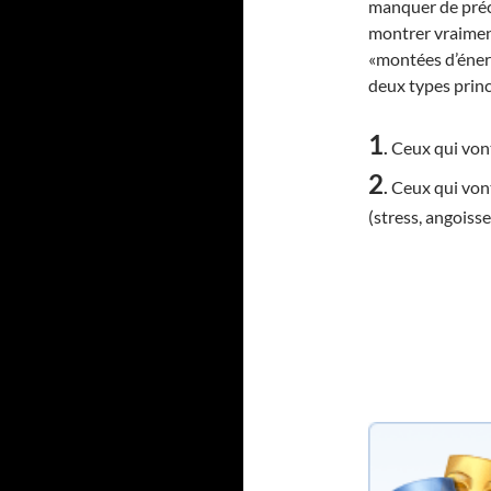
manquer de préci
montrer vraiment
«montées d’éner
deux types princ
1
.
Ceux qui vont
2
.
Ceux qui von
(stress, angoiss