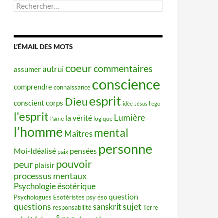
Rechercher :
L’ÉMAIL DES MOTS
coeur
commentaires
autrui
assumer
conscience
comprendre
connaissance
esprit
Dieu
conscient
corps
idée
Jésus
l'ego
l'esprit
Lumière
la vérité
l'âme
logique
l’homme
mental
Maîtres
personne
Moi-Idéalisé
pensées
paix
pouvoir
peur
plaisir
processus mentaux
Psychologie ésotérique
question
Psychologues Esotéristes
psy éso
questions
sujet
sanskrit
responsabilité
Terre