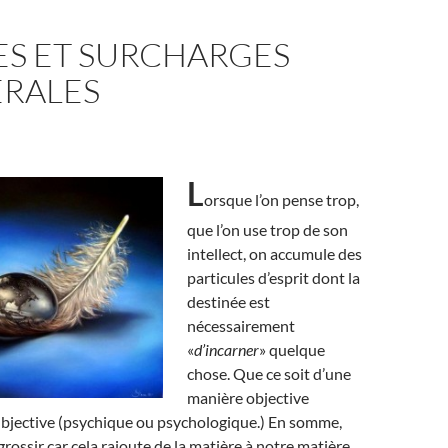
ES ET SURCHARGES
RALES
L
orsque l’on pense trop,
que l’on use trop de son
intellect, on accumule des
particules d’esprit dont la
destinée est
nécessairement
«
d’incarner
» quelque
chose. Que ce soit d’une
manière objective
ubjective (psychique ou psychologique.) En somme,
grossir car cela rajoute de la matière à notre matière.