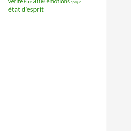
âme
vérité
émotions
Être
époque
état d'esprit