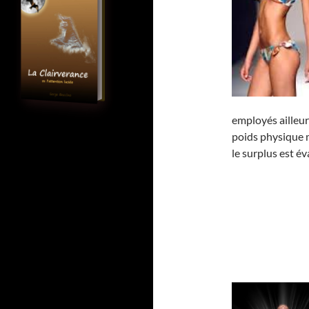
employés ailleur
poids physique m
le surplus est é