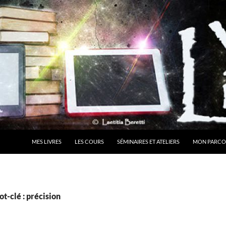
MES LIVRES
LES COURS
SÉMINAIRES ET ATELIERS
MON PARCO
t-clé : précision