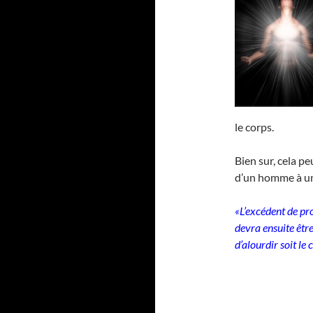
le corps.
Bien sur, cela p
d’un homme à un
«L’excédent de p
devra ensuite êtr
d’alourdir soit le 