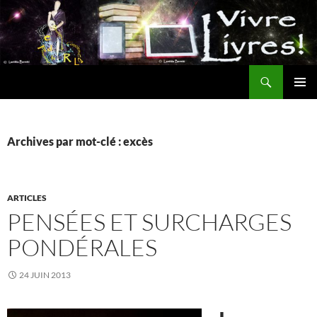
Aller
au
contenu
Recherche
MENU
PRINCI
Archives par mot-clé : excès
ARTICLES
PENSÉES ET SURCHARGES
PONDÉRALES
24 JUIN 2013