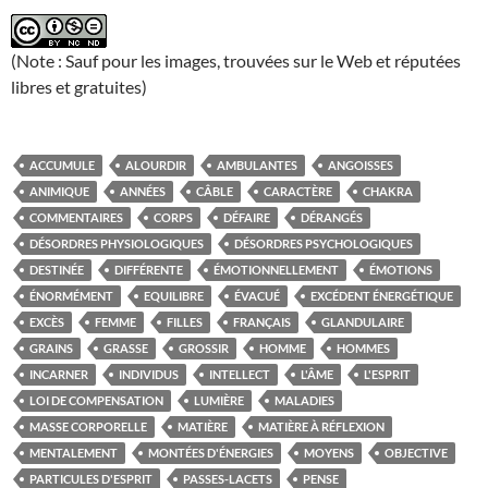
(Note : Sauf pour les images, trouvées sur le Web et réputées
libres et gratuites)
ACCUMULE
ALOURDIR
AMBULANTES
ANGOISSES
ANIMIQUE
ANNÉES
CÂBLE
CARACTÈRE
CHAKRA
COMMENTAIRES
CORPS
DÉFAIRE
DÉRANGÉS
DÉSORDRES PHYSIOLOGIQUES
DÉSORDRES PSYCHOLOGIQUES
DESTINÉE
DIFFÉRENTE
ÉMOTIONNELLEMENT
ÉMOTIONS
ÉNORMÉMENT
EQUILIBRE
ÉVACUÉ
EXCÉDENT ÉNERGÉTIQUE
EXCÈS
FEMME
FILLES
FRANÇAIS
GLANDULAIRE
GRAINS
GRASSE
GROSSIR
HOMME
HOMMES
INCARNER
INDIVIDUS
INTELLECT
L'ÂME
L'ESPRIT
LOI DE COMPENSATION
LUMIÈRE
MALADIES
MASSE CORPORELLE
MATIÈRE
MATIÈRE À RÉFLEXION
MENTALEMENT
MONTÉES D'ÉNERGIES
MOYENS
OBJECTIVE
PARTICULES D'ESPRIT
PASSES-LACETS
PENSE