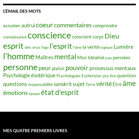
L’ÉMAIL DES MOTS
coeur
commentaires
autrui
assumer
comprendre
conscience
Dieu
conscient
corps
connaissance
esprit
l'esprit
Lumière
la vérité
idée
Jésus
l'ego
l'âme
logique
l’homme
mental
Maîtres
Moi-Idéalisé
pensées
paix
personne
pouvoir
peur
processus mentaux
plaisir
Psychologie ésotérique
question
Psychologues Esotéristes
psy éso
âme
vérité
questions
sujet
sanskrit
Être
responsabilité
Terre
état d'esprit
émotions
époque
MES QUATRE PREMIERS LIVRES