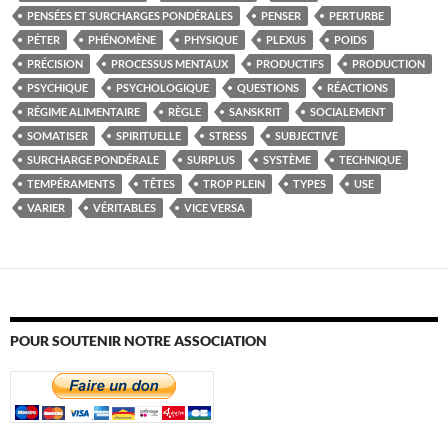
PENSÉES ET SURCHARGES PONDÉRALES
PENSER
PERTURBE
PÉTER
PHÉNOMÈNE
PHYSIQUE
PLEXUS
POIDS
PRÉCISION
PROCESSUS MENTAUX
PRODUCTIFS
PRODUCTION
PSYCHIQUE
PSYCHOLOGIQUE
QUESTIONS
RÉACTIONS
RÉGIME ALIMENTAIRE
RÈGLE
SANSKRIT
SOCIALEMENT
SOMATISER
SPIRITUELLE
STRESS
SUBJECTIVE
SURCHARGE PONDÉRALE
SURPLUS
SYSTÈME
TECHNIQUE
TEMPÉRAMENTS
TÊTES
TROP PLEIN
TYPES
USE
VARIER
VÉRITABLES
VICE VERSA
POUR SOUTENIR NOTRE ASSOCIATION