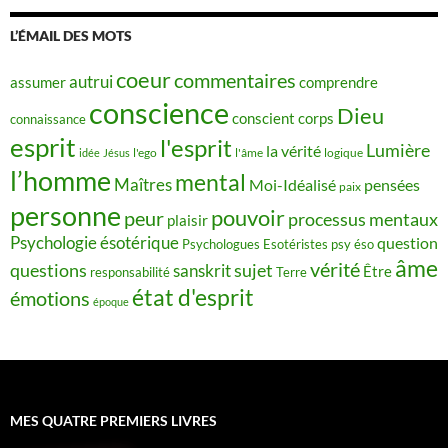
L’ÉMAIL DES MOTS
coeur
commentaires
autrui
assumer
comprendre
conscience
Dieu
conscient
corps
connaissance
esprit
l'esprit
Lumière
la vérité
idée
Jésus
l'ego
l'âme
logique
l’homme
mental
Maîtres
Moi-Idéalisé
pensées
paix
personne
pouvoir
peur
processus mentaux
plaisir
Psychologie ésotérique
question
Psychologues Esotéristes
psy éso
âme
vérité
questions
sujet
sanskrit
Être
responsabilité
Terre
état d'esprit
émotions
époque
MES QUATRE PREMIERS LIVRES