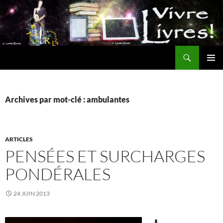
Aller
au
contenu
Recherche
MENU
PRINCI
Archives par mot-clé : ambulantes
ARTICLES
PENSÉES ET SURCHARGES
PONDÉRALES
24 JUIN 2013