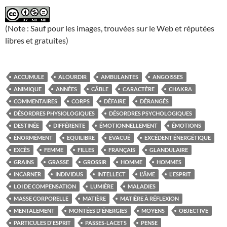
(Note : Sauf pour les images, trouvées sur le Web et réputées
libres et gratuites)
ACCUMULE
ALOURDIR
AMBULANTES
ANGOISSES
ANIMIQUE
ANNÉES
CÂBLE
CARACTÈRE
CHAKRA
COMMENTAIRES
CORPS
DÉFAIRE
DÉRANGÉS
DÉSORDRES PHYSIOLOGIQUES
DÉSORDRES PSYCHOLOGIQUES
DESTINÉE
DIFFÉRENTE
ÉMOTIONNELLEMENT
ÉMOTIONS
ÉNORMÉMENT
EQUILIBRE
ÉVACUÉ
EXCÉDENT ÉNERGÉTIQUE
EXCÈS
FEMME
FILLES
FRANÇAIS
GLANDULAIRE
GRAINS
GRASSE
GROSSIR
HOMME
HOMMES
INCARNER
INDIVIDUS
INTELLECT
L'ÂME
L'ESPRIT
LOI DE COMPENSATION
LUMIÈRE
MALADIES
MASSE CORPORELLE
MATIÈRE
MATIÈRE À RÉFLEXION
MENTALEMENT
MONTÉES D'ÉNERGIES
MOYENS
OBJECTIVE
PARTICULES D'ESPRIT
PASSES-LACETS
PENSE