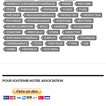
PENSÉES ET SURCHARGES PONDÉRALES
PENSER
PERTURBE
PÉTER
PHÉNOMÈNE
PHYSIQUE
PLEXUS
POIDS
PRÉCISION
PROCESSUS MENTAUX
PRODUCTIFS
PRODUCTION
PSYCHIQUE
PSYCHOLOGIQUE
QUESTIONS
RÉACTIONS
RÉGIME ALIMENTAIRE
RÈGLE
SANSKRIT
SOCIALEMENT
SOMATISER
SPIRITUELLE
STRESS
SUBJECTIVE
SURCHARGE PONDÉRALE
SURPLUS
SYSTÈME
TECHNIQUE
TEMPÉRAMENTS
TÊTES
TROP PLEIN
TYPES
USE
VARIER
VÉRITABLES
VICE VERSA
POUR SOUTENIR NOTRE ASSOCIATION