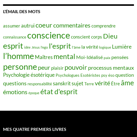
L’ÉMAIL DES MOTS
coeur
commentaires
autrui
assumer
comprendre
conscience
Dieu
conscient
corps
connaissance
esprit
l'esprit
Lumière
la vérité
idée
Jésus
l'ego
l'âme
logique
l’homme
mental
Maîtres
Moi-Idéalisé
pensées
paix
personne
pouvoir
peur
processus mentaux
plaisir
Psychologie ésotérique
question
Psychologues Esotéristes
psy éso
âme
vérité
questions
sujet
sanskrit
Être
responsabilité
Terre
état d'esprit
émotions
époque
MES QUATRE PREMIERS LIVRES