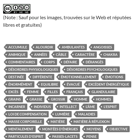
(Note : Sauf pour les images, trouvées sur le Web et réputées
libres et gratuites)
ACCUMULE
ALOURDIR
AMBULANTES
ANGOISSES
ANIMIQUE
ANNÉES
CÂBLE
CARACTÈRE
CHAKRA
COMMENTAIRES
CORPS
DÉFAIRE
DÉRANGÉS
DÉSORDRES PHYSIOLOGIQUES
DÉSORDRES PSYCHOLOGIQUES
DESTINÉE
DIFFÉRENTE
ÉMOTIONNELLEMENT
ÉMOTIONS
ÉNORMÉMENT
EQUILIBRE
ÉVACUÉ
EXCÉDENT ÉNERGÉTIQUE
EXCÈS
FEMME
FILLES
FRANÇAIS
GLANDULAIRE
GRAINS
GRASSE
GROSSIR
HOMME
HOMMES
INCARNER
INDIVIDUS
INTELLECT
L'ÂME
L'ESPRIT
LOI DE COMPENSATION
LUMIÈRE
MALADIES
MASSE CORPORELLE
MATIÈRE
MATIÈRE À RÉFLEXION
MENTALEMENT
MONTÉES D'ÉNERGIES
MOYENS
OBJECTIVE
PARTICULES D'ESPRIT
PASSES-LACETS
PENSE