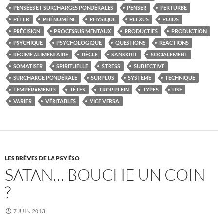
PENSÉES ET SURCHARGES PONDÉRALES
PENSER
PERTURBE
PÉTER
PHÉNOMÈNE
PHYSIQUE
PLEXUS
POIDS
PRÉCISION
PROCESSUS MENTAUX
PRODUCTIFS
PRODUCTION
PSYCHIQUE
PSYCHOLOGIQUE
QUESTIONS
RÉACTIONS
RÉGIME ALIMENTAIRE
RÈGLE
SANSKRIT
SOCIALEMENT
SOMATISER
SPIRITUELLE
STRESS
SUBJECTIVE
SURCHARGE PONDÉRALE
SURPLUS
SYSTÈME
TECHNIQUE
TEMPÉRAMENTS
TÊTES
TROP PLEIN
TYPES
USE
VARIER
VÉRITABLES
VICE VERSA
LES BRÈVES DE LA PSY ÉSO
SATAN… BOUCHE UN COIN
?
7 JUIN 2013