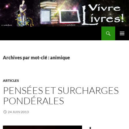
Aller
au
contenu
Recherche
MENU
PRINCI
Archives par mot-clé : animique
ARTICLES
PENSÉES ET SURCHARGES
PONDÉRALES
24 JUIN 2013