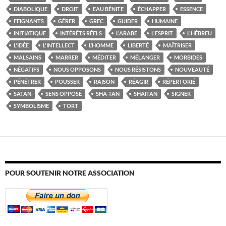
DIABOLIQUE
DROIT
EAU BÉNITE
ÉCHAPPER
ESSENCE
FEIGNANTS
GÉRER
GREC
GUIDER
HUMAINE
INITIATIQUE
INTÉRÊTS RÉELS
L'ARABE
L'ESPRIT
L'HÉBREU
L'IDÉE
L'INTELLECT
L’HOMME
LIBERTÉ
MAÎTRISER
MALSAINS
MARRER
MÉDITER
MÉLANGER
MORBIDES
NÉGATIFS
NOUS OPPOSONS
NOUS RÉSISTONS
NOUVEAUTÉ
PÉNÉTRER
POUSSER
RAISON
RÉAGIR
RÉPERTORIÉ
SATAN
SENS OPPOSÉ
SHA-TAN
SHAÏTAN
SIGNER
SYMBOLISME
TORT
POUR SOUTENIR NOTRE ASSOCIATION