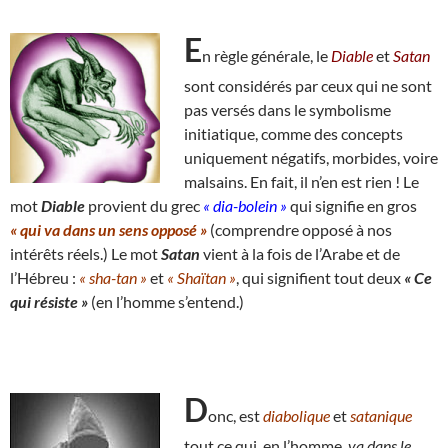
E
n règle générale, le
Diable
et
Satan
sont considérés par ceux qui ne sont
pas versés dans le symbolisme
initiatique, comme des concepts
uniquement négatifs, morbides, voire
malsains. En fait, il n’en est rien ! Le
mot
Diable
provient du grec
« dia-bolein »
qui signifie en gros
« qui va dans un sens opposé »
(comprendre opposé à nos
intérêts réels.) Le mot
Satan
vient à la fois de l’Arabe et de
l’Hébreu :
« sha-tan »
et
« Shaïtan »
, qui signifient tout deux
« Ce
qui résiste »
(en l’homme s’entend.)
D
onc, est
diabolique
et
satanique
tout ce qui, en l’homme,
va dans le