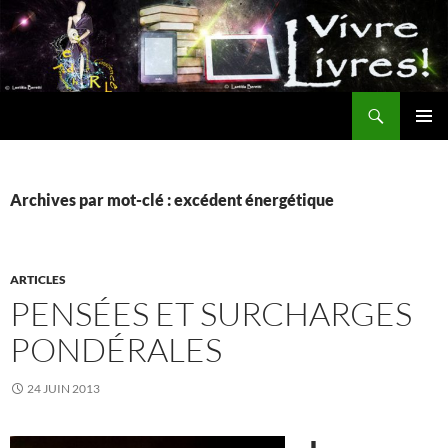
Aller
au
contenu
Recherche
MENU
PRINCI
Archives par mot-clé : excédent énergétique
ARTICLES
PENSÉES ET SURCHARGES
PONDÉRALES
24 JUIN 2013