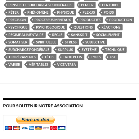
PENSÉES ET SURCHARGES PONDÉRALES
PENSER
PERTURBE
PÉTER
PHÉNOMÈNE
PHYSIQUE
PLEXUS
POIDS
PRÉCISION
PROCESSUS MENTAUX
PRODUCTIFS
PRODUCTION
PSYCHIQUE
PSYCHOLOGIQUE
QUESTIONS
RÉACTIONS
RÉGIME ALIMENTAIRE
RÈGLE
SANSKRIT
SOCIALEMENT
SOMATISER
SPIRITUELLE
STRESS
SUBJECTIVE
SURCHARGE PONDÉRALE
SURPLUS
SYSTÈME
TECHNIQUE
TEMPÉRAMENTS
TÊTES
TROP PLEIN
TYPES
USE
VARIER
VÉRITABLES
VICE VERSA
POUR SOUTENIR NOTRE ASSOCIATION