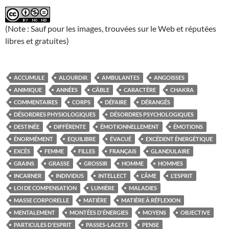
(Note : Sauf pour les images, trouvées sur le Web et réputées
libres et gratuites)
ACCUMULE
ALOURDIR
AMBULANTES
ANGOISSES
ANIMIQUE
ANNÉES
CÂBLE
CARACTÈRE
CHAKRA
COMMENTAIRES
CORPS
DÉFAIRE
DÉRANGÉS
DÉSORDRES PHYSIOLOGIQUES
DÉSORDRES PSYCHOLOGIQUES
DESTINÉE
DIFFÉRENTE
ÉMOTIONNELLEMENT
ÉMOTIONS
ÉNORMÉMENT
EQUILIBRE
ÉVACUÉ
EXCÉDENT ÉNERGÉTIQUE
EXCÈS
FEMME
FILLES
FRANÇAIS
GLANDULAIRE
GRAINS
GRASSE
GROSSIR
HOMME
HOMMES
INCARNER
INDIVIDUS
INTELLECT
L'ÂME
L'ESPRIT
LOI DE COMPENSATION
LUMIÈRE
MALADIES
MASSE CORPORELLE
MATIÈRE
MATIÈRE À RÉFLEXION
MENTALEMENT
MONTÉES D'ÉNERGIES
MOYENS
OBJECTIVE
PARTICULES D'ESPRIT
PASSES-LACETS
PENSE