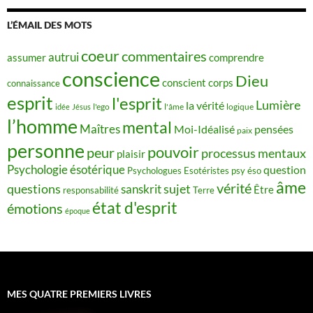
L’ÉMAIL DES MOTS
coeur
commentaires
autrui
assumer
comprendre
conscience
Dieu
conscient
corps
connaissance
esprit
l'esprit
Lumière
la vérité
idée
Jésus
l'ego
l'âme
logique
l’homme
mental
Maîtres
Moi-Idéalisé
pensées
paix
personne
pouvoir
peur
processus mentaux
plaisir
Psychologie ésotérique
question
Psychologues Esotéristes
psy éso
âme
vérité
questions
sujet
sanskrit
Être
responsabilité
Terre
état d'esprit
émotions
époque
MES QUATRE PREMIERS LIVRES