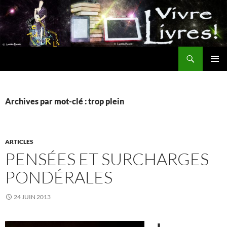
Aller
au
contenu
Recherche
MENU
PRINCI
Archives par mot-clé : trop plein
ARTICLES
PENSÉES ET SURCHARGES
PONDÉRALES
24 JUIN 2013