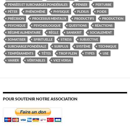
PENSÉES ET SURCHARGES PONDÉRALES
PENSER
PERTURBE
PÉTER
PHÉNOMÈNE
PHYSIQUE
PLEXUS
POIDS
PRÉCISION
PROCESSUS MENTAUX
PRODUCTIFS
PRODUCTION
PSYCHIQUE
PSYCHOLOGIQUE
QUESTIONS
RÉACTIONS
RÉGIME ALIMENTAIRE
RÈGLE
SANSKRIT
SOCIALEMENT
SOMATISER
SPIRITUELLE
STRESS
SUBJECTIVE
SURCHARGE PONDÉRALE
SURPLUS
SYSTÈME
TECHNIQUE
TEMPÉRAMENTS
TÊTES
TROP PLEIN
TYPES
USE
VARIER
VÉRITABLES
VICE VERSA
POUR SOUTENIR NOTRE ASSOCIATION