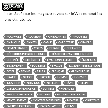
(Note : Sauf pour les images, trouvées sur le Web et réputées
libres et gratuites)
ACCUMULE
ALOURDIR
AMBULANTES
ANGOISSES
ANIMIQUE
ANNÉES
CÂBLE
CARACTÈRE
CHAKRA
COMMENTAIRES
CORPS
DÉFAIRE
DÉRANGÉS
DÉSORDRES PHYSIOLOGIQUES
DÉSORDRES PSYCHOLOGIQUES
DESTINÉE
DIFFÉRENTE
ÉMOTIONNELLEMENT
ÉMOTIONS
ÉNORMÉMENT
EQUILIBRE
ÉVACUÉ
EXCÉDENT ÉNERGÉTIQUE
EXCÈS
FEMME
FILLES
FRANÇAIS
GLANDULAIRE
GRAINS
GRASSE
GROSSIR
HOMME
HOMMES
INCARNER
INDIVIDUS
INTELLECT
L'ÂME
L'ESPRIT
LOI DE COMPENSATION
LUMIÈRE
MALADIES
MASSE CORPORELLE
MATIÈRE
MATIÈRE À RÉFLEXION
MENTALEMENT
MONTÉES D'ÉNERGIES
MOYENS
OBJECTIVE
PARTICULES D'ESPRIT
PASSES-LACETS
PENSE