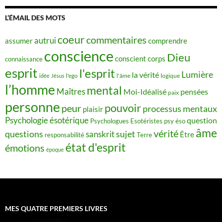
L’ÉMAIL DES MOTS
coeur
commentaires
autrui
assumer
comprendre
conscience
Dieu
conscient
corps
connaissance
esprit
l'esprit
Lumière
la vérité
idée
Jésus
l'ego
l'âme
logique
l’homme
mental
Maîtres
Moi-Idéalisé
pensées
paix
personne
pouvoir
peur
processus mentaux
plaisir
Psychologie ésotérique
question
Psychologues Esotéristes
psy éso
âme
vérité
questions
sujet
sanskrit
Être
responsabilité
Terre
état d'esprit
émotions
époque
MES QUATRE PREMIERS LIVRES