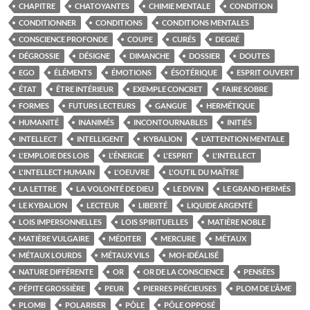
CHAPITRE
CHATOYANTES
CHIMIE MENTALE
CONDITION
CONDITIONNER
CONDITIONS
CONDITIONS MENTALES
CONSCIENCE PROFONDE
COUPE
CURÉS
DEGRÉ
DÉGROSSIE
DÉSIGNE
DIMANCHE
DOSSIER
DOUTES
EGO
ÉLÉMENTS
ÉMOTIONS
ÉSOTÉRIQUE
ESPRIT OUVERT
ÉTAT
ÊTRE INTÉRIEUR
EXEMPLE CONCRET
FAIRE SOBRE
FORMES
FUTURS LECTEURS
GANGUE
HERMÉTIQUE
HUMANITÉ
INANIMÉS
INCONTOURNABLES
INITIÉS
INTELLECT
INTELLIGENT
KYBALION
L'ATTENTION MENTALE
L'EMPLOIE DES LOIS
L'ÉNERGIE
L'ESPRIT
L'INTELLECT
L'INTELLECT HUMAIN
L'OEUVRE
L'OUTIL DU MAÎTRE
LA LETTRE
LA VOLONTÉ DE DIEU
LE DIVIN
LE GRAND HERMÈS
LE KYBALION
LECTEUR
LIBERTÉ
LIQUIDE ARGENTÉ
LOIS IMPERSONNELLES
LOIS SPIRITUELLES
MATIÈRE NOBLE
MATIÈRE VULGAIRE
MÉDITER
MERCURE
MÉTAUX
MÉTAUX LOURDS
MÉTAUX VILS
MOI-IDÉALISÉ
NATURE DIFFÉRENTE
OR
OR DE LA CONSCIENCE
PENSÉES
PÉPITE GROSSIÈRE
PEUR
PIERRES PRÉCIEUSES
PLOM DE L'ÂME
PLOMB
POLARISER
PÔLE
PÔLE OPPOSÉ