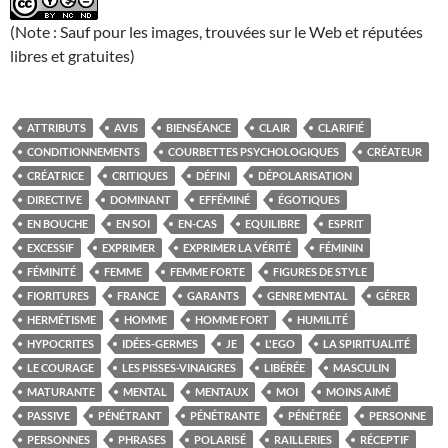
(Note : Sauf pour les images, trouvées sur le Web et réputées
libres et gratuites)
ATTRIBUTS
AVIS
BIENSÉANCE
CLAIR
CLARIFIÉ
CONDITIONNEMENTS
COURBETTES PSYCHOLOGIQUES
CRÉATEUR
CRÉATRICE
CRITIQUES
DÉFINI
DÉPOLARISATION
DIRECTIVE
DOMINANT
EFFÉMINÉ
ÉGOTIQUES
EN BOUCHE
EN SOI
EN-CAS
EQUILIBRE
ESPRIT
EXCESSIF
EXPRIMER
EXPRIMER LA VÉRITÉ
FÉMININ
FÉMINITÉ
FEMME
FEMME FORTE
FIGURES DE STYLE
FIORITURES
FRANCE
GARANTS
GENRE MENTAL
GÉRER
HERMÉTISME
HOMME
HOMME FORT
HUMILITÉ
HYPOCRITES
IDÉES-GERMES
JE
L'EGO
LA SPIRITUALITÉ
LE COURAGE
LES PISSES-VINAIGRES
LIBÉRÉE
MASCULIN
MATURANTE
MENTAL
MENTAUX
MOI
MOINS AIMÉ
PASSIVE
PÉNÉTRANT
PÉNÉTRANTE
PÉNÉTRÉE
PERSONNE
PERSONNES
PHRASES
POLARISÉ
RAILLERIES
RÉCEPTIF