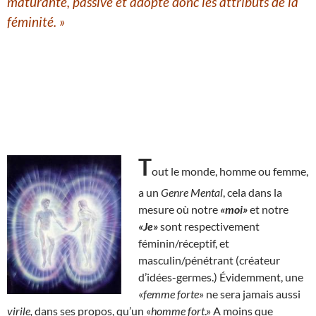
maturante,
passive
et adopte donc les attributs de la
féminité.
»
T
out le monde, homme ou femme,
a un
Genre Mental
, cela dans la
mesure où notre
«moi»
et notre
«Je»
sont respectivement
féminin/réceptif, et
masculin/pénétrant (créateur
d’idées-germes.) Évidemment, une
«
femme forte
» ne sera jamais aussi
virile,
dans ses propos, qu’un «
homme fort
.» A moins que