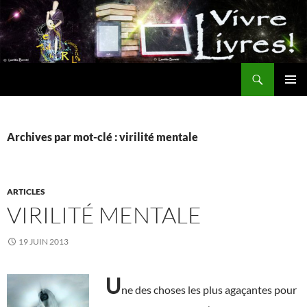
Aller
au
contenu
Recherche
MENU
PRINCI
Archives par mot-clé : virilité mentale
ARTICLES
VIRILITÉ MENTALE
19 JUIN 2013
U
ne des choses les plus agaçantes pour