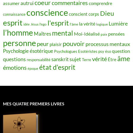
coeur
commentaires
autrui
assumer
comprendre
conscience
Dieu
conscient
corps
connaissance
esprit
l'esprit
Lumière
la vérité
idée
Jésus
l'ego
l'âme
logique
l’homme
mental
Maîtres
Moi-Idéalisé
pensées
paix
personne
pouvoir
peur
processus mentaux
plaisir
Psychologie ésotérique
question
Psychologues Esotéristes
psy éso
âme
vérité
questions
sujet
sanskrit
Être
responsabilité
Terre
état d'esprit
émotions
époque
MES QUATRE PREMIERS LIVRES