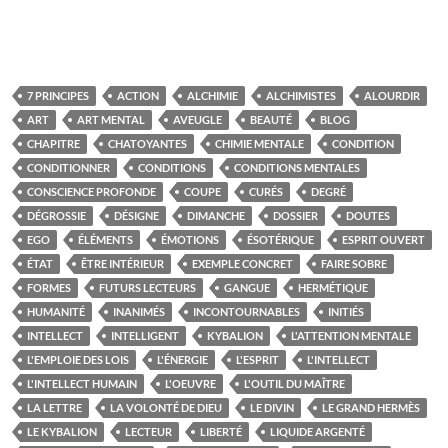
7 PRINCIPES
ACTION
ALCHIMIE
ALCHIMISTES
ALOURDIR
ART
ART MENTAL
AVEUGLE
BEAUTÉ
BLOG
CHAPITRE
CHATOYANTES
CHIMIE MENTALE
CONDITION
CONDITIONNER
CONDITIONS
CONDITIONS MENTALES
CONSCIENCE PROFONDE
COUPE
CURÉS
DEGRÉ
DÉGROSSIE
DÉSIGNE
DIMANCHE
DOSSIER
DOUTES
EGO
ÉLÉMENTS
ÉMOTIONS
ÉSOTÉRIQUE
ESPRIT OUVERT
ÉTAT
ÊTRE INTÉRIEUR
EXEMPLE CONCRET
FAIRE SOBRE
FORMES
FUTURS LECTEURS
GANGUE
HERMÉTIQUE
HUMANITÉ
INANIMÉS
INCONTOURNABLES
INITIÉS
INTELLECT
INTELLIGENT
KYBALION
L'ATTENTION MENTALE
L'EMPLOIE DES LOIS
L'ÉNERGIE
L'ESPRIT
L'INTELLECT
L'INTELLECT HUMAIN
L'OEUVRE
L'OUTIL DU MAÎTRE
LA LETTRE
LA VOLONTÉ DE DIEU
LE DIVIN
LE GRAND HERMÈS
LE KYBALION
LECTEUR
LIBERTÉ
LIQUIDE ARGENTÉ