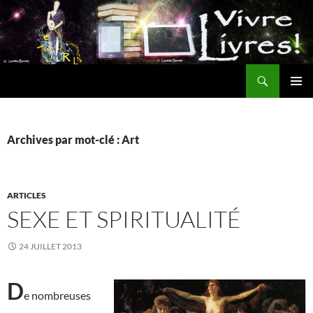
Aller
au
contenu
Recherche
MENU
PRINCI
Archives par mot-clé : Art
ARTICLES
SEXE ET SPIRITUALITÉ
24 JUILLET 2013
D
e nombreuses