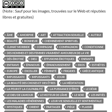
(Note : Sauf pour les images, trouvées sur le Web et réputées
libres et gratuites)
ÂME
AMORPHE
ART
ATTRACTION SEXUELLE
AUTRUI
BEAUTÉ
BONHEUR
CHEMINEMENT SPIRITUEL
CLIMAT MORBIDE
COMPAGNE
COMPAGNON
CONDITIONNE
DES HOMMES ET DES FEMMES VRAIMENT AMOUREUX DE LA VIE
DÉS-ÉROTISÉ
DIEU
EFFUSIONS ÉROTIQUES
ENFANTS
ENTRAVE
ÉPANOUIS
ÉPANOUISSEMENT
EROS
ESTHÈTES
EUROPE
EXCELLER
FÉMINITÉ
FRIGIDES
GRÈCE ANTIQUE
IMPUISSANTE
IMPUISSANTS
JOUIR
LA BEAUTÉ DES CHOSES ET DES ÊTRES
LA MÉDITATION
LA PEUR ET LA CULPABILITÉ
LA PUISSANCE D'ÉROS
LE DÉSIR
LE DIEU DE L'AMOUR
LE MOTEUR DE L'ÂME
LE SEXE
LES INITIÉS
LES MALADIES VÉNÉRIENNES
LEUR VIE SENSUELLE ET SENTIMENTALE
MYSTIQUES
ORIENT
PARTAGER
PIÈGE
PLAISIR