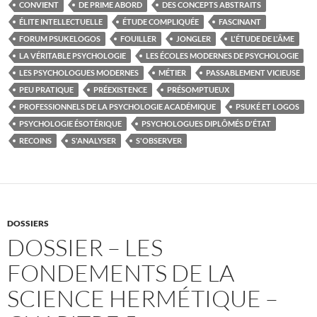
CONVIENT
DE PRIME ABORD
DES CONCEPTS ABSTRAITS
ÉLITE INTELLECTUELLE
ÉTUDE COMPLIQUÉE
FASCINANT
FORUM PSUKELOGOS
FOUILLER
JONGLER
L'ÉTUDE DE L'ÂME
LA VÉRITABLE PSYCHOLOGIE
LES ÉCOLES MODERNES DE PSYCHOLOGIE
LES PSYCHOLOGUES MODERNES
MÉTIER
PASSABLEMENT VICIEUSE
PEU PRATIQUE
PRÉEXISTENCE
PRÉSOMPTUEUX
PROFESSIONNELS DE LA PSYCHOLOGIE ACADÉMIQUE
PSUKÉ ET LOGOS
PSYCHOLOGIE ÉSOTÉRIQUE
PSYCHOLOGUES DIPLÔMÉS D'ÉTAT
RECOINS
S'ANALYSER
S'OBSERVER
DOSSIERS
DOSSIER – LES
FONDEMENTS DE LA
SCIENCE HERMÉTIQUE –