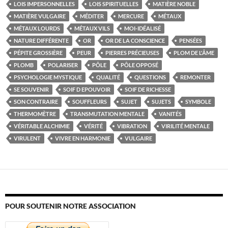
LOIS IMPERSONNELLES
LOIS SPIRITUELLES
MATIÈRE NOBLE
MATIÈRE VULGAIRE
MÉDITER
MERCURE
MÉTAUX
MÉTAUX LOURDS
MÉTAUX VILS
MOI-IDÉALISÉ
NATURE DIFFÉRENTE
OR
OR DE LA CONSCIENCE
PENSÉES
PÉPITE GROSSIÈRE
PEUR
PIERRES PRÉCIEUSES
PLOM DE L'ÂME
PLOMB
POLARISER
PÔLE
PÔLE OPPOSÉ
PSYCHOLOGIE MYSTIQUE
QUALITÉ
QUESTIONS
REMONTER
SE SOUVENIR
SOIF D EPOUVOIR
SOIF DE RICHESSE
SON CONTRAIRE
SOUFFLEURS
SUJET
SUJETS
SYMBOLE
THERMOMÈTRE
TRANSMUTATION MENTALE
VANITÉS
VÉRITABLE ALCHIMIE
VÉRITÉ
VIBRATION
VIRILITÉ MENTALE
VIRULENT
VIVRE EN HARMONIE
VULGAIRE
POUR SOUTENIR NOTRE ASSOCIATION