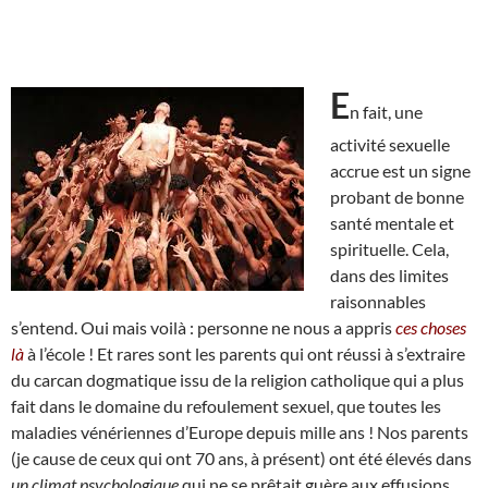
E
n fait, une
activité sexuelle
accrue est un signe
probant de bonne
santé mentale et
spirituelle. Cela,
dans des limites
raisonnables
s’entend. Oui mais voilà : personne ne nous a appris
ces choses
là
à l’école ! Et rares sont les parents qui ont réussi à s’extraire
du carcan dogmatique issu de la religion catholique qui a plus
fait dans le domaine du refoulement sexuel, que toutes les
maladies vénériennes d’Europe depuis mille ans ! Nos parents
(je cause de ceux qui ont 70 ans, à présent) ont été élevés dans
un climat psychologique
qui ne se prêtait guère aux effusions