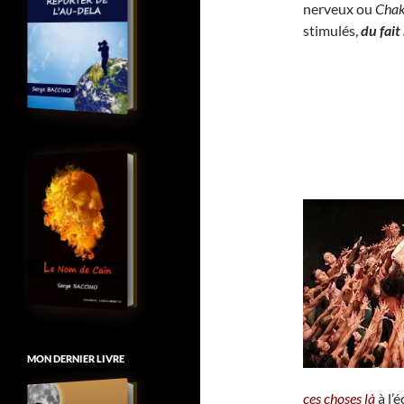
nerveux ou
Chak
stimulés,
du fai
MON DERNIER LIVRE
ces choses là
à l’é