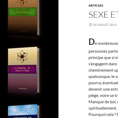
ARTICLES
SEXE E
24 JUILLET 2013
D
e nombreuse
personnes parte
principe que si e
s’engagent dans
cheminement spi
quelconque, le s
pourra, éventue
devenir une entr
piège, voire se 
Manque de bol, 
spirituellement,
Pourquoi cela ? 