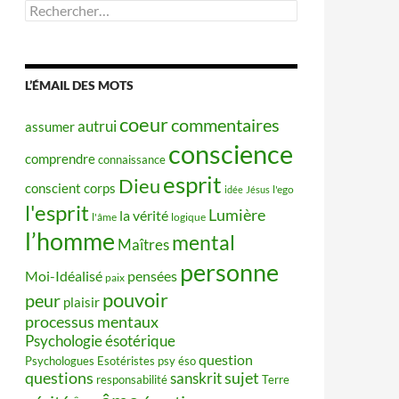
Rechercher :
L’ÉMAIL DES MOTS
coeur
commentaires
autrui
assumer
conscience
comprendre
connaissance
esprit
Dieu
conscient
corps
idée
Jésus
l'ego
l'esprit
Lumière
la vérité
l'âme
logique
l’homme
mental
Maîtres
personne
Moi-Idéalisé
pensées
paix
pouvoir
peur
plaisir
processus mentaux
Psychologie ésotérique
question
Psychologues Esotéristes
psy éso
questions
sujet
sanskrit
responsabilité
Terre