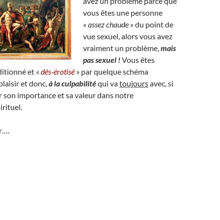
avez un problème parce que
vous êtes une personne
«
assez chaude
» du point de
vue sexuel, alors vous avez
vraiment un problème,
mais
pas sexuel !
Vous êtes
ditionné et «
dés-érotisé
» par quelque schéma
plaisir et donc,
à la culpabilité
qui va
toujours
avec, si
r son importance et sa valeur dans notre
rituel.
r….