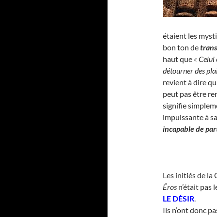
étaient les mysti
bon ton de
tran
haut que
« Celui
détourner des plai
revient à dire qu
peut pas être re
signifie simple
impuissante à sa
incapable de par
Les initiés de la
Éros
n’était pas 
LE DÉSIR
.
Ils n’ont donc p