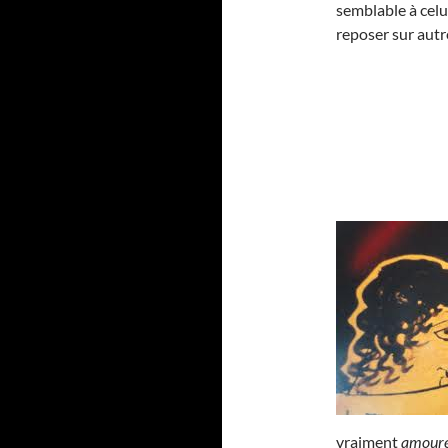
semblable à celu
reposer sur autr
vraiment
amoure