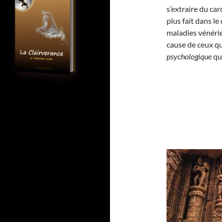
s’extraire du ca
plus fait dans l
maladies vénérie
cause de ceux qu
psychologique
qui