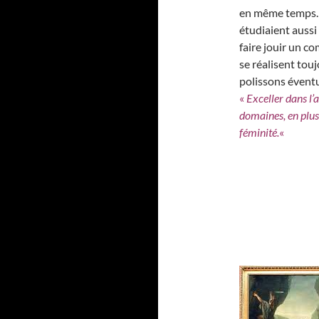
en même temps. 
étudiaient aussi 
faire jouir un 
se réalisent touj
polissons éventu
«
Exceller dans l’
domaines, en plus 
féminité.
«