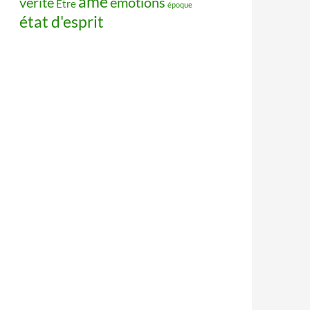
âme
vérité
émotions
Être
époque
état d'esprit