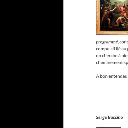
programmé
, con
compulsif lié au 
on cherche à nie
cheminement spi
A bon entendeu
Serge Baccino