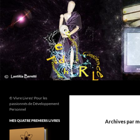
Aller
au
contenu
Recherche
© Vivre Livres! Pour les
passionnés de Développement
Personnel
MES QUATRE PREMIERS LIVRES
Archives par m