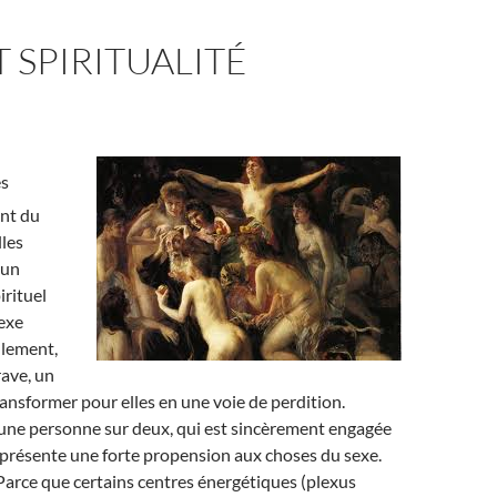
T SPIRITUALITÉ
s
nt du
lles
 un
rituel
exe
llement,
ave, un
transformer pour elles en une voie de perdition.
une personne sur deux, qui est sincèrement engagée
 présente une forte propension aux choses du sexe.
Parce que certains centres énergétiques (plexus