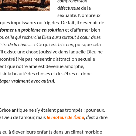
compréhension
défectueuse
de la
sexualité. Nombreux
ques impuissants ou frigides. De fait, il devenait de
sformer un problème en solution
et d’affirmer bien
 ou celle qui recherche Dieu aura surtout à cœur de se
sirs de la chair…. »
Ce qui est
très con
, puisque cela
’il existe une chose jouissive dans laquelle Dieu ne
ncontré ! Ne pas ressentir d’attraction sexuelle
ment que notre âme est devenue amorphe,
isir la beauté des choses et des êtres et donc
tager vraiment avec autrui.
 Grèce antique ne s’y étaient pas trompés : pour eux,
le Dieu de l’amour, mais
le moteur de l’âme
, c’est à dire
as eu à élever leurs enfants dans un climat morbide