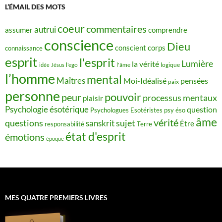
L’ÉMAIL DES MOTS
coeur
commentaires
autrui
assumer
comprendre
conscience
Dieu
conscient
corps
connaissance
esprit
l'esprit
Lumière
la vérité
idée
Jésus
l'ego
l'âme
logique
l’homme
mental
Maîtres
Moi-Idéalisé
pensées
paix
personne
pouvoir
peur
processus mentaux
plaisir
Psychologie ésotérique
question
Psychologues Esotéristes
psy éso
âme
vérité
questions
sujet
sanskrit
Être
responsabilité
Terre
état d'esprit
émotions
époque
MES QUATRE PREMIERS LIVRES