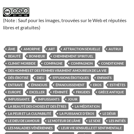
(Note : Sauf pour les images, trouvées sur le Web et réputées
libres et gratuites)
ÂME
AMORPHE
ART
ATTRACTION SEXUELLE
AUTRUI
BEAUTÉ
BONHEUR
CHEMINEMENT SPIRITUEL
CLIMAT MORBIDE
COMPAGNE
COMPAGNON
CONDITIONNE
DES HOMMES ET DES FEMMES VRAIMENT AMOUREUX DE LA VIE
DÉS-ÉROTISÉ
DIEU
EFFUSIONS ÉROTIQUES
ENFANTS
ENTRAVE
ÉPANOUIS
ÉPANOUISSEMENT
EROS
ESTHÈTES
EUROPE
EXCELLER
FÉMINITÉ
FRIGIDES
GRÈCE ANTIQUE
IMPUISSANTE
IMPUISSANTS
JOUIR
LA BEAUTÉ DES CHOSES ET DES ÊTRES
LA MÉDITATION
LA PEUR ET LA CULPABILITÉ
LA PUISSANCE D'ÉROS
LE DÉSIR
LE DIEU DE L'AMOUR
LE MOTEUR DE L'ÂME
LE SEXE
LES INITIÉS
LES MALADIES VÉNÉRIENNES
LEUR VIE SENSUELLE ET SENTIMENTALE