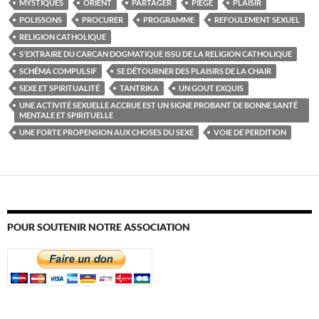
MYSTIQUES
ORIENT
PARTAGER
PIÈGE
PLAISIR
POLISSONS
PROCURER
PROGRAMME
REFOULEMENT SEXUEL
RELIGION CATHOLIQUE
S'EXTRAIRE DU CARCAN DOGMATIQUE ISSU DE LA RELIGION CATHOLIQUE
SCHÉMA COMPULSIF
SE DÉTOURNER DES PLAISIRS DE LA CHAIR
SEXE ET SPIRITUALITÉ
TANTRIKA
UN GOUT EXQUIS
UNE ACTIVITÉ SEXUELLE ACCRUE EST UN SIGNE PROBANT DE BONNE SANTÉ
MENTALE ET SPIRITUELLE
UNE FORTE PROPENSION AUX CHOSES DU SEXE
VOIE DE PERDITION
POUR SOUTENIR NOTRE ASSOCIATION