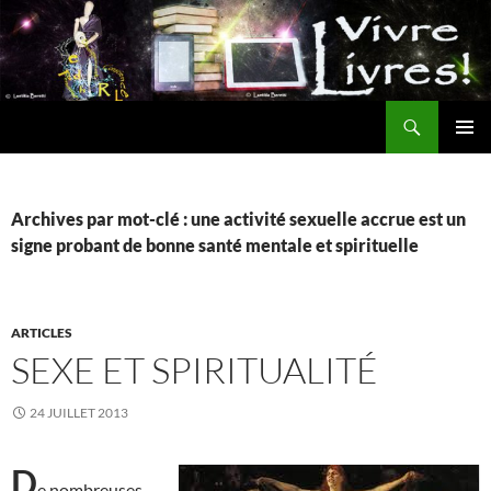
Aller
au
contenu
Recherche
MENU
PRINCI
Archives par mot-clé : une activité sexuelle accrue est un
signe probant de bonne santé mentale et spirituelle
ARTICLES
SEXE ET SPIRITUALITÉ
24 JUILLET 2013
D
e nombreuses